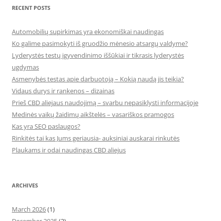
RECENT POSTS
Automobilių supirkimas yra ekonomiškai naudingas
Ko galime pasimokyti iš gruodžio mėnesio atsargų valdyme?
Lyderystės testų įgyvendinimo iššūkiai ir tikrasis lyderystės
ugdymas
Asmenybės testas apie darbuotoją – Kokią naudą jis teikia?
Vidaus durys ir rankenos – dizainas
Prieš CBD aliejaus naudojimą – svarbu nepasiklysti informacijoje
Medinės vaikų žaidimų aikštelės – vasariškos pramogos
Kas yra SEO paslaugos?
Rinkitės tai kas Jums geriausia- auksiniai auskarai rinkutės
Plaukams ir odai naudingas CBD aliejus
ARCHIVES
March 2026
(1)