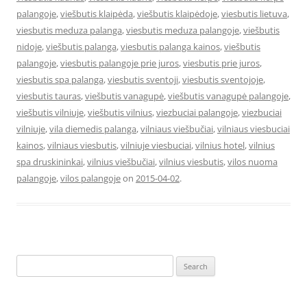
palangoje
,
viešbutis klaipėda
,
viešbutis klaipėdoje
,
viesbutis lietuva
,
viesbutis meduza palanga
,
viesbutis meduza palangoje
,
viešbutis
nidoje
,
viešbutis palanga
,
viesbutis palanga kainos
,
viešbutis
palangoje
,
viesbutis palangoje prie juros
,
viesbutis prie juros
,
viesbutis spa palanga
,
viesbutis sventoji
,
viesbutis sventojoje
,
viesbutis tauras
,
viešbutis vanagupė
,
viešbutis vanagupė palangoje
,
viešbutis vilniuje
,
viešbutis vilnius
,
viezbuciai palangoje
,
viezbuciai
vilniuje
,
vila diemedis palanga
,
vilniaus viešbučiai
,
vilniaus viesbuciai
kainos
,
vilniaus viesbutis
,
vilniuje viesbuciai
,
vilnius hotel
,
vilnius
spa druskininkai
,
vilnius viešbučiai
,
vilnius viesbutis
,
vilos nuoma
palangoje
,
vilos palangoje
on
2015-04-02
.
Search
for: