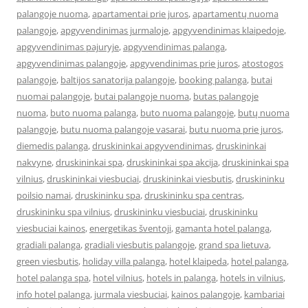
palangoje nuoma
,
apartamentai prie juros
,
apartamentų nuoma
palangoje
,
apgyvendinimas jurmaloje
,
apgyvendinimas klaipedoje
,
apgyvendinimas pajuryje
,
apgyvendinimas palanga
,
apgyvendinimas palangoje
,
apgyvendinimas prie juros
,
atostogos
palangoje
,
baltijos sanatorija palangoje
,
booking palanga
,
butai
nuomai palangoje
,
butai palangoje nuoma
,
butas palangoje
nuoma
,
buto nuoma palanga
,
buto nuoma palangoje
,
butų nuoma
palangoje
,
butu nuoma palangoje vasarai
,
butu nuoma prie juros
,
diemedis palanga
,
druskininkai apgyvendinimas
,
druskininkai
nakvyne
,
druskininkai spa
,
druskininkai spa akcija
,
druskininkai spa
vilnius
,
druskininkai viesbuciai
,
druskininkai viesbutis
,
druskininku
poilsio namai
,
druskininku spa
,
druskininku spa centras
,
druskininku spa vilnius
,
druskininku viesbuciai
,
druskininku
viesbuciai kainos
,
energetikas šventoji
,
gamanta hotel palanga
,
gradiali palanga
,
gradiali viesbutis palangoje
,
grand spa lietuva
,
green viesbutis
,
holiday villa palanga
,
hotel klaipeda
,
hotel palanga
,
hotel palanga spa
,
hotel vilnius
,
hotels in palanga
,
hotels in vilnius
,
info hotel palanga
,
jurmala viesbuciai
,
kainos palangoje
,
kambariai