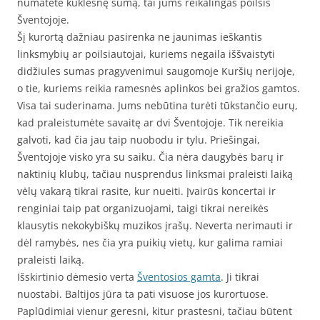
numatėte kuklesnę sumą, tai jums reikalingas poilsis
Šventojoje.
Šį kurortą dažniau pasirenka ne jaunimas ieškantis
linksmybių ar poilsiautojai, kuriems negaila iššvaistyti
didžiules sumas pragyvenimui saugomoje Kuršių nerijoje,
o tie, kuriems reikia ramesnės aplinkos bei gražios gamtos.
Visa tai suderinama. Jums nebūtina turėti tūkstančio eurų,
kad praleistumėte savaitę ar dvi Šventojoje. Tik nereikia
galvoti, kad čia jau taip nuobodu ir tylu. Priešingai,
Šventojoje visko yra su saiku. Čia nėra daugybės barų ir
naktinių klubų, tačiau nusprendus linksmai praleisti laiką
vėlų vakarą tikrai rasite, kur nueiti. Įvairūs koncertai ir
renginiai taip pat organizuojami, taigi tikrai nereikės
klausytis nekokybiškų muzikos įrašų. Neverta nerimauti ir
dėl ramybės, nes čia yra puikių vietų, kur galima ramiai
praleisti laiką.
Išskirtinio dėmesio verta
Šventosios gamta
. Ji tikrai
nuostabi. Baltijos jūra ta pati visuose jos kurortuose.
Paplūdimiai vienur geresni, kitur prastesni, tačiau būtent