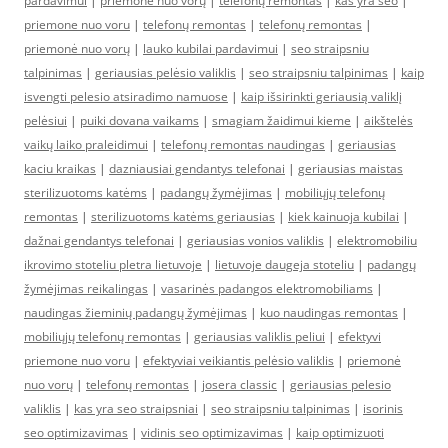
pardavimui
|
priemonė nuo vorų
|
telefonų remontas
|
kas yra seo
|
priemone nuo voru
|
telefonų remontas
|
telefonų remontas
|
priemonė nuo vorų
|
lauko kubilai pardavimui
|
seo straipsniu
talpinimas
|
geriausias pelėsio valiklis
|
seo straipsniu talpinimas
|
kaip
isvengti pelesio atsiradimo namuose
|
kaip išsirinkti geriausią valiklį
pelėsiui
|
puiki dovana vaikams
|
smagiam žaidimui kieme
|
aikštelės
vaikų laiko praleidimui
|
telefonų remontas naudingas
|
geriausias
kaciu kraikas
|
dazniausiai gendantys telefonai
|
geriausias maistas
sterilizuotoms katėms
|
padangų žymėjimas
|
mobiliųjų telefonų
remontas
|
sterilizuotoms katėms geriausias
|
kiek kainuoja kubilai
|
dažnai gendantys telefonai
|
geriausias vonios valiklis
|
elektromobiliu
ikrovimo stoteliu pletra lietuvoje
|
lietuvoje daugeja stoteliu
|
padangų
žymėjimas reikalingas
|
vasarinės padangos elektromobiliams
|
naudingas žieminių padangų žymėjimas
|
kuo naudingas remontas
|
mobiliųjų telefonų remontas
|
geriausias valiklis peliui
|
efektyvi
priemone nuo voru
|
efektyviai veikiantis pelėsio valiklis
|
priemonė
nuo vorų
|
telefonų remontas
|
josera classic
|
geriausias pelesio
valiklis
|
kas yra seo straipsniai
|
seo straipsniu talpinimas
|
isorinis
seo optimizavimas
|
vidinis seo optimizavimas
|
kaip optimizuoti