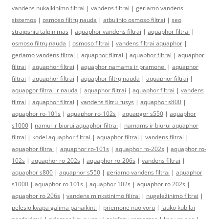
vandens nukalkinimo filtrai
|
vandens filtrai
|
geriamo vandens
sistemos
|
osmoso filtrų nauda
|
atbulinio osmoso filtrai
|
seo
straipsniu talpinimas
|
aquaphor vandens filtrai
|
aquaphor filtrai
|
osmoso filtrų nauda
|
osmoso filtrai
|
vandens filtrai aquaphor
|
geriamo vandens filtrai
|
aquaphor filtrai
|
aquaphor filtrai
|
aquaphor
filtrai
|
aquaphor filtrai
|
aquaphor namams ir pramonei
|
aquaphor
filtrai
|
aquaphor filtrai
|
aquaphor filtrų nauda
|
aquaphor filtrai
|
aquapgor filtrai ir nauda
|
aquaphor filtrai
|
aquaphor filtrai
|
vandens
filtrai
|
aquaphor filtrai
|
vandens filtru rusys
|
aquaphor s800
|
aquaphor ro-101s
|
aquaphor ro-102s
|
aquapgor s550
|
aquaphor
s1000
|
namui ir biurui aquaphor filtrai
|
namams ir biurui aquaphor
filtrai
|
kodel aquaphor filtrai
|
aquaphor filtrai
|
vandens filtrai
|
aquaphor filtrai
|
aquaphor ro-101s
|
aquaphor ro-202s
|
aquaphor ro-
102s
|
aquaphor ro-202s
|
aquaphor ro-206s
|
vandens filtrai
|
aquaphor s800
|
aquaphor s550
|
geriamo vandens filtrai
|
aquaphor
s1000
|
aquaphor ro 101s
|
aquaphor 102s
|
aquaphor ro 202s
|
aquaphor ro 206s
|
vandens minkstinimo filtrai
|
nugeležinimo filtrai
|
pelesio kvapa galima panaikinti
|
priemone nuo voru
|
lauko kubilai