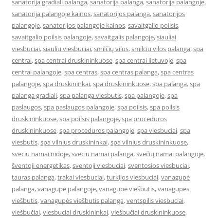
sanatorija gradiali palanga
,
sanatorija palanga
,
sanatorija palangoje
,
sanatorija palangoje kainos
,
sanatorijos palanga
,
sanatorijos
palangoje
,
sanatorijos palangoje kainos
,
savaitgalio poilsis
,
savaitgalio poilsis palangoje
,
savaitgalis palangoje
,
siauliai
viesbuciai
,
siauliu viesbuciai
,
smilčių vilos
,
smilciu vilos palanga
,
spa
centrai
,
spa centrai druskininkuose
,
spa centrai lietuvoje
,
spa
centrai palangoje
,
spa centras
,
spa centras palanga
,
spa centras
palangoje
,
spa druskininkai
,
spa druskininkuose
,
spa palanga
,
spa
palanga gradiali
,
spa palanga viesbutis
,
spa palangoje
,
spa
paslaugos
,
spa paslaugos palangoje
,
spa poilsis
,
spa poilsis
druskininkuose
,
spa poilsis palangoje
,
spa proceduros
druskininkuose
,
spa proceduros palangoje
,
spa viesbuciai
,
spa
viesbutis
,
spa vilnius druskininkai
,
spa vilnius druskininkuose
,
sveciu namai nidoje
,
sveciu namai palanga
,
svečių namai palangoje
,
šventoji energetikas
,
sventoji viesbuciai
,
sventosios viesbuciai
,
tauras palanga
,
trakai viesbuciai
,
turkijos viesbuciai
,
vanagupė
palanga
,
vanagupė palangoje
,
vanagupė viešbutis
,
vanagupės
viešbutis
,
vanagupės viešbutis palanga
,
ventspilis viesbuciai
,
viešbučiai
,
viesbuciai druskininkai
,
viešbučiai druskininkuose
,