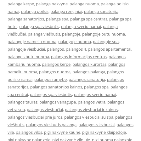
palanga kerpe
,
palanga nakvyne
,
palanga nuoma
,
palanga poilsio
namai
,
palanga poilsis
,
palanga renginiai
,
palanga sanatorija
,
palanga sanatorijos
,
palanga spa
,
palanga spa centras
,
palanga spa
hotel
,
palanga spa viesbutis
,
palanga sveciu namai
,
palanga
viešbučiai
,
palanga viešbutis
,
palangoje
,
palangoje butu nuoma
,
palangoje nameliu nuoma
,
palangoje nuoma
,
palangoje spa
,
palangoje viesbuciai
,
palangos
,
palangos 4
,
palangos apartamentai
,
palangos butu nuoma
,
palangos informacijos centras
,
palangos
kambariu nuoma
,
palangos kerpe
,
palangos kurortas
,
palangos
nameliu nuoma
,
palangos nuoma
,
palangos palanga
,
palangos
poilsio namai
,
palangos ramybe
,
palangos sanatorija
,
palangos
sanatorijos
,
palangos sanatorijos kainos
,
palangos spa
,
palangos
spa centrai
,
palangos spa viesbutis
,
palangos sveciu namai
,
palangos tauras
,
palangos vanagupe
,
palangos vėtra
,
palangos
vėtra spa
,
palangos viešbučiai
,
palangos viesbuciai ir kainos
,
palangos viesbuciai prie juros
,
palangos viesbuciai su spa
,
palangos
viešbutis
,
palangos viesbutis palanga
,
palangos viezbuciai
,
palangos
vila
,
palangos vilos
,
pigi nakvyne kaune
,
pigi nakvyne klaipedoje
,
pigi nakvyne palangoje
,
pigi nakvynė vilniuje
,
pigi nuoma palangoje
,