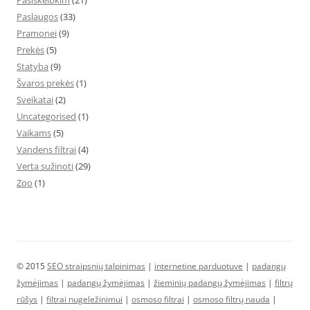
Pasiskelbkim
(21)
Paslaugos
(33)
Pramonei
(9)
Prekės
(5)
Statyba
(9)
Švaros prekės
(1)
Sveikatai
(2)
Uncategorised
(1)
Vaikams
(5)
Vandens filtrai
(4)
Verta sužinoti
(29)
Zoo
(1)
© 2015
SEO straipsnių talpinimas
|
internetine parduotuve
|
padangų
žymėjimas
|
padangų žymėjimas
|
žieminių padangų žymėjimas
|
filtrų
rūšys
|
filtrai nugeležinimui
|
osmoso filtrai
|
osmoso filtrų nauda
|