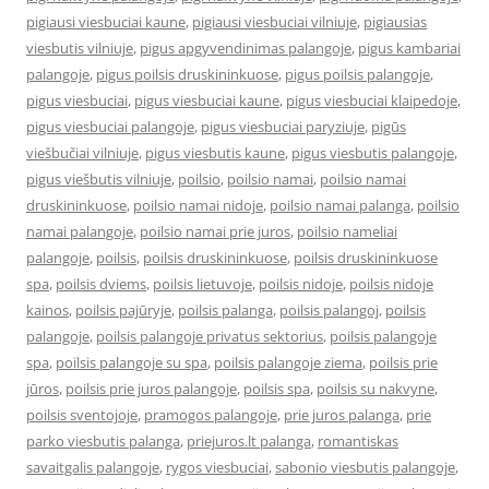
pigiausi viesbuciai kaune
,
pigiausi viesbuciai vilniuje
,
pigiausias
viesbutis vilniuje
,
pigus apgyvendinimas palangoje
,
pigus kambariai
palangoje
,
pigus poilsis druskininkuose
,
pigus poilsis palangoje
,
pigus viesbuciai
,
pigus viesbuciai kaune
,
pigus viesbuciai klaipedoje
,
pigus viesbuciai palangoje
,
pigus viesbuciai paryziuje
,
pigūs
viešbučiai vilniuje
,
pigus viesbutis kaune
,
pigus viesbutis palangoje
,
pigus viešbutis vilniuje
,
poilsio
,
poilsio namai
,
poilsio namai
druskininkuose
,
poilsio namai nidoje
,
poilsio namai palanga
,
poilsio
namai palangoje
,
poilsio namai prie juros
,
poilsio nameliai
palangoje
,
poilsis
,
poilsis druskininkuose
,
poilsis druskininkuose
spa
,
poilsis dviems
,
poilsis lietuvoje
,
poilsis nidoje
,
poilsis nidoje
kainos
,
poilsis pajūryje
,
poilsis palanga
,
poilsis palangoj
,
poilsis
palangoje
,
poilsis palangoje privatus sektorius
,
poilsis palangoje
spa
,
poilsis palangoje su spa
,
poilsis palangoje ziema
,
poilsis prie
jūros
,
poilsis prie juros palangoje
,
poilsis spa
,
poilsis su nakvyne
,
poilsis sventojoje
,
pramogos palangoje
,
prie juros palanga
,
prie
parko viesbutis palanga
,
priejuros.lt palanga
,
romantiskas
savaitgalis palangoje
,
rygos viesbuciai
,
sabonio viesbutis palangoje
,