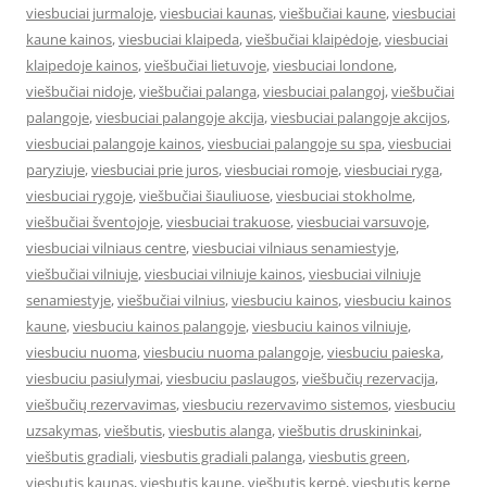
viesbuciai jurmaloje
,
viesbuciai kaunas
,
viešbučiai kaune
,
viesbuciai
kaune kainos
,
viesbuciai klaipeda
,
viešbučiai klaipėdoje
,
viesbuciai
klaipedoje kainos
,
viešbučiai lietuvoje
,
viesbuciai londone
,
viešbučiai nidoje
,
viešbučiai palanga
,
viesbuciai palangoj
,
viešbučiai
palangoje
,
viesbuciai palangoje akcija
,
viesbuciai palangoje akcijos
,
viesbuciai palangoje kainos
,
viesbuciai palangoje su spa
,
viesbuciai
paryziuje
,
viesbuciai prie juros
,
viesbuciai romoje
,
viesbuciai ryga
,
viesbuciai rygoje
,
viešbučiai šiauliuose
,
viesbuciai stokholme
,
viešbučiai šventojoje
,
viesbuciai trakuose
,
viesbuciai varsuvoje
,
viesbuciai vilniaus centre
,
viesbuciai vilniaus senamiestyje
,
viešbučiai vilniuje
,
viesbuciai vilniuje kainos
,
viesbuciai vilniuje
senamiestyje
,
viešbučiai vilnius
,
viesbuciu kainos
,
viesbuciu kainos
kaune
,
viesbuciu kainos palangoje
,
viesbuciu kainos vilniuje
,
viesbuciu nuoma
,
viesbuciu nuoma palangoje
,
viesbuciu paieska
,
viesbuciu pasiulymai
,
viesbuciu paslaugos
,
viešbučių rezervacija
,
viešbučių rezervavimas
,
viesbuciu rezervavimo sistemos
,
viesbuciu
uzsakymas
,
viešbutis
,
viesbutis alanga
,
viešbutis druskininkai
,
viešbutis gradiali
,
viesbutis gradiali palanga
,
viesbutis green
,
viesbutis kaunas
,
viesbutis kaune
,
viešbutis kerpė
,
viesbutis kerpe