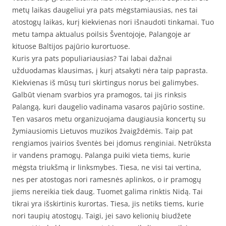
metų laikas daugeliui yra pats mėgstamiausias, nes tai
atostogų laikas, kurį kiekvienas nori išnaudoti tinkamai. Tuo
metu tampa aktualus poilsis Šventojoje, Palangoje ar
kituose Baltijos pajūrio kurortuose.
Kuris yra pats populiariausias? Tai labai dažnai
užduodamas klausimas, į kurį atsakyti nėra taip paprasta.
Kiekvienas iš mūsų turi skirtingus norus bei galimybes.
Galbūt vienam svarbios yra pramogos, tai jis rinksis
Palangą, kuri daugelio vadinama vasaros pajūrio sostine.
Ten vasaros metu organizuojama daugiausia koncertų su
žymiausiomis Lietuvos muzikos žvaigždėmis. Taip pat
rengiamos įvairios šventės bei įdomus renginiai. Netrūksta
ir vandens pramogų. Palanga puiki vieta tiems, kurie
mėgsta triukšmą ir linksmybes. Tiesa, ne visi tai vertina,
nes per atostogas nori ramesnės aplinkos, o ir pramogų
jiems nereikia tiek daug. Tuomet galima rinktis Nidą. Tai
tikrai yra išskirtinis kurortas. Tiesa, jis netiks tiems, kurie
nori taupių atostogų. Taigi, jei savo kelionių biudžete