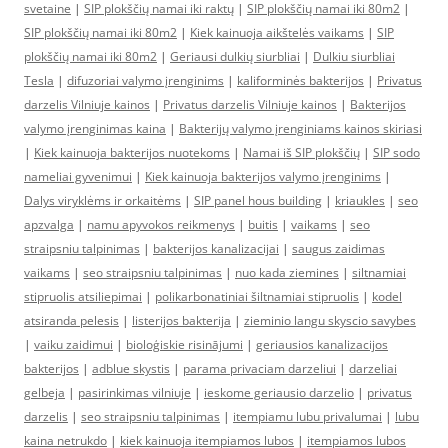
svetaine
|
SIP plokščių namai iki raktų
|
SIP plokščių namai iki 80m2
|
SIP plokščių namai iki 80m2
|
Kiek kainuoja aikštelės vaikams
|
SIP
plokščių namai iki 80m2
|
Geriausi dulkių siurbliai
|
Dulkiu siurbliai
Tesla
|
difuzoriai valymo įrenginims
|
kaliforminės bakterijos
|
Privatus
darzelis Vilniuje kainos
|
Privatus darzelis Vilniuje kainos
|
Bakterijos
valymo įrenginimas kaina
|
Bakterijų valymo įrenginiams kainos skiriasi
|
Kiek kainuoja bakterijos nuotekoms
|
Namai iš SIP plokščių
|
SIP sodo
nameliai gyvenimui
|
Kiek kainuoja bakterijos valymo įrenginims
|
Dalys viryklėms ir orkaitėms
|
SIP panel hous building
|
kriaukles
|
seo
apzvalga
|
namu apyvokos reikmenys
|
buitis
|
vaikams
|
seo
straipsniu talpinimas
|
bakterijos kanalizacijai
|
saugus zaidimas
vaikams
|
seo straipsniu talpinimas
|
nuo kada ziemines
|
siltnamiai
stipruolis atsiliepimai
|
polikarbonatiniai šiltnamiai stipruolis
|
kodel
atsiranda pelesis
|
listerijos bakterija
|
zieminio langu skyscio savybes
|
vaiku zaidimui
|
bioloģiskie risinājumi
|
geriausios kanalizacijos
bakterijos
|
adblue skystis
|
parama privaciam darzeliui
|
darzeliai
gelbeja
|
pasirinkimas vilniuje
|
ieskome geriausio darzelio
|
privatus
darzelis
|
seo straipsniu talpinimas
|
itempiamu lubu privalumai
|
lubu
kaina netrukdo
|
kiek kainuoja itempiamos lubos
|
itempiamos lubos