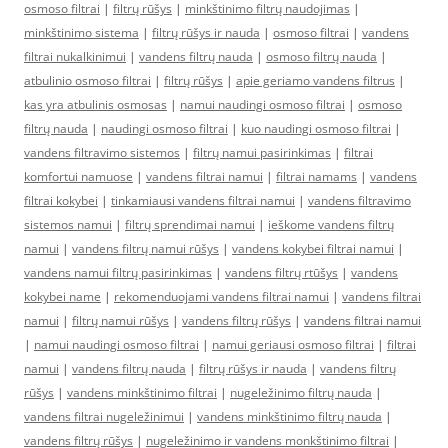
osmoso filtrai
|
filtrų rūšys
|
minkštinimo filtrų naudojimas
|
minkštinimo sistema
|
filtrų rūšys ir nauda
|
osmoso filtrai
|
vandens
filtrai nukalkinimui
|
vandens filtrų nauda
|
osmoso filtrų nauda
|
atbulinio osmoso filtrai
|
filtrų rūšys
|
apie geriamo vandens filtrus
|
kas yra atbulinis osmosas
|
namui naudingi osmoso filtrai
|
osmoso
filtrų nauda
|
naudingi osmoso filtrai
|
kuo naudingi osmoso filtrai
|
vandens filtravimo sistemos
|
filtrų namui pasirinkimas
|
filtrai
komfortui namuose
|
vandens filtrai namui
|
filtrai namams
|
vandens
filtrai kokybei
|
tinkamiausi vandens filtrai namui
|
vandens filtravimo
sistemos namui
|
filtrų sprendimai namui
|
ieškome vandens filtrų
namui
|
vandens filtrų namui rūšys
|
vandens kokybei filtrai namui
|
vandens namui filtrų pasirinkimas
|
vandens filtrų rtūšys
|
vandens
kokybei name
|
rekomenduojami vandens filtrai namui
|
vandens filtrai
namui
|
filtrų namui rūšys
|
vandens filtrų rūšys
|
vandens filtrai namui
|
namui naudingi osmoso filtrai
|
namui geriausi osmoso filtrai
|
filtrai
namui
|
vandens filtrų nauda
|
filtrų rūšys ir nauda
|
vandens filtrų
rūšys
|
vandens minkštinimo filtrai
|
nugeležinimo filtrų nauda
|
vandens filtrai nugeležinimui
|
vandens minkštinimo filtrų nauda
|
vandens filtrų rūšys
|
nugeležinimo ir vandens monkštinimo filtrai
|