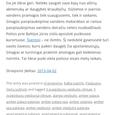
čia jie tikrai geri. Neteks saugoti savo kojų nuo aštrių
akmenukų ar daugybės kriauklyčių. Siūlomos ir įvairios
vandens pramogos tiek suaugusiems, tiek ir vaikams.
Smagūs pasiplaukiojimai vandens motociklais ar ramus
pasiplaukiojimas vandens dviračiu neleis nuobodžiauti.
Poilsis prie Baltijos jūros siūlo apsistoti puikiuose
kurortuose.
Šventoji
– ne išimtis. Šį nedidelė gyvenvietė turi
savito žavesio, kuris pakeri daugelį čia apsilankiusiųjų.
Smagiai ar turiningai praleisti atostogas gali kiekvienas
norintis. Tai tikrai puiki vieta poilsiui visais metų laikais.
Straipsnis įkeltas:
2015-04-02
This entry was posted in
Iš gyvenimo
,
Kalba patirtis
,
Paslaugos
,
Verta sužinoti
and tagged
3 zvaigzduciu viesbutis vilniuje
,
5
zvaigzduciu viesbuciai vilniuje
,
alanga viesbutis
,
amber palace
,
amber palace palanga
,
amber palace spa
,
amber palanga
,
amber
spa palanga
,
amber viesbutis
,
amber viesbutis palanga
,
apartamentai palanga
,
apartamentai palangoje
,
apartamentai