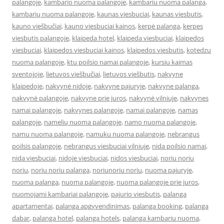
palangoje
,
kambario nuoma palangoje
,
kambariu nuoma palanga
,
kambarių nuoma palangoje
,
kaunas viesbuciai
,
kaunas viesbutis
,
kauno viešbučiai
,
kauno viesbuciai kainos
,
kerpė palanga
,
kerpes
viesbutis palangoje
,
klaipeda hotel
,
klaipeda viesbuciai
,
klaipedos
viesbuciai
,
klaipedos viesbuciai kainos
,
klaipedos viesbutis
,
kotedzu
nuoma palangoje
,
ktu poilsio namai palangoje
,
kursiu kaimas
sventojoje
,
lietuvos viešbučiai
,
lietuvos viešbutis
,
nakvyne
klaipedoje
,
nakvynė nidoje
,
nakvyne pajuryje
,
nakvyne palanga
,
nakvynė palangoje
,
nakvyne prie juros
,
nakvynė vilniuje
,
nakvynes
namai palangoje
,
nakvynes palangoje
,
namai palangoje
,
namas
palangoje
,
namelių nuoma palangoje
,
namo nuoma palangoje
,
namu nuoma palangoje
,
namuku nuoma palangoje
,
nebrangus
poilsis palangoje
,
nebrangus viesbuciai vilniuje
,
nida poilsio namai
,
nida viesbuciai
,
nidoje viesbuciai
,
nidos viesbuciai
,
noriu noriu
noriu
,
noriu noriu palanga
,
noriunoriu noriu
,
nuoma pajuryje
,
nuoma palanga
,
nuoma palangoje
,
nuoma palangoje prie juros
,
nuomojami kambariai palangoje
,
pajurio viesbutis
,
palanga
apartamentai
,
palanga apgyvendinimas
,
palanga booking
,
palanga
dabar
,
palanga hotel
,
palanga hotels
,
palanga kambariu nuoma
,