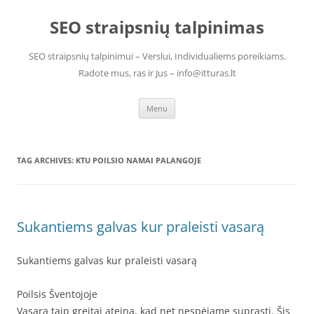
Skip
to
SEO straipsnių talpinimas
content
SEO straipsnių talpinimui – Verslui, Individualiems poreikiams.
Radote mus, ras ir Jus – info@itturas.lt
Menu
TAG ARCHIVES:
KTU POILSIO NAMAI PALANGOJE
Sukantiems galvas kur praleisti vasarą
Sukantiems galvas kur praleisti vasarą
Poilsis Šventojoje
Vasara taip greitai ateina, kad net nespėjame suprasti. Šis