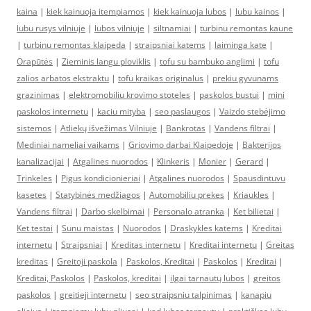
kaina
|
kiek kainuoja itempiamos
|
kiek kainuoja lubos
|
lubu kainos
|
lubu rusys vilniuje
|
lubos vilniuje
|
siltnamiai
|
turbinu remontas kaune
|
turbinu remontas klaipeda
|
straipsniai katems
|
laiminga kate
|
Orapūtės
|
Zieminis langu ploviklis
|
tofu su bambuko anglimi
|
tofu
zalios arbatos ekstraktu
|
tofu kraikas originalus
|
prekiu gyvunams
grazinimas
|
elektromobiliu krovimo stoteles
|
paskolos bustui
|
mini
paskolos internetu
|
kaciu mityba
|
seo paslaugos
|
Vaizdo stebėjimo
sistemos
|
Atliekų išvežimas Vilniuje
|
Bankrotas
|
Vandens filtrai
|
Mediniai nameliai vaikams
|
Griovimo darbai Klaipedoje
|
Bakterijos
kanalizacijai
|
Atgalines nuorodos
|
Klinkeris
|
Monier
|
Gerard
|
Trinkeles
|
Pigus kondicionieriai
|
Atgalines nuorodos
|
Spausdintuvu
kasetes
|
Statybinės medžiagos
|
Automobiliu prekes
|
Kriaukles
|
Vandens filtrai
|
Darbo skelbimai
|
Personalo atranka
|
Ket bilietai
|
Ket testai
|
Sunu maistas
|
Nuorodos
|
Draskykles katems
|
Kreditai
internetu
|
Straipsniai
|
Kreditas internetu
|
Kreditai internetu
|
Greitas
kreditas
|
Greitoji paskola
|
Paskolos, Kreditai
|
Paskolos
|
Kreditai
|
Kreditai, Paskolos
|
Paskolos, kreditai
|
ilgai tarnautų lubos
|
greitos
paskolos
|
greitieji internetu
|
seo straipsniu talpinimas
|
kanapiu