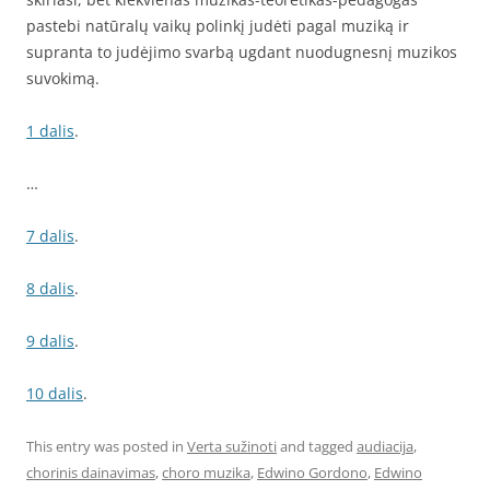
pastebi natūralų vaikų polinkį judėti pagal muziką ir
supranta to judėjimo svarbą ugdant nuodugnesnį muzikos
suvokimą.
1 dalis
.
…
7 dalis
.
8 dalis
.
9 dalis
.
10 dalis
.
This entry was posted in
Verta sužinoti
and tagged
audiacija
,
chorinis dainavimas
,
choro muzika
,
Edwino Gordono
,
Edwino