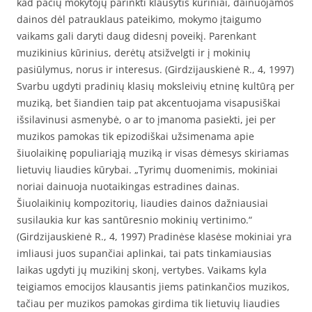
kad pačių mokytojų parinkti klausytis kūriniai, dainuojamos
dainos dėl patrauklaus pateikimo, mokymo įtaigumo
vaikams gali daryti daug didesnį poveikį. Parenkant
muzikinius kūrinius, derėtų atsižvelgti ir į mokinių
pasiūlymus, norus ir interesus. (Girdzijauskienė R., 4, 1997)
Svarbu ugdyti pradinių klasių moksleivių etninę kultūrą per
muziką, bet šiandien taip pat akcentuojama visapusiškai
išsilavinusi asmenybė, o ar to įmanoma pasiekti, jei per
muzikos pamokas tik epizodiškai užsimenama apie
šiuolaikinę populiariąją muziką ir visas dėmesys skiriamas
lietuvių liaudies kūrybai. „Tyrimų duomenimis, mokiniai
noriai dainuoja nuotaikingas estradines dainas.
Šiuolaikinių kompozitorių, liaudies dainos dažniausiai
susilaukia kur kas santūresnio mokinių vertinimo.“
(Girdzijauskienė R., 4, 1997) Pradinėse klasėse mokiniai yra
imliausi juos supančiai aplinkai, tai pats tinkamiausias
laikas ugdyti jų muzikinį skonį, vertybes. Vaikams kyla
teigiamos emocijos klausantis jiems patinkančios muzikos,
tačiau per muzikos pamokas girdima tik lietuvių liaudies