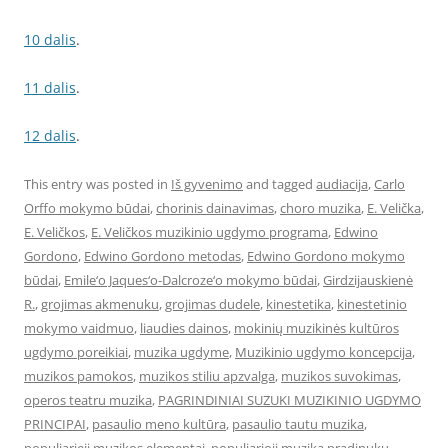
10 dalis
.
11 dalis
.
12 dalis
.
This entry was posted in
Iš gyvenimo
and tagged
audiacija
,
Carlo
Orffo mokymo būdai
,
chorinis dainavimas
,
choro muzika
,
E. Velička
,
E. Veličkos
,
E. Veličkos muzikinio ugdymo programa
,
Edwino
Gordono
,
Edwino Gordono metodas
,
Edwino Gordono mokymo
būdai
,
Emile‘o Jaques‘o-Dalcroze‘o mokymo būdai
,
Girdzijauskienė
R.
,
grojimas akmenuku
,
grojimas dudele
,
kinestetika
,
kinestetinio
mokymo vaidmuo
,
liaudies dainos
,
mokinių muzikinės kultūros
ugdymo poreikiai
,
muzika ugdyme
,
Muzikinio ugdymo koncepcija
,
muzikos pamokos
,
muzikos stiliu apzvalga
,
muzikos suvokimas
,
operos teatru muzika
,
PAGRINDINIAI SUZUKI MUZIKINIO UGDYMO
PRINCIPAI
,
pasaulio meno kultūra
,
pasaulio tautu muzika
,