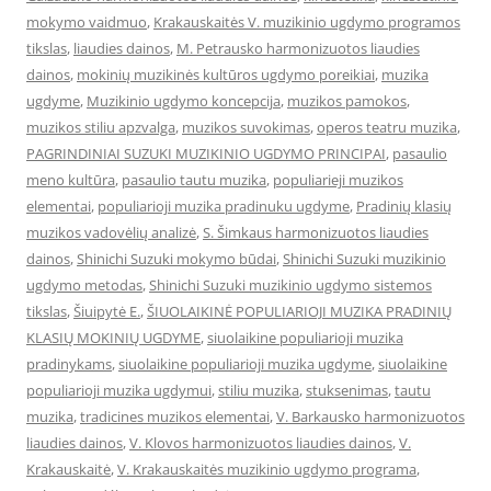
mokymo vaidmuo
,
Krakauskaitės V. muzikinio ugdymo programos
tikslas
,
liaudies dainos
,
M. Petrausko harmonizuotos liaudies
dainos
,
mokinių muzikinės kultūros ugdymo poreikiai
,
muzika
ugdyme
,
Muzikinio ugdymo koncepcija
,
muzikos pamokos
,
muzikos stiliu apzvalga
,
muzikos suvokimas
,
operos teatru muzika
,
PAGRINDINIAI SUZUKI MUZIKINIO UGDYMO PRINCIPAI
,
pasaulio
meno kultūra
,
pasaulio tautu muzika
,
populiarieji muzikos
elementai
,
populiarioji muzika pradinuku ugdyme
,
Pradinių klasių
muzikos vadovėlių analizė
,
S. Šimkaus harmonizuotos liaudies
dainos
,
Shinichi Suzuki mokymo būdai
,
Shinichi Suzuki muzikinio
ugdymo metodas
,
Shinichi Suzuki muzikinio ugdymo sistemos
tikslas
,
Šiuipytė E.
,
ŠIUOLAIKINĖ POPULIARIOJI MUZIKA PRADINIŲ
KLASIŲ MOKINIŲ UGDYME
,
siuolaikine populiarioji muzika
pradinykams
,
siuolaikine populiarioji muzika ugdyme
,
siuolaikine
populiarioji muzika ugdymui
,
stiliu muzika
,
stuksenimas
,
tautu
muzika
,
tradicines muzikos elementai
,
V. Barkausko harmonizuotos
liaudies dainos
,
V. Klovos harmonizuotos liaudies dainos
,
V.
Krakauskaitė
,
V. Krakauskaitės muzikinio ugdymo programa
,