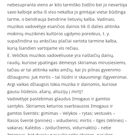
nebesupranta vieno ar kito tarmiško žodžio bei jo nevartoja
savo kalboje arba iš viso nekalba jo gimtajai vietai būdinga
tarme, o bendrauja bendrine lietuvių kalba. Vadinasi,
muzikos vadovėlyje esančios dainos tik iš dalies atitinka
mokinių muzikinės kultūros ugdymo poreikius, t. y.
supažindina su anksčiau plačiai vartota tarmine kalba,
kurią šiandien vartojame vis rečiau.
E. Veličkos muzikos vadovėliuose yra našlaičių dainų,
raudų, kuriose ypatingas dėmesys skiriamas mirusiesiems,
tačiau ar tai atitinka vaiko amžių, kai jis pilnas gyvenimo
džiaugsmo. Juk mirtis – tai liūdni ir skausmingi išgyvenimai.
Argi vaikas džiaugsis tokia muzika ir dainomis, kuriose
gausu liūdesio, ašarų, aliuzijų į mirtį?
Vadovėlyje pastebimas glaudus žmogaus ir gamtos
santykis. Skiriamos keturios svarbiausios žmogaus ir
gamtos šventės: gimimas – Velykos – rytas; vestuvės –
Rasos šventė (Joninės) – vidudienis; mirtis – Ilgės (Vėlinės) –
vakaras; Kalėdos – (viduržiemis, vidurnaktis) – nebe
žmogaus, bet dvasių pasaulio sritis (dainos, pasakos,