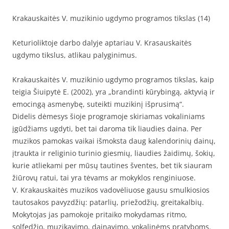
Krakauskaitės V. muzikinio ugdymo programos tikslas (14)
Keturioliktoje darbo dalyje aptariau V. Krasauskaitės
ugdymo tikslus, atlikau palyginimus.
Krakauskaitės V. muzikinio ugdymo programos tikslas, kaip
teigia Šiuipytė E. (2002), yra „brandinti kūrybingą, aktyvią ir
emocingą asmenybę, suteikti muzikinį išprusimą“.
Didelis dėmesys šioje programoje skiriamas vokaliniams
įgūdžiams ugdyti, bet tai daroma tik liaudies daina. Per
muzikos pamokas vaikai išmoksta daug kalendorinių dainų,
įtraukta ir religinio turinio giesmių, liaudies žaidimų, šokių,
kurie atliekami per mūsų tautines šventes, bet tik siauram
žiūrovų ratui, tai yra tėvams ar mokyklos renginiuose.
V. Krakauskaitės muzikos vadovėliuose gausu smulkiosios
tautosakos pavyzdžių: patarlių, priežodžių, greitakalbių.
Mokytojas jas pamokoje pritaiko mokydamas ritmo,
solfedžio, muzikavimo, dainavimo, vokalinėms pratyboms.