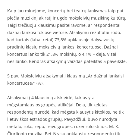
Kaip jau minėjome, koncertų bei teatrų lankymas taip pat
plečia muzikinį akiratį ir ugdo moksleivių muzikinę kultūrą.
Taigi trečiuoju klausimu pasiteiravome, ar respondentai
dažnai lankosi tokiose vietose. Atsakymų rezultatai rodo,
kad kartais (labai retai) 73,8% apklausoje dalyvavusių
pradinių klasių moksleivių lankosi koncertuose. Dažnai
koncertus lanko tik 21,8% mokinių, o 4,1% – deja, visai
nesilanko. Bendras atsakymų vaizdas pateiktas 5 paveiksle.
5 pav. Moksleivių atsakymai į klausimą „Ar dažnai lankaisi
koncertuose?“ (%).
Atsakymai į 4 klausimą atskleidė, kokios yra
mėgstamiausios grupės, atlikėjai. Deja, tik keletas
respondentų nurodė, kad mėgsta klausytis kitokios, ne tik
lietuviškos estrados grupių. Pavyzdžiui, buvo nurodyta
metalo, roko, repo, reivo grupės, rokenrolo stilius, M. K.
Čiurlionio muzika. Bet iš visų apklaustų respondentų tik