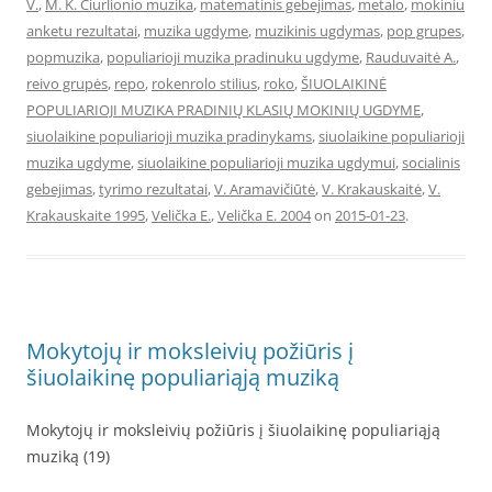
V.
,
M. K. Čiurlionio muzika
,
matematinis gebejimas
,
metalo
,
mokiniu
anketu rezultatai
,
muzika ugdyme
,
muzikinis ugdymas
,
pop grupes
,
popmuzika
,
populiarioji muzika pradinuku ugdyme
,
Rauduvaitė A.
,
reivo grupės
,
repo
,
rokenrolo stilius
,
roko
,
ŠIUOLAIKINĖ
POPULIARIOJI MUZIKA PRADINIŲ KLASIŲ MOKINIŲ UGDYME
,
siuolaikine populiarioji muzika pradinykams
,
siuolaikine populiarioji
muzika ugdyme
,
siuolaikine populiarioji muzika ugdymui
,
socialinis
gebejimas
,
tyrimo rezultatai
,
V. Aramavičiūtė
,
V. Krakauskaitė
,
V.
Krakauskaite 1995
,
Velička E.
,
Velička E. 2004
on
2015-01-23
.
Mokytojų ir moksleivių požiūris į
šiuolaikinę populiariąją muziką
Mokytojų ir moksleivių požiūris į šiuolaikinę populiariąją
muziką (19)