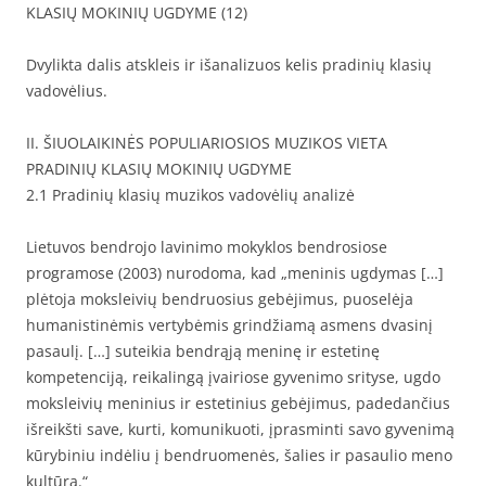
KLASIŲ MOKINIŲ UGDYME (12)
Dvylikta dalis atskleis ir išanalizuos kelis pradinių klasių
vadovėlius.
II. ŠIUOLAIKINĖS POPULIARIOSIOS MUZIKOS VIETA
PRADINIŲ KLASIŲ MOKINIŲ UGDYME
2.1 Pradinių klasių muzikos vadovėlių analizė
Lietuvos bendrojo lavinimo mokyklos bendrosiose
programose (2003) nurodoma, kad „meninis ugdymas […]
plėtoja moksleivių bendruosius gebėjimus, puoselėja
humanistinėmis vertybėmis grindžiamą asmens dvasinį
pasaulį. […] suteikia bendrąją meninę ir estetinę
kompetenciją, reikalingą įvairiose gyvenimo srityse, ugdo
moksleivių meninius ir estetinius gebėjimus, padedančius
išreikšti save, kurti, komunikuoti, įprasminti savo gyvenimą
kūrybiniu indėliu į bendruomenės, šalies ir pasaulio meno
kultūrą.“