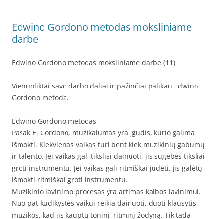
Edwino Gordono metodas moksliniame
darbe
Edwino Gordono metodas moksliniame darbe (11)
Vienuoliktai savo darbo daliai ir pažinčiai palikau Edwino
Gordono metodą.
Edwino Gordono metodas
Pasak E. Gordono, muzikalumas yra įgūdis, kurio galima
išmokti. Kiekvienas vaikas turi bent kiek muzikinių gabumų
ir talento. Jei vaikas gali tiksliai dainuoti, jis sugebės tiksliai
groti instrumentu. Jei vaikas gali ritmiškai judėti, jis galėtų
išmokti ritmiškai groti instrumentu.
Muzikinio lavinimo procesas yra artimas kalbos lavinimui.
Nuo pat kūdikystės vaikui reikia dainuoti, duoti klausytis
muzikos, kad jis kauptų toninį, ritminį žodyną. Tik tada