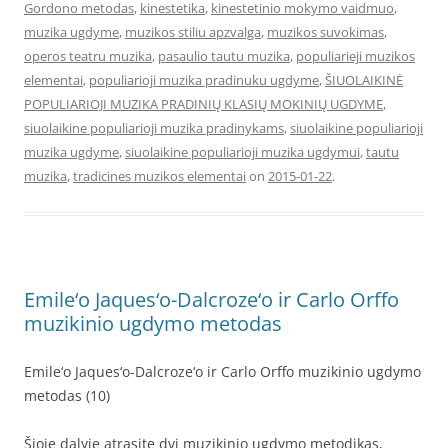
Gordono metodas
,
kinestetika
,
kinestetinio mokymo vaidmuo
,
muzika ugdyme
,
muzikos stiliu apzvalga
,
muzikos suvokimas
,
operos teatru muzika
,
pasaulio tautu muzika
,
populiarieji muzikos
elementai
,
populiarioji muzika pradinuku ugdyme
,
ŠIUOLAIKINĖ
POPULIARIOJI MUZIKA PRADINIŲ KLASIŲ MOKINIŲ UGDYME
,
siuolaikine populiarioji muzika pradinykams
,
siuolaikine populiarioji
muzika ugdyme
,
siuolaikine populiarioji muzika ugdymui
,
tautu
muzika
,
tradicines muzikos elementai
on
2015-01-22
.
Emile‘o Jaques‘o-Dalcroze‘o ir Carlo Orffo
muzikinio ugdymo metodas
Emile‘o Jaques‘o-Dalcroze‘o ir Carlo Orffo muzikinio ugdymo
metodas (10)
Šioje dalyje atrasite dvi muzikinio ugdymo metodikas,