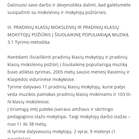
Dalinuosi savo darbo ir devyniolikta dalimi, kad galėtumėte
susipažinti su moksleivių ir mokytojų požiūriais.
III. PRADINIŲ KLASIŲ MOKSLEIVIŲ IR PRADINIŲ KLASIŲ
MOKYTOJŲ POŽIŪRIS Į ŠIUOLAIKINĘ POPULIARIĄJĄ MUZIKĄ
3.1 Tyrimo metodika
Norėdami išsiaiškinti pradinių klasių mokytojų ir pradinių
klasių moksleivių požiūrį į šiuolaikinę populiariąją muziką
buvo atliktas tyrimas, 2005 metų sausio mėnesį Raseinių ir
Klaipėdos vidurinėse mokyklose.
Tyrime dalyvavo 11 pradinių klasių mokytojų, kurie patys
veda muzikos pamokas pradinių klasių mokiniams ir 103 III-
IV klasių moksleiviai.
Į tiriamąją imtį pateko įvairaus amžiaus ir skirtingo
pedagoginio stažo mokytojai. Taigi mokytojų darbo stažas –
nuo 11 iki 38 metų.
Iš tyrime dalyvavusių mokytojų: 2 vyrai, 9 moterys (1
paveikslas).