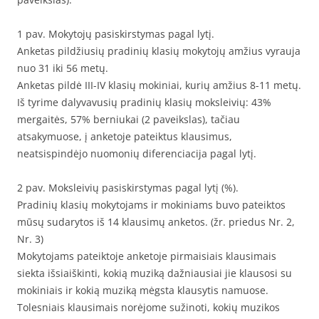
1 pav. Mokytojų pasiskirstymas pagal lytį.
Anketas pildžiusių pradinių klasių mokytojų amžius vyrauja
nuo 31 iki 56 metų.
Anketas pildė III-IV klasių mokiniai, kurių amžius 8-11 metų.
Iš tyrime dalyvavusių pradinių klasių moksleivių: 43%
mergaitės, 57% berniukai (2 paveikslas), tačiau
atsakymuose, į anketoje pateiktus klausimus,
neatsispindėjo nuomonių diferenciacija pagal lytį.
2 pav. Moksleivių pasiskirstymas pagal lytį (%).
Pradinių klasių mokytojams ir mokiniams buvo pateiktos
mūsų sudarytos iš 14 klausimų anketos. (žr. priedus Nr. 2,
Nr. 3)
Mokytojams pateiktoje anketoje pirmaisiais klausimais
siekta išsiaiškinti, kokią muziką dažniausiai jie klausosi su
mokiniais ir kokią muziką mėgsta klausytis namuose.
Tolesniais klausimais norėjome sužinoti, kokių muzikos