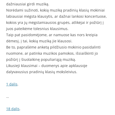
dažniausiai girdi muziką.
Norėdami sužinoti, kokią muziką pradinių klasių mokiniai
labiausiai mėgsta klausytis, ar dažnai lankosi koncertuose,
kokios yra jų mėgstamiausios grupės, atlikėjai ir požiūrį į
juos pateikėme tolesnius klausimus.
Taip pat pasidomėjome, ar namuose kas nors kreipia
dėmesį, į tai, kokią muziką jie klausosi.
Be to, paprašėme anketą pildžiusio mokinio pasidalinti
nuomone, ar patinka muzikos pamokos, išsiaiškinti jo
požiūrį į šiuolaikinę populiariąją muziką.
Likusieji klausimai – duomenys apie apklausoje
dalyvavusius pradinių klasių moksleivius.
1 dalis
.
…
18 dalis
.