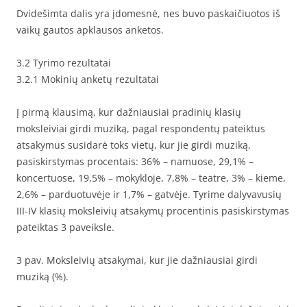
Dvidešimta dalis yra įdomesnė, nes buvo paskaičiuotos iš
vaikų gautos apklausos anketos.
3.2 Tyrimo rezultatai
3.2.1 Mokinių anketų rezultatai
Į pirmą klausimą, kur dažniausiai pradinių klasių
moksleiviai girdi muziką, pagal respondentų pateiktus
atsakymus susidarė toks vietų, kur jie girdi muziką,
pasiskirstymas procentais: 36% – namuose, 29,1% –
koncertuose, 19,5% – mokykloje, 7,8% – teatre, 3% – kieme,
2,6% – parduotuvėje ir 1,7% – gatvėje. Tyrime dalyvavusių
III-IV klasių moksleivių atsakymų procentinis pasiskirstymas
pateiktas 3 paveiksle.
3 pav. Moksleivių atsakymai, kur jie dažniausiai girdi
muziką (%).