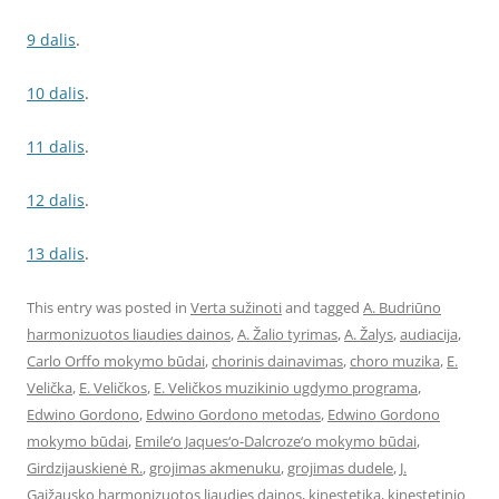
9 dalis
.
10 dalis
.
11 dalis
.
12 dalis
.
13 dalis
.
This entry was posted in
Verta sužinoti
and tagged
A. Budriūno
harmonizuotos liaudies dainos
,
A. Žalio tyrimas
,
A. Žalys
,
audiacija
,
Carlo Orffo mokymo būdai
,
chorinis dainavimas
,
choro muzika
,
E.
Velička
,
E. Veličkos
,
E. Veličkos muzikinio ugdymo programa
,
Edwino Gordono
,
Edwino Gordono metodas
,
Edwino Gordono
mokymo būdai
,
Emile‘o Jaques‘o-Dalcroze‘o mokymo būdai
,
Girdzijauskienė R.
,
grojimas akmenuku
,
grojimas dudele
,
J.
Gaižausko harmonizuotos liaudies dainos
,
kinestetika
,
kinestetinio