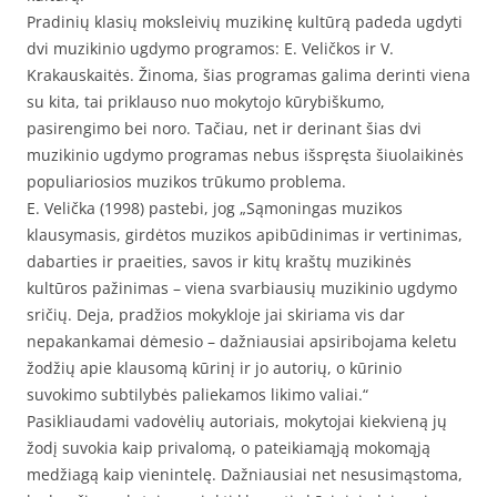
Pradinių klasių moksleivių muzikinę kultūrą padeda ugdyti
dvi muzikinio ugdymo programos: E. Veličkos ir V.
Krakauskaitės. Žinoma, šias programas galima derinti viena
su kita, tai priklauso nuo mokytojo kūrybiškumo,
pasirengimo bei noro. Tačiau, net ir derinant šias dvi
muzikinio ugdymo programas nebus išspręsta šiuolaikinės
populiariosios muzikos trūkumo problema.
E. Velička (1998) pastebi, jog „Sąmoningas muzikos
klausymasis, girdėtos muzikos apibūdinimas ir vertinimas,
dabarties ir praeities, savos ir kitų kraštų muzikinės
kultūros pažinimas – viena svarbiausių muzikinio ugdymo
sričių. Deja, pradžios mokykloje jai skiriama vis dar
nepakankamai dėmesio – dažniausiai apsiribojama keletu
žodžių apie klausomą kūrinį ir jo autorių, o kūrinio
suvokimo subtilybės paliekamos likimo valiai.“
Pasikliaudami vadovėlių autoriais, mokytojai kiekvieną jų
žodį suvokia kaip privalomą, o pateikiamąją mokomąją
medžiagą kaip vienintelę. Dažniausiai net nesusimąstoma,