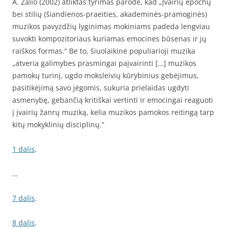
A. Žalio (2002) atliktas tyrimas parodė, kad „Įvairių epochų
bei stilių (šiandienos-praeities, akademinės-pramoginės)
muzikos pavyzdžių lyginimas mokiniams padeda lengviau
suvokti kompozitoriaus kuriamas emocines būsenas ir jų
raiškos formas.“ Be to, šiuolaikinė populiarioji muzika
„atveria galimybes prasmingai paįvairinti […] muzikos
pamokų turinį, ugdo moksleivių kūrybinius gebėjimus,
pasitikėjimą savo jėgomis, sukuria prielaidas ugdyti
asmenybę, gebančią kritiškai vertinti ir emocingai reaguoti
į įvairių žanrų muziką, kelia muzikos pamokos reitingą tarp
kitų mokyklinių disciplinų.“
1 dalis
.
…
7 dalis
.
8 dalis
.