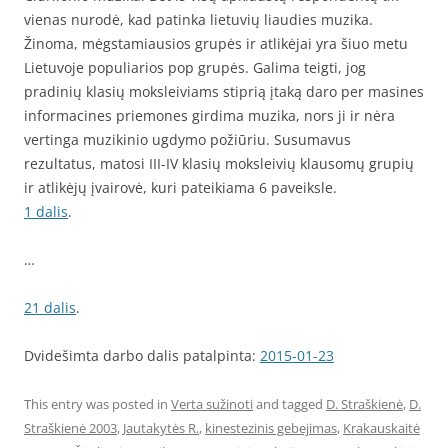
vienas nurodė, kad patinka lietuvių liaudies muzika.
Žinoma, mėgstamiausios grupės ir atlikėjai yra šiuo metu
Lietuvoje populiarios pop grupės. Galima teigti, jog
pradinių klasių moksleiviams stiprią įtaką daro per masines
informacines priemones girdima muzika, nors ji ir nėra
vertinga muzikinio ugdymo požiūriu. Susumavus
rezultatus, matosi III-IV klasių moksleivių klausomų grupių
ir atlikėjų įvairovė, kuri pateikiama 6 paveiksle.
1 dalis
.
…
21 dalis
.
Dvidešimta darbo dalis patalpinta:
2015-01-23
This entry was posted in
Verta sužinoti
and tagged
D. Straškienė
,
D.
Straškienė 2003
,
Jautakytės R.
,
kinestezinis gebejimas
,
Krakauskaitė