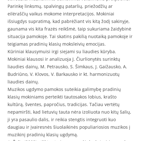
Parinkę linksmų, spalvingų patarlių, priežodžių ar
eilėraščių vaikus mokome interpretacijos. Mokiniai
išsiugdys supratimą, kad pabrėžiant vis kitą žodį sakinyje,
gaunama vis kita frazės reikšmė, taip sukuriama žaidybinė
situacija pamokoje. Tai skatins pakilią nuotaiką pamokoje ir
teigiamas pradinių klasių moksleivių emocijas.
Kūriniai klausymuisi irgi siejami su liaudies kūryba.
Mokiniai klausosi ir analizuoja J. Čiurlionytės surinktų
liaudies dainų, M. Petrausko, S. Šimkaus, J. Gaižausko, A.
Budriūno, V. Klovos, V. Barkausko ir kt. harmonizuotų
liaudies dainų.
Muzikos ugdymo pamokos suteikia galimybę pradinių
klasių mokiniams perteikti tautosakos lobius, krašto
kultūrą, šventes, papročius, tradicijas. Tačiau vertėtų
nepamiršti, kad lietuvių tauta nėra izoliuota nuo kitų šalių,
ji yra pasaulio dalis, ir reikia stengtis integruoti kuo
daugiau ir įvairesnės šiuolaikinės populiariosios muzikos į
muzikinį pradinių klasių ugdymą.