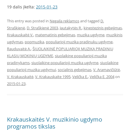
19 dalis įkelta:
2015-01-23
This entry was posted in
Negaila reklamos
and tagged
D.
Straškienė
,
D. Straškienė 2003
,
Jautakytės R.
,
kinestezinis gebejimas
,
Krakauskaitė V.
,
matematinis gebejimas
,
muzika ugdyme
,
muzikinis
ugdymas
,
popmuzika
,
populiarioji muzika pradinuku ugdyme
,
Rauduvaitė A.
,
ŠIUOLAIKINĖ POPULIARIOJI MUZIKA PRADINIŲ
KLASIŲ MOKINIŲ UGDYME
,
siuolaikine populiarioji muzika
pradinykams
,
siuolaikine populiarioji muzika ugdyme
,
siuolaikine
populiarioji muzika ugdymui
,
socialinis gebejimas
,
V. Aramavičiūtė
,
V. Krakauskaitė
,
V. Krakauskaite 1995
,
Velička E.
,
Velička E. 2004
on
2015-01-23
.
Krakauskaitės V. muzikinio ugdymo
programos tikslas