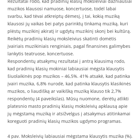
Rezultatai rodo, kad pradinių klasių moksleiviai dažniausiai
muzikos klausosi namuose, koncertuose, todėl labai
svarbu, kad tėvai atkreiptų dėmesį, į tai, kokią muziką
klausosi jų vaikas bei patys parinktų tinkamą muziką, kuri
plėstų muzikinį akiratį ir ugdytų muzikinį skonį bei kultūrą.
Reikėtų pradinių klasių moksleivius skatinti domėtis
įvairiais muzikiniais renginiais, pagal finansines galimybes
lankytis teatruose, koncertuose.
Respondentų atsakymų rezultatai į antrą klausimą rodo,
kad pradinių klasių mokiniai labiausiai mėgsta klausytis
šiuolaikinės pop muzikos – 46,5%. 41% atsakė, kad patinka
įvairi muzika, 6,8% nurodė, kad patinka klausytis klasikinės
muzikos, o liaudišką ar vaikišką muziką klauso tik 2,7%
respondentų (4 paveikslas). Mūsų nuomone, derėtų atlikti
platesnio masto pradinių klasių moksleivių apklausą apie
jų mėgstamą muziką ir atsižvelgus į atsakymus atitinkamai
koreguoti pradinių klasių muzikos ugdymo programas.
4 pav. Moksleivių labiausiai mėgstama klausytis muzika (%).