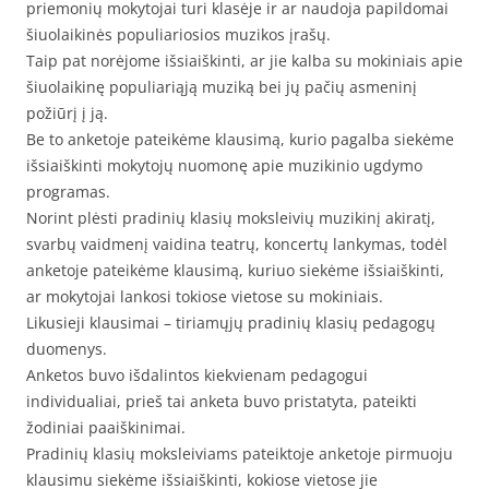
priemonių mokytojai turi klasėje ir ar naudoja papildomai
šiuolaikinės populiariosios muzikos įrašų.
Taip pat norėjome išsiaiškinti, ar jie kalba su mokiniais apie
šiuolaikinę populiariąją muziką bei jų pačių asmeninį
požiūrį į ją.
Be to anketoje pateikėme klausimą, kurio pagalba siekėme
išsiaiškinti mokytojų nuomonę apie muzikinio ugdymo
programas.
Norint plėsti pradinių klasių moksleivių muzikinį akiratį,
svarbų vaidmenį vaidina teatrų, koncertų lankymas, todėl
anketoje pateikėme klausimą, kuriuo siekėme išsiaiškinti,
ar mokytojai lankosi tokiose vietose su mokiniais.
Likusieji klausimai – tiriamųjų pradinių klasių pedagogų
duomenys.
Anketos buvo išdalintos kiekvienam pedagogui
individualiai, prieš tai anketa buvo pristatyta, pateikti
žodiniai paaiškinimai.
Pradinių klasių moksleiviams pateiktoje anketoje pirmuoju
klausimu siekėme išsiaiškinti, kokiose vietose jie