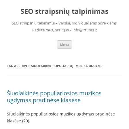
Skip
to
SEO straipsnių talpinimas
content
SEO straipsnių talpinimui – Verslui, Individualiems poreikiams.
Radote mus, ras ir Jus – info@itturas.lt
Menu
TAG ARCHIVES:
SIUOLAIKINE POPULIARIOJI MUZIKA UGDYME
Šiuolaikinės populiariosios muzikos
ugdymas pradinėse klasėse
Šiuolaikinės populiariosios muzikos ugdymas pradinėse
klasėse (20)