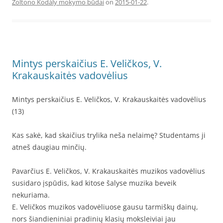
Zoltono Kodály mokymo būdai
on
2015-01-22
.
Mintys perskaičius E. Veličkos, V.
Krakauskaitės vadovėlius
Mintys perskaičius E. Veličkos, V. Krakauskaitės vadovėlius
(13)
Kas sakė, kad skaičius trylika neša nelaimę? Studentams ji
atneš daugiau minčių.
Pavarčius E. Veličkos, V. Krakauskaitės muzikos vadovėlius
susidaro įspūdis, kad kitose šalyse muzika beveik
nekuriama.
E. Veličkos muzikos vadovėliuose gausu tarmiškų dainų,
nors šiandieniniai pradinių klasių moksleiviai jau