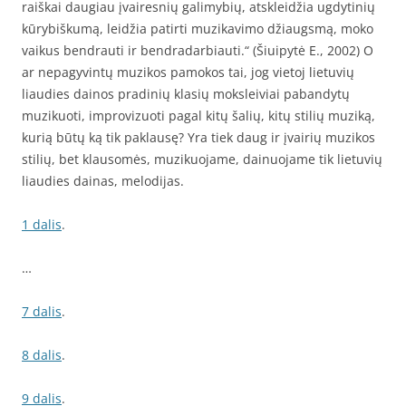
raiškai daugiau įvairesnių galimybių, atskleidžia ugdytinių
kūrybiškumą, leidžia patirti muzikavimo džiaugsmą, moko
vaikus bendrauti ir bendradarbiauti.“ (Šiuipytė E., 2002) O
ar nepagyvintų muzikos pamokos tai, jog vietoj lietuvių
liaudies dainos pradinių klasių moksleiviai pabandytų
muzikuoti, improvizuoti pagal kitų šalių, kitų stilių muziką,
kurią būtų ką tik paklausę? Yra tiek daug ir įvairių muzikos
stilių, bet klausomės, muzikuojame, dainuojame tik lietuvių
liaudies dainas, melodijas.
1 dalis
.
…
7 dalis
.
8 dalis
.
9 dalis
.