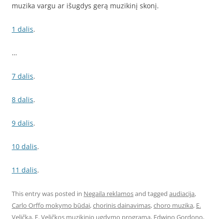
muzika vargu ar išugdys gerą muzikinį skonį.
1 dalis
.
…
7 dalis
.
8 dalis
.
9 dalis
.
10 dalis
.
11 dalis
.
This entry was posted in
Negaila reklamos
and tagged
audiacija
,
Carlo Orffo mokymo būdai
,
chorinis dainavimas
,
choro muzika
,
E.
Velička
,
E. Veličkos muzikinio ugdymo programa
,
Edwino Gordono
,