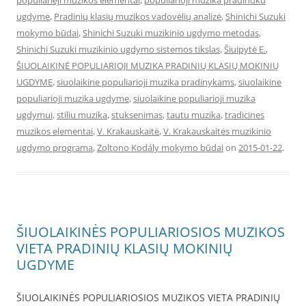
populiarieji muzikos elementai
,
populiarioji muzika pradinuku
ugdyme
,
Pradinių klasių muzikos vadovėlių analizė
,
Shinichi Suzuki
mokymo būdai
,
Shinichi Suzuki muzikinio ugdymo metodas
,
Shinichi Suzuki muzikinio ugdymo sistemos tikslas
,
Šiuipytė E.
,
ŠIUOLAIKINĖ POPULIARIOJI MUZIKA PRADINIŲ KLASIŲ MOKINIŲ
UGDYME
,
siuolaikine populiarioji muzika pradinykams
,
siuolaikine
populiarioji muzika ugdyme
,
siuolaikine populiarioji muzika
ugdymui
,
stiliu muzika
,
stuksenimas
,
tautu muzika
,
tradicines
muzikos elementai
,
V. Krakauskaitė
,
V. Krakauskaitės muzikinio
ugdymo programa
,
Zoltono Kodály mokymo būdai
on
2015-01-22
.
ŠIUOLAIKINĖS POPULIARIOSIOS MUZIKOS
VIETA PRADINIŲ KLASIŲ MOKINIŲ
UGDYME
ŠIUOLAIKINĖS POPULIARIOSIOS MUZIKOS VIETA PRADINIŲ