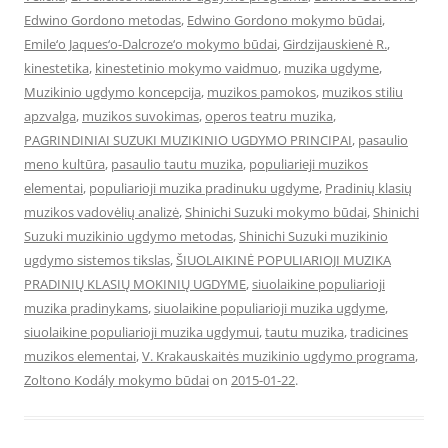
Edwino Gordono metodas
,
Edwino Gordono mokymo būdai
,
Emile‘o Jaques‘o-Dalcroze‘o mokymo būdai
,
Girdzijauskienė R.
,
kinestetika
,
kinestetinio mokymo vaidmuo
,
muzika ugdyme
,
Muzikinio ugdymo koncepcija
,
muzikos pamokos
,
muzikos stiliu
apzvalga
,
muzikos suvokimas
,
operos teatru muzika
,
PAGRINDINIAI SUZUKI MUZIKINIO UGDYMO PRINCIPAI
,
pasaulio
meno kultūra
,
pasaulio tautu muzika
,
populiarieji muzikos
elementai
,
populiarioji muzika pradinuku ugdyme
,
Pradinių klasių
muzikos vadovėlių analizė
,
Shinichi Suzuki mokymo būdai
,
Shinichi
Suzuki muzikinio ugdymo metodas
,
Shinichi Suzuki muzikinio
ugdymo sistemos tikslas
,
ŠIUOLAIKINĖ POPULIARIOJI MUZIKA
PRADINIŲ KLASIŲ MOKINIŲ UGDYME
,
siuolaikine populiarioji
muzika pradinykams
,
siuolaikine populiarioji muzika ugdyme
,
siuolaikine populiarioji muzika ugdymui
,
tautu muzika
,
tradicines
muzikos elementai
,
V. Krakauskaitės muzikinio ugdymo programa
,
Zoltono Kodály mokymo būdai
on
2015-01-22
.