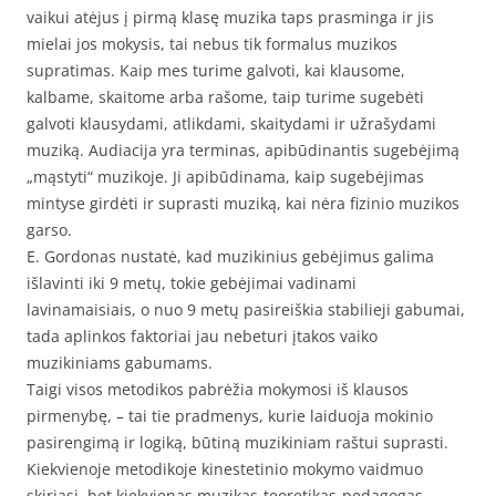
vaikui atėjus į pirmą klasę muzika taps prasminga ir jis
mielai jos mokysis, tai nebus tik formalus muzikos
supratimas. Kaip mes turime galvoti, kai klausome,
kalbame, skaitome arba rašome, taip turime sugebėti
galvoti klausydami, atlikdami, skaitydami ir užrašydami
muziką. Audiacija yra terminas, apibūdinantis sugebėjimą
„mąstyti“ muzikoje. Ji apibūdinama, kaip sugebėjimas
mintyse girdėti ir suprasti muziką, kai nėra fizinio muzikos
garso.
E. Gordonas nustatė, kad muzikinius gebėjimus galima
išlavinti iki 9 metų, tokie gebėjimai vadinami
lavinamaisiais, o nuo 9 metų pasireiškia stabilieji gabumai,
tada aplinkos faktoriai jau nebeturi įtakos vaiko
muzikiniams gabumams.
Taigi visos metodikos pabrėžia mokymosi iš klausos
pirmenybę, – tai tie pradmenys, kurie laiduoja mokinio
pasirengimą ir logiką, būtiną muzikiniam raštui suprasti.
Kiekvienoje metodikoje kinestetinio mokymo vaidmuo
skiriasi, bet kiekvienas muzikas-teoretikas-pedagogas