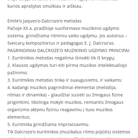
kurios aprašytos smulkiau ir aiškiau.
Emile‘o Jaques‘o-Dalcroze‘o metodas
Pačioje XX a. pradžioje susiformavo muzikinio ugdymo
sistema, grindžiama ritminiu vaiko ugdymu. Jos autorius –
šveicarų kompozitorius ir pedagogas E. J. Dalcroz‘as.
PAGRINDINIAI DALCROZE‘O MUZIKINIO UGDYMO PRINCIPAI:
1. Euritmikos metodas negalima išmokti tik iš knygų;
2. Klausos ugdymas turi eiti pirma muzikos intelektualiojo
pažinimo;
3. Euritmikos metodas tinka ir suaugusiems, ir vaikams;
4. kadangi muzikos pagrindiniai elementai (melodija,
ritmas ir dinamika) – glaudžiai susieti su žmogaus fizine
prigimtimi, tikslinga mokyti muzikos, remiantis žmogaus
organizmo aktyviu fiziniu reagavimu į tuos muzikos
elementus;
5. Euritmika grindžiama improvizavimu.
Tik Dalcroze‘o euritmikos (muzikalus ritmo pojūtis) sistemos