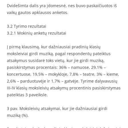
Dvidešimta dalis yra įdomesnė, nes buvo paskaičiuotos iš
vaikų gautos apklausos anketos.
3.2 Tyrimo rezultatai
3.2.1 Mokinių anketų rezultatai
Į pirmą klausimą, kur dažniausiai pradinių klasių
moksleiviai girdi muziką, pagal respondentų pateiktus
atsakymus susidarė toks vietų, kur jie girdi muziką,
pasiskirstymas procentais: 36% – namuose, 29,1% –
koncertuose, 19,5% – mokykloje, 7,8% – teatre, 3% – kieme,
2,6% – parduotuvėje ir 1,7% – gatvėje. Tyrime dalyvavusių
III-IV klasių moksleivių atsakymų procentinis pasiskirstymas
pateiktas 3 paveiksle.
3 pav. Moksleivių atsakymai, kur jie dažniausiai girdi
muziką (%).