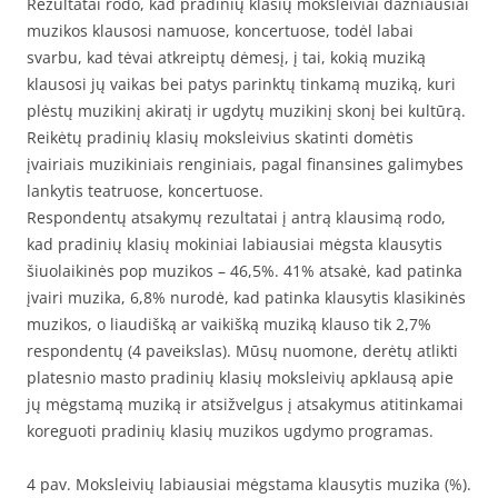
Rezultatai rodo, kad pradinių klasių moksleiviai dažniausiai
muzikos klausosi namuose, koncertuose, todėl labai
svarbu, kad tėvai atkreiptų dėmesį, į tai, kokią muziką
klausosi jų vaikas bei patys parinktų tinkamą muziką, kuri
plėstų muzikinį akiratį ir ugdytų muzikinį skonį bei kultūrą.
Reikėtų pradinių klasių moksleivius skatinti domėtis
įvairiais muzikiniais renginiais, pagal finansines galimybes
lankytis teatruose, koncertuose.
Respondentų atsakymų rezultatai į antrą klausimą rodo,
kad pradinių klasių mokiniai labiausiai mėgsta klausytis
šiuolaikinės pop muzikos – 46,5%. 41% atsakė, kad patinka
įvairi muzika, 6,8% nurodė, kad patinka klausytis klasikinės
muzikos, o liaudišką ar vaikišką muziką klauso tik 2,7%
respondentų (4 paveikslas). Mūsų nuomone, derėtų atlikti
platesnio masto pradinių klasių moksleivių apklausą apie
jų mėgstamą muziką ir atsižvelgus į atsakymus atitinkamai
koreguoti pradinių klasių muzikos ugdymo programas.
4 pav. Moksleivių labiausiai mėgstama klausytis muzika (%).