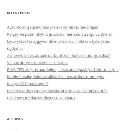
RECENT POSTS
Automobilių supirkimas yra ekonomiškai naudingas
Ko galime pasimokyti iš gruodžio mėnesio atsargų valdyme?
Lyderystės testų įgyvendinimo iššūkiai ir tikrasis lyderystės
ugdymas
Asmenybės testas apie darbuotoją – Kokią naudą jis teikia?
Vidaus durys ir rankenos – dizainas
Prieš CBD aliejaus naudojimą – svarbu nepasiklysti informacijoje
Medinės vaikų žaidimų aikštelės – vasariškos pramogos
Kas yra SEO paslaugos?
Rinkitės tai kas Jums geriausia- auksiniai auskarai rinkutės
Plaukams ir odai naudingas CBD aliejus
ARCHIVES