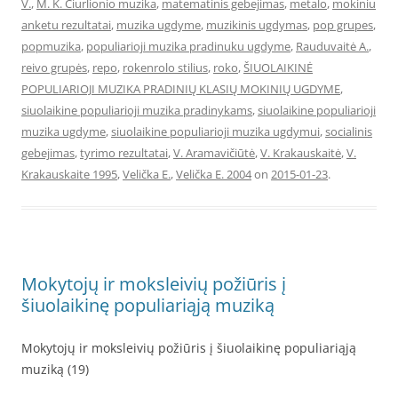
V.
,
M. K. Čiurlionio muzika
,
matematinis gebejimas
,
metalo
,
mokiniu
anketu rezultatai
,
muzika ugdyme
,
muzikinis ugdymas
,
pop grupes
,
popmuzika
,
populiarioji muzika pradinuku ugdyme
,
Rauduvaitė A.
,
reivo grupės
,
repo
,
rokenrolo stilius
,
roko
,
ŠIUOLAIKINĖ
POPULIARIOJI MUZIKA PRADINIŲ KLASIŲ MOKINIŲ UGDYME
,
siuolaikine populiarioji muzika pradinykams
,
siuolaikine populiarioji
muzika ugdyme
,
siuolaikine populiarioji muzika ugdymui
,
socialinis
gebejimas
,
tyrimo rezultatai
,
V. Aramavičiūtė
,
V. Krakauskaitė
,
V.
Krakauskaite 1995
,
Velička E.
,
Velička E. 2004
on
2015-01-23
.
Mokytojų ir moksleivių požiūris į
šiuolaikinę populiariąją muziką
Mokytojų ir moksleivių požiūris į šiuolaikinę populiariąją
muziką (19)