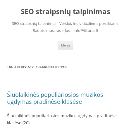
Skip
to
SEO straipsnių talpinimas
content
SEO straipsnių talpinimui – Verslui, Individualiems poreikiams.
Radote mus, ras ir Jus – info@itturas.lt
Menu
TAG ARCHIVES:
V. KRAKAUSKAITE 1995
Šiuolaikinės populiariosios muzikos
ugdymas pradinėse klasėse
Šiuolaikinės populiariosios muzikos ugdymas pradinėse
klasėse (20)