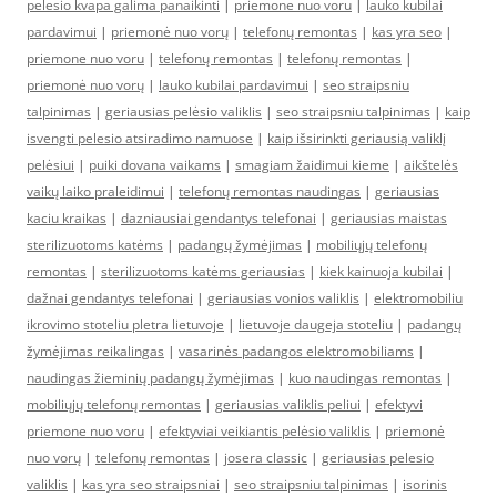
pelesio kvapa galima panaikinti
|
priemone nuo voru
|
lauko kubilai
pardavimui
|
priemonė nuo vorų
|
telefonų remontas
|
kas yra seo
|
priemone nuo voru
|
telefonų remontas
|
telefonų remontas
|
priemonė nuo vorų
|
lauko kubilai pardavimui
|
seo straipsniu
talpinimas
|
geriausias pelėsio valiklis
|
seo straipsniu talpinimas
|
kaip
isvengti pelesio atsiradimo namuose
|
kaip išsirinkti geriausią valiklį
pelėsiui
|
puiki dovana vaikams
|
smagiam žaidimui kieme
|
aikštelės
vaikų laiko praleidimui
|
telefonų remontas naudingas
|
geriausias
kaciu kraikas
|
dazniausiai gendantys telefonai
|
geriausias maistas
sterilizuotoms katėms
|
padangų žymėjimas
|
mobiliųjų telefonų
remontas
|
sterilizuotoms katėms geriausias
|
kiek kainuoja kubilai
|
dažnai gendantys telefonai
|
geriausias vonios valiklis
|
elektromobiliu
ikrovimo stoteliu pletra lietuvoje
|
lietuvoje daugeja stoteliu
|
padangų
žymėjimas reikalingas
|
vasarinės padangos elektromobiliams
|
naudingas žieminių padangų žymėjimas
|
kuo naudingas remontas
|
mobiliųjų telefonų remontas
|
geriausias valiklis peliui
|
efektyvi
priemone nuo voru
|
efektyviai veikiantis pelėsio valiklis
|
priemonė
nuo vorų
|
telefonų remontas
|
josera classic
|
geriausias pelesio
valiklis
|
kas yra seo straipsniai
|
seo straipsniu talpinimas
|
isorinis