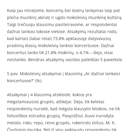
Kaip jau minėjome, koncertų bei teatrų lankymas taip pat
plečia muzikinį akiratį ir ugdo moksleivių muzikinę kultūrą.
Taigi trečiuoju klausimu pasiteiravome, ar respondentai
dažnai lankosi tokiose vietose. Atsakymų rezultatai rodo,
kad kartais (labai retai) 73,8% apklausoje dalyvavusių
pradinių klasių moksleivių lankosi koncertuose. Dažnai
koncertus lanko tik 21,8% mokinių, o 4,1% – deja, visai
nesilanko. Bendras atsakymų vaizdas pateiktas 5 paveiksle.
5 pav. Moksleivių atsakymai į klausimą „Ar dažnai lankaisi
koncertuose?“ (%).
Atsakymai į 4 klausimą atskleidė, kokios yra
mėgstamiausios grupės, atlikėjai. Deja, tik keletas
respondentų nurodė, kad mėgsta klausytis kitokios, ne tik
lietuviškos estrados grupių. Pavyzdžiui, buvo nurodyta
metalo, roko, repo, reivo grupės, rokenrolo stilius, M. K.
Čiurlionio muzika. Bet iš visų apklaustų respondentų tik