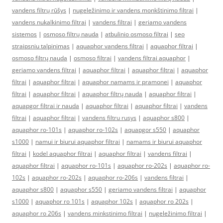
vandens filtrų rūšys
|
nugeležinimo ir vandens monkštinimo filtrai
|
vandens nukalkinimo filtrai
|
vandens filtrai
|
geriamo vandens
sistemos
|
osmoso filtrų nauda
|
atbulinio osmoso filtrai
|
seo
straipsniu talpinimas
|
aquaphor vandens filtrai
|
aquaphor filtrai
|
osmoso filtrų nauda
|
osmoso filtrai
|
vandens filtrai aquaphor
|
geriamo vandens filtrai
|
aquaphor filtrai
|
aquaphor filtrai
|
aquaphor
filtrai
|
aquaphor filtrai
|
aquaphor namams ir pramonei
|
aquaphor
filtrai
|
aquaphor filtrai
|
aquaphor filtrų nauda
|
aquaphor filtrai
|
aquapgor filtrai ir nauda
|
aquaphor filtrai
|
aquaphor filtrai
|
vandens
filtrai
|
aquaphor filtrai
|
vandens filtru rusys
|
aquaphor s800
|
aquaphor ro-101s
|
aquaphor ro-102s
|
aquapgor s550
|
aquaphor
s1000
|
namui ir biurui aquaphor filtrai
|
namams ir biurui aquaphor
filtrai
|
kodel aquaphor filtrai
|
aquaphor filtrai
|
vandens filtrai
|
aquaphor filtrai
|
aquaphor ro-101s
|
aquaphor ro-202s
|
aquaphor ro-
102s
|
aquaphor ro-202s
|
aquaphor ro-206s
|
vandens filtrai
|
aquaphor s800
|
aquaphor s550
|
geriamo vandens filtrai
|
aquaphor
s1000
|
aquaphor ro 101s
|
aquaphor 102s
|
aquaphor ro 202s
|
aquaphor ro 206s
|
vandens minkstinimo filtrai
|
nugeležinimo filtrai
|