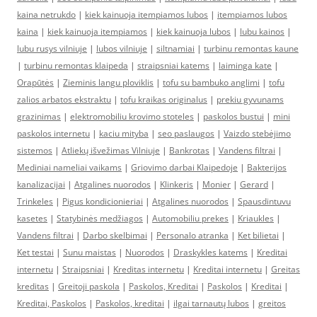
kaina netrukdo
|
kiek kainuoja itempiamos lubos
|
itempiamos lubos
kaina
|
kiek kainuoja itempiamos
|
kiek kainuoja lubos
|
lubu kainos
|
lubu rusys vilniuje
|
lubos vilniuje
|
siltnamiai
|
turbinu remontas kaune
|
turbinu remontas klaipeda
|
straipsniai katems
|
laiminga kate
|
Orapūtės
|
Zieminis langu ploviklis
|
tofu su bambuko anglimi
|
tofu
zalios arbatos ekstraktu
|
tofu kraikas originalus
|
prekiu gyvunams
grazinimas
|
elektromobiliu krovimo stoteles
|
paskolos bustui
|
mini
paskolos internetu
|
kaciu mityba
|
seo paslaugos
|
Vaizdo stebėjimo
sistemos
|
Atliekų išvežimas Vilniuje
|
Bankrotas
|
Vandens filtrai
|
Mediniai nameliai vaikams
|
Griovimo darbai Klaipedoje
|
Bakterijos
kanalizacijai
|
Atgalines nuorodos
|
Klinkeris
|
Monier
|
Gerard
|
Trinkeles
|
Pigus kondicionieriai
|
Atgalines nuorodos
|
Spausdintuvu
kasetes
|
Statybinės medžiagos
|
Automobiliu prekes
|
Kriaukles
|
Vandens filtrai
|
Darbo skelbimai
|
Personalo atranka
|
Ket bilietai
|
Ket testai
|
Sunu maistas
|
Nuorodos
|
Draskykles katems
|
Kreditai
internetu
|
Straipsniai
|
Kreditas internetu
|
Kreditai internetu
|
Greitas
kreditas
|
Greitoji paskola
|
Paskolos, Kreditai
|
Paskolos
|
Kreditai
|
Kreditai, Paskolos
|
Paskolos, kreditai
|
ilgai tarnautų lubos
|
greitos