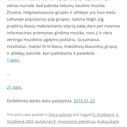
vienas nurodė, kad patinka lietuvių liaudies muzika.
Žinoma, mėgstamiausios grupės ir atlikėjai yra šiuo metu
Lietuvoje populiarios pop grupės. Galima teigti, jog
pradinių klasių moksleiviams stiprią įtaką daro per masines
informacines priemones girdima muzika, nors ji ir nėra
vertinga muzikinio ugdymo požiūriu. Susumavus
rezultatus, matosi III-IV klasių moksleivių klausomų grupių
ir atlikėjų įvairovė, kuri pateikiama 6 paveiksle.
1 dalis
.
…
21 dalis
.
Dvidešimta darbo dalis patalpinta:
2015-01-23
This entry was posted in
Verta sužinoti
and tagged
D. Straškienė
,
D.
Straškienė 2003
,
Jautakytės R.
,
kinestezinis gebejimas
,
Krakauskaitė