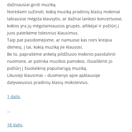
dažniausiai girdi muziką.
Norėdami sužinoti, kokią muziką pradinių klasių mokiniai
labiausiai mėgsta klausytis, ar dažnai lankosi koncertuose,
kokios yra jų mėgstamiausios grupės, atlikėjai ir požiūrį į
juos pateikėme tolesnius klausimus.
Taip pat pasidomėjome, ar namuose kas nors kreipia
dėmesį, į tai, kokią muziką jie klausosi.
Be to, paprašėme anketą pildžiusio mokinio pasidalinti
nuomone, ar patinka muzikos pamokos, išsiaiškinti jo
požiūrį į šiuolaikinę populiariąją muziką.
Likusieji klausimai – duomenys apie apklausoje
dalyvavusius pradinių klasių moksleivius.
1 dalis
.
…
18 dalis
.