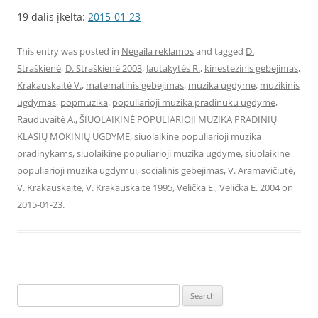
19 dalis įkelta:
2015-01-23
This entry was posted in
Negaila reklamos
and tagged
D.
Straškienė
,
D. Straškienė 2003
,
Jautakytės R.
,
kinestezinis gebejimas
,
Krakauskaitė V.
,
matematinis gebejimas
,
muzika ugdyme
,
muzikinis
ugdymas
,
popmuzika
,
populiarioji muzika pradinuku ugdyme
,
Rauduvaitė A.
,
ŠIUOLAIKINĖ POPULIARIOJI MUZIKA PRADINIŲ
KLASIŲ MOKINIŲ UGDYME
,
siuolaikine populiarioji muzika
pradinykams
,
siuolaikine populiarioji muzika ugdyme
,
siuolaikine
populiarioji muzika ugdymui
,
socialinis gebejimas
,
V. Aramavičiūtė
,
V. Krakauskaitė
,
V. Krakauskaite 1995
,
Velička E.
,
Velička E. 2004
on
2015-01-23
.
Search
for: