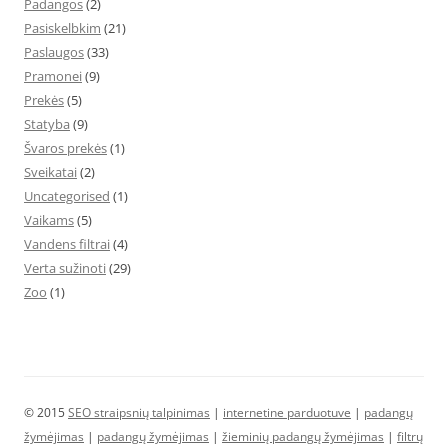
Padangos
(2)
Pasiskelbkim
(21)
Paslaugos
(33)
Pramonei
(9)
Prekės
(5)
Statyba
(9)
Švaros prekės
(1)
Sveikatai
(2)
Uncategorised
(1)
Vaikams
(5)
Vandens filtrai
(4)
Verta sužinoti
(29)
Zoo
(1)
© 2015
SEO straipsnių talpinimas
|
internetine parduotuve
|
padangų
žymėjimas
|
padangų žymėjimas
|
žieminių padangų žymėjimas
|
filtrų