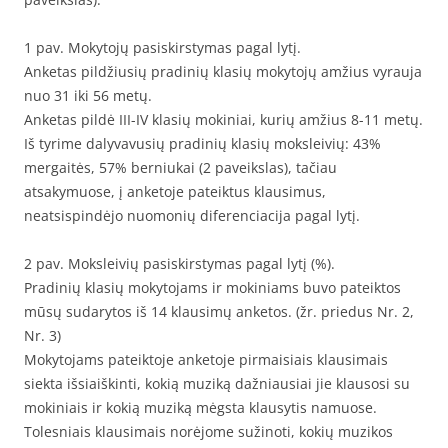
1 pav. Mokytojų pasiskirstymas pagal lytį.
Anketas pildžiusių pradinių klasių mokytojų amžius vyrauja
nuo 31 iki 56 metų.
Anketas pildė III-IV klasių mokiniai, kurių amžius 8-11 metų.
Iš tyrime dalyvavusių pradinių klasių moksleivių: 43%
mergaitės, 57% berniukai (2 paveikslas), tačiau
atsakymuose, į anketoje pateiktus klausimus,
neatsispindėjo nuomonių diferenciacija pagal lytį.
2 pav. Moksleivių pasiskirstymas pagal lytį (%).
Pradinių klasių mokytojams ir mokiniams buvo pateiktos
mūsų sudarytos iš 14 klausimų anketos. (žr. priedus Nr. 2,
Nr. 3)
Mokytojams pateiktoje anketoje pirmaisiais klausimais
siekta išsiaiškinti, kokią muziką dažniausiai jie klausosi su
mokiniais ir kokią muziką mėgsta klausytis namuose.
Tolesniais klausimais norėjome sužinoti, kokių muzikos