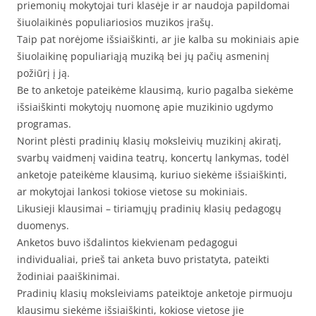
priemonių mokytojai turi klasėje ir ar naudoja papildomai
šiuolaikinės populiariosios muzikos įrašų.
Taip pat norėjome išsiaiškinti, ar jie kalba su mokiniais apie
šiuolaikinę populiariąją muziką bei jų pačių asmeninį
požiūrį į ją.
Be to anketoje pateikėme klausimą, kurio pagalba siekėme
išsiaiškinti mokytojų nuomonę apie muzikinio ugdymo
programas.
Norint plėsti pradinių klasių moksleivių muzikinį akiratį,
svarbų vaidmenį vaidina teatrų, koncertų lankymas, todėl
anketoje pateikėme klausimą, kuriuo siekėme išsiaiškinti,
ar mokytojai lankosi tokiose vietose su mokiniais.
Likusieji klausimai – tiriamųjų pradinių klasių pedagogų
duomenys.
Anketos buvo išdalintos kiekvienam pedagogui
individualiai, prieš tai anketa buvo pristatyta, pateikti
žodiniai paaiškinimai.
Pradinių klasių moksleiviams pateiktoje anketoje pirmuoju
klausimu siekėme išsiaiškinti, kokiose vietose jie