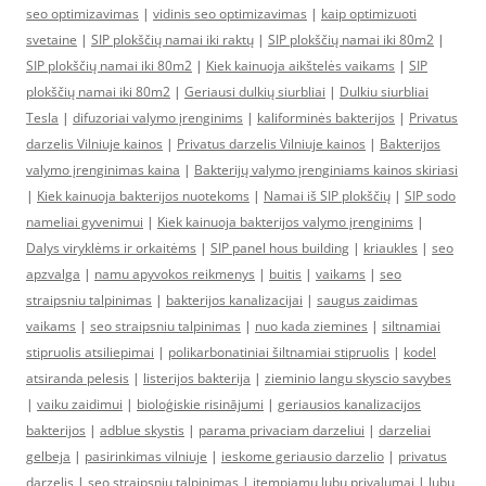
seo optimizavimas
|
vidinis seo optimizavimas
|
kaip optimizuoti
svetaine
|
SIP plokščių namai iki raktų
|
SIP plokščių namai iki 80m2
|
SIP plokščių namai iki 80m2
|
Kiek kainuoja aikštelės vaikams
|
SIP
plokščių namai iki 80m2
|
Geriausi dulkių siurbliai
|
Dulkiu siurbliai
Tesla
|
difuzoriai valymo įrenginims
|
kaliforminės bakterijos
|
Privatus
darzelis Vilniuje kainos
|
Privatus darzelis Vilniuje kainos
|
Bakterijos
valymo įrenginimas kaina
|
Bakterijų valymo įrenginiams kainos skiriasi
|
Kiek kainuoja bakterijos nuotekoms
|
Namai iš SIP plokščių
|
SIP sodo
nameliai gyvenimui
|
Kiek kainuoja bakterijos valymo įrenginims
|
Dalys viryklėms ir orkaitėms
|
SIP panel hous building
|
kriaukles
|
seo
apzvalga
|
namu apyvokos reikmenys
|
buitis
|
vaikams
|
seo
straipsniu talpinimas
|
bakterijos kanalizacijai
|
saugus zaidimas
vaikams
|
seo straipsniu talpinimas
|
nuo kada ziemines
|
siltnamiai
stipruolis atsiliepimai
|
polikarbonatiniai šiltnamiai stipruolis
|
kodel
atsiranda pelesis
|
listerijos bakterija
|
zieminio langu skyscio savybes
|
vaiku zaidimui
|
bioloģiskie risinājumi
|
geriausios kanalizacijos
bakterijos
|
adblue skystis
|
parama privaciam darzeliui
|
darzeliai
gelbeja
|
pasirinkimas vilniuje
|
ieskome geriausio darzelio
|
privatus
darzelis
|
seo straipsniu talpinimas
|
itempiamu lubu privalumai
|
lubu