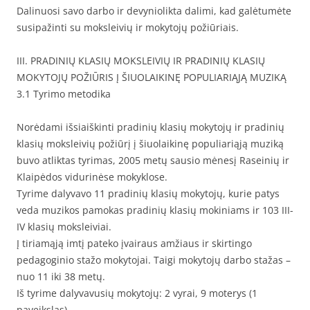
Dalinuosi savo darbo ir devyniolikta dalimi, kad galėtumėte
susipažinti su moksleivių ir mokytojų požiūriais.
III. PRADINIŲ KLASIŲ MOKSLEIVIŲ IR PRADINIŲ KLASIŲ
MOKYTOJŲ POŽIŪRIS Į ŠIUOLAIKINĘ POPULIARIĄJĄ MUZIKĄ
3.1 Tyrimo metodika
Norėdami išsiaiškinti pradinių klasių mokytojų ir pradinių
klasių moksleivių požiūrį į šiuolaikinę populiariąją muziką
buvo atliktas tyrimas, 2005 metų sausio mėnesį Raseinių ir
Klaipėdos vidurinėse mokyklose.
Tyrime dalyvavo 11 pradinių klasių mokytojų, kurie patys
veda muzikos pamokas pradinių klasių mokiniams ir 103 III-
IV klasių moksleiviai.
Į tiriamąją imtį pateko įvairaus amžiaus ir skirtingo
pedagoginio stažo mokytojai. Taigi mokytojų darbo stažas –
nuo 11 iki 38 metų.
Iš tyrime dalyvavusių mokytojų: 2 vyrai, 9 moterys (1
paveikslas).