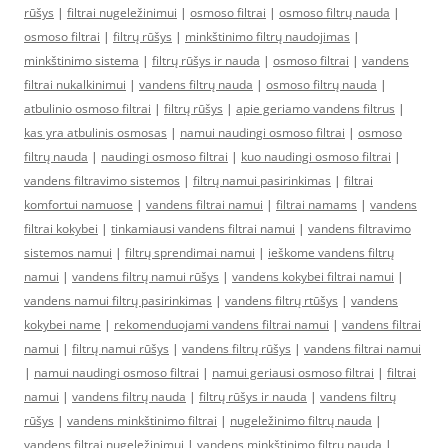
rūšys
|
filtrai nugeležinimui
|
osmoso filtrai
|
osmoso filtrų nauda
|
osmoso filtrai
|
filtrų rūšys
|
minkštinimo filtrų naudojimas
|
minkštinimo sistema
|
filtrų rūšys ir nauda
|
osmoso filtrai
|
vandens
filtrai nukalkinimui
|
vandens filtrų nauda
|
osmoso filtrų nauda
|
atbulinio osmoso filtrai
|
filtrų rūšys
|
apie geriamo vandens filtrus
|
kas yra atbulinis osmosas
|
namui naudingi osmoso filtrai
|
osmoso
filtrų nauda
|
naudingi osmoso filtrai
|
kuo naudingi osmoso filtrai
|
vandens filtravimo sistemos
|
filtrų namui pasirinkimas
|
filtrai
komfortui namuose
|
vandens filtrai namui
|
filtrai namams
|
vandens
filtrai kokybei
|
tinkamiausi vandens filtrai namui
|
vandens filtravimo
sistemos namui
|
filtrų sprendimai namui
|
ieškome vandens filtrų
namui
|
vandens filtrų namui rūšys
|
vandens kokybei filtrai namui
|
vandens namui filtrų pasirinkimas
|
vandens filtrų rtūšys
|
vandens
kokybei name
|
rekomenduojami vandens filtrai namui
|
vandens filtrai
namui
|
filtrų namui rūšys
|
vandens filtrų rūšys
|
vandens filtrai namui
|
namui naudingi osmoso filtrai
|
namui geriausi osmoso filtrai
|
filtrai
namui
|
vandens filtrų nauda
|
filtrų rūšys ir nauda
|
vandens filtrų
rūšys
|
vandens minkštinimo filtrai
|
nugeležinimo filtrų nauda
|
vandens filtrai nugeležinimui
|
vandens minkštinimo filtrų nauda
|