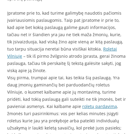
Įpratome prie to, kad turime galimybę naudotis pačiomis
įvairiausiomis paslaugomis. Taip pat įpratome ir prie to,
kad apie bet kokią paslaugą galime gauti informacijos,
tačiau net ir šiandien yra jau ne tiek maža žmonių, kurie,
tik įsivaizduoja, kad viską žino apie vieną ar kitą paslaugą,
tuo tarpu situacija neretai būna visiškai kitokia.
Roletai
Vilniuje
– tik iš pirmo žvilgsnio atrodo įprasta, gerai žinoma
paslauga, tačiau tik perskaitę šį tekstą galėsite sakyti, jog
viską apie ją žinote.
Visų pirma, trumpai apie tai, kas teikia šią paslaugą. Yra
daug įmonių gaminančių bei parduodančių roletus
Vilniuje, o kuomet kalbame apie jų montavimą, turime
pridėti, kad tokią paslaugą gali suteikti ne tik įmonės, bet ir
pavieniai asmenys. Kai kalbame apie
roletų pardavimą
,
žmonės turi pasirinkimus: vos per kelias minutes įsigyti
roletus kurie jau yra prekyboje arba pateikti individualų
užsakymą ir laukti keletą savaičių, kol prekė juos pasieks;