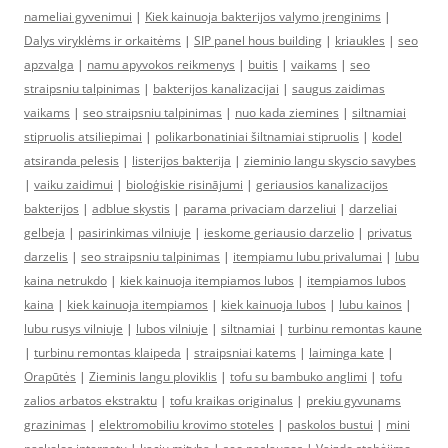
nameliai gyvenimui
|
Kiek kainuoja bakterijos valymo įrenginims
|
Dalys viryklėms ir orkaitėms
|
SIP panel hous building
|
kriaukles
|
seo
apzvalga
|
namu apyvokos reikmenys
|
buitis
|
vaikams
|
seo
straipsniu talpinimas
|
bakterijos kanalizacijai
|
saugus zaidimas
vaikams
|
seo straipsniu talpinimas
|
nuo kada ziemines
|
siltnamiai
stipruolis atsiliepimai
|
polikarbonatiniai šiltnamiai stipruolis
|
kodel
atsiranda pelesis
|
listerijos bakterija
|
zieminio langu skyscio savybes
|
vaiku zaidimui
|
bioloģiskie risinājumi
|
geriausios kanalizacijos
bakterijos
|
adblue skystis
|
parama privaciam darzeliui
|
darzeliai
gelbeja
|
pasirinkimas vilniuje
|
ieskome geriausio darzelio
|
privatus
darzelis
|
seo straipsniu talpinimas
|
itempiamu lubu privalumai
|
lubu
kaina netrukdo
|
kiek kainuoja itempiamos lubos
|
itempiamos lubos
kaina
|
kiek kainuoja itempiamos
|
kiek kainuoja lubos
|
lubu kainos
|
lubu rusys vilniuje
|
lubos vilniuje
|
siltnamiai
|
turbinu remontas kaune
|
turbinu remontas klaipeda
|
straipsniai katems
|
laiminga kate
|
Orapūtės
|
Zieminis langu ploviklis
|
tofu su bambuko anglimi
|
tofu
zalios arbatos ekstraktu
|
tofu kraikas originalus
|
prekiu gyvunams
grazinimas
|
elektromobiliu krovimo stoteles
|
paskolos bustui
|
mini