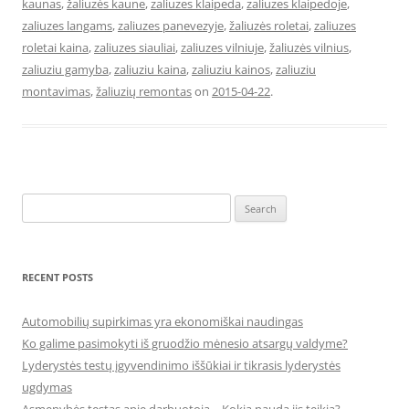
kaunas
,
žaliuzės kaune
,
zaliuzes klaipeda
,
zaliuzes klaipedoje
,
zaliuzes langams
,
zaliuzes panevezyje
,
žaliuzės roletai
,
zaliuzes
roletai kaina
,
zaliuzes siauliai
,
zaliuzes vilniuje
,
žaliuzės vilnius
,
zaliuziu gamyba
,
zaliuziu kaina
,
zaliuziu kainos
,
zaliuziu
montavimas
,
žaliuzių remontas
on
2015-04-22
.
Search
for:
RECENT POSTS
Automobilių supirkimas yra ekonomiškai naudingas
Ko galime pasimokyti iš gruodžio mėnesio atsargų valdyme?
Lyderystės testų įgyvendinimo iššūkiai ir tikrasis lyderystės
ugdymas