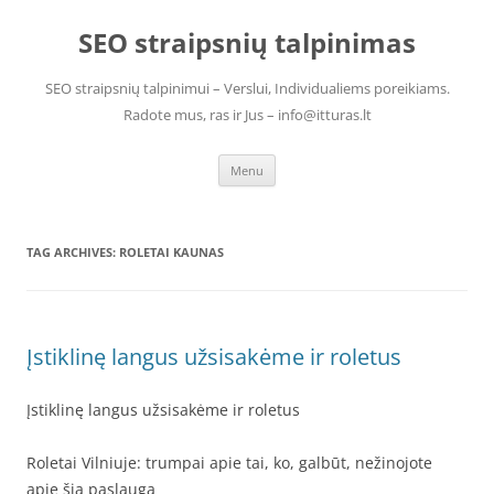
Skip
to
SEO straipsnių talpinimas
content
SEO straipsnių talpinimui – Verslui, Individualiems poreikiams.
Radote mus, ras ir Jus – info@itturas.lt
Menu
TAG ARCHIVES:
ROLETAI KAUNAS
Įstiklinę langus užsisakėme ir roletus
Įstiklinę langus užsisakėme ir roletus
Roletai Vilniuje: trumpai apie tai, ko, galbūt, nežinojote
apie šią paslaugą