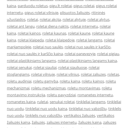
kaina
,
parduodu roletus
,
pigu.lt roletai
,
pigus roletai
,
pigus roletai
internetu
,
pigus roletai vilniuje
,
plisuotos žaliuzės
,
ritininės
užuolaidos
,
roletai
,
roletai akcija
,
roletai alytuje
,
roletai alytus
,
roletai ant langu
,
roletai diena naktis
,
roletai internetu
,
roletai
kaina
,
roletai kainos
,
roletai kaunas
,
roletai kaune
,
roletai kaune
kaina
,
roletai klaipeda
,
roletai klaipedoje
,
roletai langams
,
roletai
marijampoleje
,
roletai nuo saulės
,
roletai nuo saulės ir karščio
,
roletai nuo saulės ir karščio kaina
,
roletai panevezyje
,
roletai pigiau
,
roletai plastikiniams langams
,
roletai plastikiniams langams kaina
,
roletai senukai
,
roletai siauliai
,
roletai siauliuose
,
roletai
stoglangiams
,
roletai vilniuje
,
roletai vilnius
,
roletai zaliuzes
,
roletas
,
roletu audiniai
,
roletu gamyba
,
roletu kaina
,
roletų kainos
,
roletu
mechanizmai
,
roletu mechanizmas
,
roletu montavimas
,
roletu
montavimo instrukcija
,
roletu pavyzdziai
,
romanetes internetu
,
romanetes kaina
,
ruletai
,
senukai roletai
,
tinkleliai langams
,
tinkleliai
nuo uodu
,
tinkleliai nuo uodų kaina
,
tinkleliai nuo vabzdžių
,
tinklelis
nuo uodu
,
tinklelis nuo vabzdžių
,
vertikalios žaliuzės
,
vertikalios
žaliuzės kaina
,
žaliuzės
,
zaliuzes internetu
,
žaliuzės kaina
,
zaliuzes