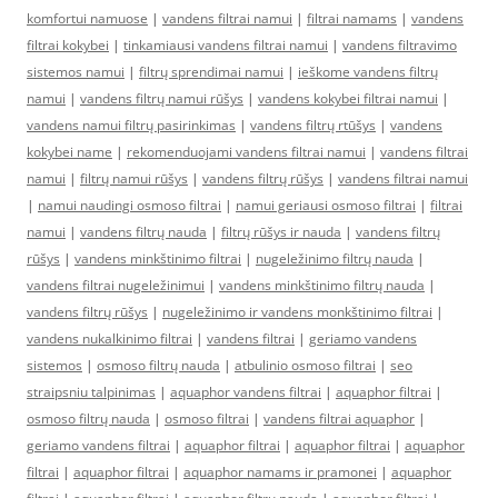
komfortui namuose
|
vandens filtrai namui
|
filtrai namams
|
vandens
filtrai kokybei
|
tinkamiausi vandens filtrai namui
|
vandens filtravimo
sistemos namui
|
filtrų sprendimai namui
|
ieškome vandens filtrų
namui
|
vandens filtrų namui rūšys
|
vandens kokybei filtrai namui
|
vandens namui filtrų pasirinkimas
|
vandens filtrų rtūšys
|
vandens
kokybei name
|
rekomenduojami vandens filtrai namui
|
vandens filtrai
namui
|
filtrų namui rūšys
|
vandens filtrų rūšys
|
vandens filtrai namui
|
namui naudingi osmoso filtrai
|
namui geriausi osmoso filtrai
|
filtrai
namui
|
vandens filtrų nauda
|
filtrų rūšys ir nauda
|
vandens filtrų
rūšys
|
vandens minkštinimo filtrai
|
nugeležinimo filtrų nauda
|
vandens filtrai nugeležinimui
|
vandens minkštinimo filtrų nauda
|
vandens filtrų rūšys
|
nugeležinimo ir vandens monkštinimo filtrai
|
vandens nukalkinimo filtrai
|
vandens filtrai
|
geriamo vandens
sistemos
|
osmoso filtrų nauda
|
atbulinio osmoso filtrai
|
seo
straipsniu talpinimas
|
aquaphor vandens filtrai
|
aquaphor filtrai
|
osmoso filtrų nauda
|
osmoso filtrai
|
vandens filtrai aquaphor
|
geriamo vandens filtrai
|
aquaphor filtrai
|
aquaphor filtrai
|
aquaphor
filtrai
|
aquaphor filtrai
|
aquaphor namams ir pramonei
|
aquaphor