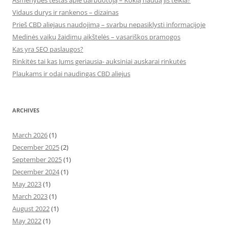
Asmenybės testas apie darbuotoją – Kokią naudą jis teikia?
Vidaus durys ir rankenos – dizainas
Prieš CBD aliejaus naudojimą – svarbu nepasiklysti informacijoje
Medinės vaikų žaidimų aikštelės – vasariškos pramogos
Kas yra SEO paslaugos?
Rinkitės tai kas Jums geriausia- auksiniai auskarai rinkutės
Plaukams ir odai naudingas CBD aliejus
ARCHIVES
March 2026
(1)
December 2025
(2)
September 2025
(1)
December 2024
(1)
May 2023
(1)
March 2023
(1)
August 2022
(1)
May 2022
(1)