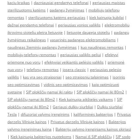
kaciu kraikas
|
dazniausiai gendantys telefonai
|
geriausias maistas
sterilizuotoms katėms
|
padangų žymėjimas
|
mobiliųjų telefonų
remontas
|
sterilizuotoms katėms geriausias
|
kiek kainuoja kubilai
|
dažnai gendantys telefonai
|
geriausias vonios valiklis
|
elektromobiliu
ikrovimo stoteliu pletra lietuvoje
|
lietuvoje daugeja stoteliu
|
padangų
žymėjimas reikalingas
|
vasarinės padangos elektromobiliams
|
naudingas žieminių padangų žymėjimas
|
kuo naudingas remontas
|
mobiliųjų telefonų remontas
|
geriausias valiklis peliui
|
efektyvi
priemone nuo voru
|
efektyviai veikiantis pelėsio valiklis
|
priemonė
nuo vorų
|
telefonų remontas
|
josera classic
|
geriausias pelesio
valiklis
|
kas yra seo straipsniai
|
seo straipsniu talpinimas
|
isorinis
seo optimizavimas
|
vidinis seo optimizavimas
|
kaip optimizuoti
svetaine
|
SIP plokščių namai iki raktų
|
SIP plokščių namai iki 80m2
|
SIP plokščių namai iki 80m2
|
Kiek kainuoja aikštelės vaikams
|
SIP
plokščių namai iki 80m2
|
Geriausi dulkių siurbliai
|
Dulkiu siurbliai
Tesla
|
difuzoriai valymo įrenginims
|
kaliforminės bakterijos
|
Privatus
darzelis Vilniuje kainos
|
Privatus darzelis Vilniuje kainos
|
Bakterijos
valymo įrenginimas kaina
|
Bakterijų valymo įrenginiams kainos skiriasi
|
Kiek kainuoja bakterijos nuotekoms
|
Namai iš SIP plokščių
|
SIP sodo