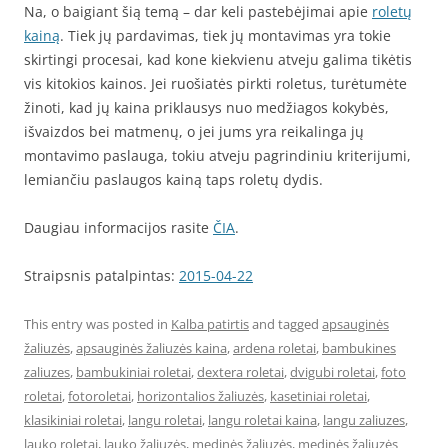
Na, o baigiant šią temą – dar keli pastebėjimai apie
roletų
kainą
. Tiek jų pardavimas, tiek jų montavimas yra tokie
skirtingi procesai, kad kone kiekvienu atveju galima tikėtis
vis kitokios kainos. Jei ruošiatės pirkti roletus, turėtumėte
žinoti, kad jų kaina priklausys nuo medžiagos kokybės,
išvaizdos bei matmenų, o jei jums yra reikalinga jų
montavimo paslauga, tokiu atveju pagrindiniu kriterijumi,
lemiančiu paslaugos kainą taps roletų dydis.
Daugiau informacijos rasite
ČIA
.
Straipsnis patalpintas:
2015-04-22
This entry was posted in
Kalba patirtis
and tagged
apsauginės
žaliuzės
,
apsauginės žaliuzės kaina
,
ardena roletai
,
bambukines
zaliuzes
,
bambukiniai roletai
,
dextera roletai
,
dvigubi roletai
,
foto
roletai
,
fotoroletai
,
horizontalios žaliuzės
,
kasetiniai roletai
,
klasikiniai roletai
,
langu roletai
,
langu roletai kaina
,
langu zaliuzes
,
lauko roletai
,
lauko žaliuzės
,
medinės žaliuzės
,
medinės žaliuzės