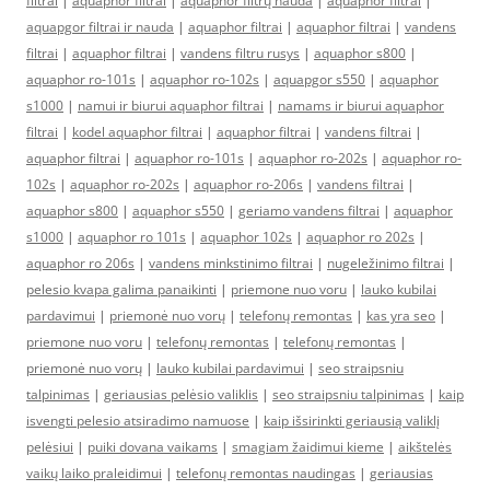
filtrai
|
aquaphor filtrai
|
aquaphor filtrų nauda
|
aquaphor filtrai
|
aquapgor filtrai ir nauda
|
aquaphor filtrai
|
aquaphor filtrai
|
vandens
filtrai
|
aquaphor filtrai
|
vandens filtru rusys
|
aquaphor s800
|
aquaphor ro-101s
|
aquaphor ro-102s
|
aquapgor s550
|
aquaphor
s1000
|
namui ir biurui aquaphor filtrai
|
namams ir biurui aquaphor
filtrai
|
kodel aquaphor filtrai
|
aquaphor filtrai
|
vandens filtrai
|
aquaphor filtrai
|
aquaphor ro-101s
|
aquaphor ro-202s
|
aquaphor ro-
102s
|
aquaphor ro-202s
|
aquaphor ro-206s
|
vandens filtrai
|
aquaphor s800
|
aquaphor s550
|
geriamo vandens filtrai
|
aquaphor
s1000
|
aquaphor ro 101s
|
aquaphor 102s
|
aquaphor ro 202s
|
aquaphor ro 206s
|
vandens minkstinimo filtrai
|
nugeležinimo filtrai
|
pelesio kvapa galima panaikinti
|
priemone nuo voru
|
lauko kubilai
pardavimui
|
priemonė nuo vorų
|
telefonų remontas
|
kas yra seo
|
priemone nuo voru
|
telefonų remontas
|
telefonų remontas
|
priemonė nuo vorų
|
lauko kubilai pardavimui
|
seo straipsniu
talpinimas
|
geriausias pelėsio valiklis
|
seo straipsniu talpinimas
|
kaip
isvengti pelesio atsiradimo namuose
|
kaip išsirinkti geriausią valiklį
pelėsiui
|
puiki dovana vaikams
|
smagiam žaidimui kieme
|
aikštelės
vaikų laiko praleidimui
|
telefonų remontas naudingas
|
geriausias