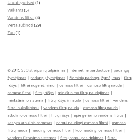
Uncategorised
(1)
Vaikams
(5)
Vandens filtrai
(4)
Verta sužinoti
(29)
Zoo
(1)
© 2015
SEO straipsnių talpinimas
|
internetine parduotuve
|
padangų
žymėjimas
|
padangų žymėjimas
|
žieminių padangų žymėjimas
|
filtrų
rūšys
|
filtrai nugeležinimui
|
osmoso filtrai
|
osmoso filtrų nauda
|
osmoso filtrai
|
filtrų rūšys
|
minkštinimo filtrų naudojimas
|
minkštinimo sistema
|
filtrų rūšys ir nauda
|
osmoso filtrai
|
vandens
filtrai nukalkinimui
|
vandens filtrų nauda
|
osmoso filtrų nauda
|
atbulinio osmoso filtrai
|
filtrų rūšys
|
apie geriamo vandens filtrus
|
kas yra atbulinis osmosas
|
namui naudingi osmoso filtrai
|
osmoso
filtrų nauda
|
naudingi osmoso filtrai
|
kuo naudingi osmoso filtrai
|
vandens filtravimo sistemos
|
filtrų namui pasirinkimas
|
filtrai