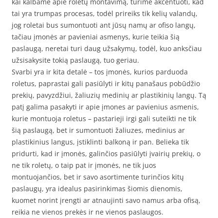
kai kalbame apie roletų montavimą, turime akcentuoti, kad
tai yra trumpas procesas, todėl prireiks tik kelių valandų,
jog roletai bus sumontuoti ant jūsų namų ar ofiso langų,
tačiau įmonės ar pavieniai asmenys, kurie teikia šią
paslaugą, neretai turi daug užsakymų, todėl, kuo anksčiau
užsisakysite tokią paslaugą, tuo geriau.
Svarbi yra ir kita detalė – tos įmonės, kurios parduoda
roletus, paprastai gali pasiūlyti ir kitų panašaus pobūdžio
prekių, pavyzdžiui, žaliuzių medinių ar plastikinių langų. Tą
patį galima pasakyti ir apie įmones ar pavienius asmenis,
kurie montuoja roletus – pastarieji irgi gali suteikti ne tik
šią paslaugą, bet ir sumontuoti žaliuzes, medinius ar
plastikinius langus, įstiklinti balkoną ir pan. Belieka tik
pridurti, kad ir įmonės, galinčios pasiūlyti įvairių prekių, o
ne tik roletų, o taip pat ir įmonės, ne tik juos
montuojančios, bet ir savo asortimente turinčios kitų
paslaugų, yra idealus pasirinkimas šiomis dienomis,
kuomet norint įrengti ar atnaujinti savo namus arba ofisą,
reikia ne vienos prekės ir ne vienos paslaugos.