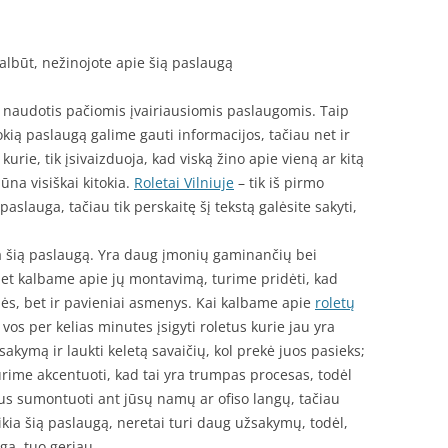
 galbūt, nežinojote apie šią paslaugą
 naudotis pačiomis įvairiausiomis paslaugomis. Taip
okią paslaugą galime gauti informacijos, tačiau net ir
urie, tik įsivaizduoja, kad viską žino apie vieną ar kitą
ūna visiškai kitokia.
Roletai Vilniuje
– tik iš pirmo
aslauga, tačiau tik perskaitę šį tekstą galėsite sakyti,
kia šią paslaugą. Yra daug įmonių gaminančių bei
et kalbame apie jų montavimą, turime pridėti, kad
onės, bet ir pavieniai asmenys. Kai kalbame apie
roletų
vos per kelias minutes įsigyti roletus kurie jau yra
akymą ir laukti keletą savaičių, kol prekė juos pasieks;
rime akcentuoti, kad tai yra trumpas procesas, todėl
 bus sumontuoti ant jūsų namų ar ofiso langų, tačiau
kia šią paslaugą, neretai turi daug užsakymų, todėl,
gą, tuo geriau.