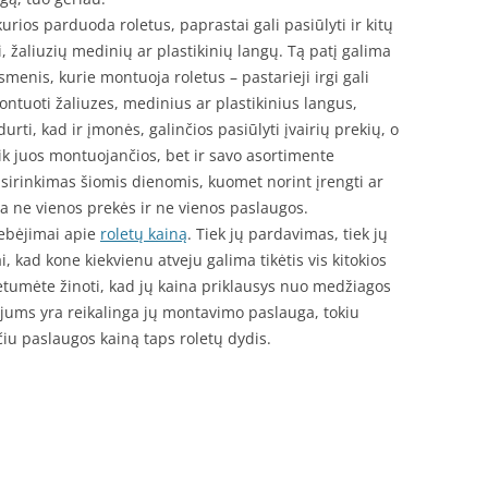
kurios parduoda roletus, paprastai gali pasiūlyti ir kitų
 žaliuzių medinių ar plastikinių langų. Tą patį galima
menis, kurie montuoja roletus – pastarieji irgi gali
montuoti žaliuzes, medinius ar plastikinius langus,
idurti, kad ir įmonės, galinčios pasiūlyti įvairių prekių, o
 tik juos montuojančios, bet ir savo asortimente
asirinkimas šiomis dienomis, kuomet norint įrengti ar
ia ne vienos prekės ir ne vienos paslaugos.
tebėjimai apie
roletų kainą
. Tiek jų pardavimas, tiek jų
, kad kone kiekvienu atveju galima tikėtis vis kitokios
urėtumėte žinoti, kad jų kaina priklausys nuo medžiagos
 jums yra reikalinga jų montavimo paslauga, tokiu
čiu paslaugos kainą taps roletų dydis.