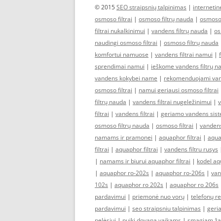
© 2015
SEO straipsnių talpinimas
|
interneti
osmoso filtrai
|
osmoso filtrų nauda
|
osmoso 
filtrai nukalkinimui
|
vandens filtrų nauda
|
os
naudingi osmoso filtrai
|
osmoso filtrų nauda
komfortui namuose
|
vandens filtrai namui
|
sprendimai namui
|
ieškome vandens filtrų n
vandens kokybei name
|
rekomenduojami vand
osmoso filtrai
|
namui geriausi osmoso filtrai
filtrų nauda
|
vandens filtrai nugeležinimui
|
v
filtrai
|
vandens filtrai
|
geriamo vandens sis
osmoso filtrų nauda
|
osmoso filtrai
|
vandens
namams ir pramonei
|
aquaphor filtrai
|
aquap
filtrai
|
aquaphor filtrai
|
vandens filtru rusys
|
namams ir biurui aquaphor filtrai
|
kodel aqu
|
aquaphor ro-202s
|
aquaphor ro-206s
|
van
102s
|
aquaphor ro 202s
|
aquaphor ro 206s
pardavimui
|
priemonė nuo vorų
|
telefonų r
pardavimui
|
seo straipsniu talpinimas
|
geria
pelėsiui
|
puiki dovana vaikams
|
smagiam ža