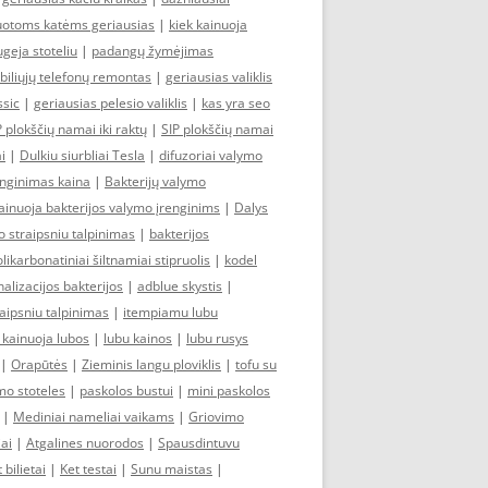
zuotoms katėms geriausias
|
kiek kainuoja
ugeja stoteliu
|
padangų žymėjimas
iliųjų telefonų remontas
|
geriausias valiklis
ssic
|
geriausias pelesio valiklis
|
kas yra seo
P plokščių namai iki raktų
|
SIP plokščių namai
i
|
Dulkiu siurbliai Tesla
|
difuzoriai valymo
enginimas kaina
|
Bakterijų valymo
ainuoja bakterijos valymo įrenginims
|
Dalys
o straipsniu talpinimas
|
bakterijos
likarbonatiniai šiltnamiai stipruolis
|
kodel
alizacijos bakterijos
|
adblue skystis
|
aipsniu talpinimas
|
itempiamu lubu
 kainuoja lubos
|
lubu kainos
|
lubu rusys
|
Orapūtės
|
Zieminis langu ploviklis
|
tofu su
mo stoteles
|
paskolos bustui
|
mini paskolos
|
Mediniai nameliai vaikams
|
Griovimo
iai
|
Atgalines nuorodos
|
Spausdintuvu
 bilietai
|
Ket testai
|
Sunu maistas
|