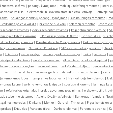
ilizuotoms katėms
|
padangų žymėjimas
|
mobiliųjų telefonų remontas
|
sterili
as vonios valiklis
|
elektromobiliu ikrovimo stoteliu pletra lietuvoje
|
lietuvoje da
liams
|
naudingas žieminių padangų žymėjimas
|
kuo naudingas remontas
|
mob
i veikiantis pelėsio valiklis
|
priemonė nuo vorų
|
telefonų remontas
|
josera cla
nis seo optimizavimas
|
vidinis seo optimizavimas
|
kaip optimizuoti svetaine
|
SI
kainuoja aikštelės vaikams
|
SIP plokščių namai iki 80m2
|
Geriausi dulkių siurblia
 darzelis Vilniuje kainos
|
Privatus darzelis Vilniuje kainos
|
Bakterijos valymo įr
kterijos nuotekoms
|
Namai iš SIP plokščių
|
SIP sodo nameliai gyvenimui
|
Kiek k
ng
|
kriaukles
|
seo apzvalga
|
namu apyvokos reikmenys
|
buitis
|
vaikams
|
se
 straipsniu talpinimas
|
nuo kada ziemines
|
siltnamiai stipruolis atsiliepimai
|
po
io langu skyscio savybes
|
vaiku zaidimui
|
bioloģiskie risinājumi
|
geriausios kan
a
|
pasirinkimas vilniuje
|
ieskome geriausio darzelio
|
privatus darzelis
|
seo str
oja itempiamos lubos
|
itempiamos lubos kaina
|
kiek kainuoja itempiamos
|
kiek
remontas kaune
|
turbinu remontas klaipeda
|
straipsniai katems
|
laiminga kate
ktu
|
tofu kraikas originalus
|
prekiu gyvunams grazinimas
|
elektromobiliu krovi
izdo stebėjimo sistemos
|
Atliekų išvežimas Vilniuje
|
Bankrotas
|
Vandens filtrai
tgalines nuorodos
|
Klinkeris
|
Monier
|
Gerard
|
Trinkeles
|
Pigus kondicionier
u prekes
|
Kriaukles
|
Vandens filtrai
|
Darbo skelbimai
|
Personalo atranka
|
Ket