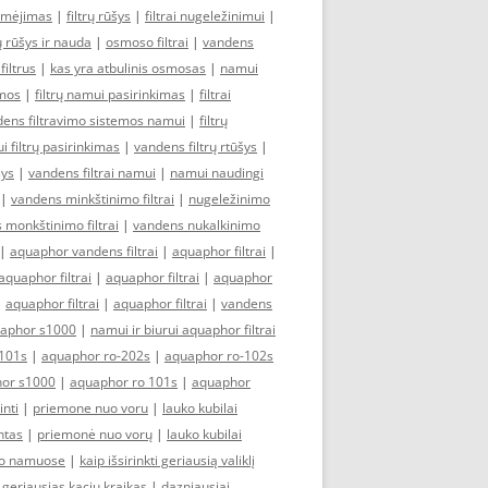
ymėjimas
|
filtrų rūšys
|
filtrai nugeležinimui
|
rų rūšys ir nauda
|
osmoso filtrai
|
vandens
iltrus
|
kas yra atbulinis osmosas
|
namui
emos
|
filtrų namui pasirinkimas
|
filtrai
ens filtravimo sistemos namui
|
filtrų
 filtrų pasirinkimas
|
vandens filtrų rtūšys
|
šys
|
vandens filtrai namui
|
namui naudingi
|
vandens minkštinimo filtrai
|
nugeležinimo
 monkštinimo filtrai
|
vandens nukalkinimo
|
aquaphor vandens filtrai
|
aquaphor filtrai
|
aquaphor filtrai
|
aquaphor filtrai
|
aquaphor
|
aquaphor filtrai
|
aquaphor filtrai
|
vandens
aphor s1000
|
namui ir biurui aquaphor filtrai
101s
|
aquaphor ro-202s
|
aquaphor ro-102s
or s1000
|
aquaphor ro 101s
|
aquaphor
inti
|
priemone nuo voru
|
lauko kubilai
ntas
|
priemonė nuo vorų
|
lauko kubilai
imo namuose
|
kaip išsirinkti geriausią valiklį
|
geriausias kaciu kraikas
|
dazniausiai