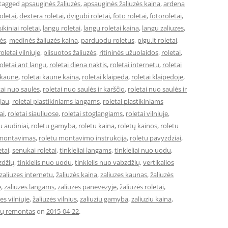
tagged
apsauginės žaliuzės
,
apsauginės žaliuzės kaina
,
ardena
oletai
,
dextera roletai
,
dvigubi roletai
,
foto roletai
,
fotoroletai
,
sikiniai roletai
,
langu roletai
,
langu roletai kaina
,
langu zaliuzes
,
ės
,
medinės žaliuzės kaina
,
parduodu roletus
,
pigu.lt roletai
,
oletai vilniuje
,
plisuotos žaliuzės
,
ritininės užuolaidos
,
roletai
,
oletai ant langu
,
roletai diena naktis
,
roletai internetu
,
roletai
 kaune
,
roletai kaune kaina
,
roletai klaipeda
,
roletai klaipedoje
,
tai nuo saulės
,
roletai nuo saulės ir karščio
,
roletai nuo saulės ir
giau
,
roletai plastikiniams langams
,
roletai plastikiniams
ai
,
roletai siauliuose
,
roletai stoglangiams
,
roletai vilniuje
,
u audiniai
,
roletu gamyba
,
roletu kaina
,
roletų kainos
,
roletu
 montavimas
,
roletu montavimo instrukcija
,
roletu pavyzdziai
,
etai
,
senukai roletai
,
tinkleliai langams
,
tinkleliai nuo uodu
,
zdžių
,
tinklelis nuo uodu
,
tinklelis nuo vabzdžių
,
vertikalios
zaliuzes internetu
,
žaliuzės kaina
,
zaliuzes kaunas
,
žaliuzės
e
,
zaliuzes langams
,
zaliuzes panevezyje
,
žaliuzės roletai
,
es vilniuje
,
žaliuzės vilnius
,
zaliuziu gamyba
,
zaliuziu kaina
,
zių remontas
on
2015-04-22
.