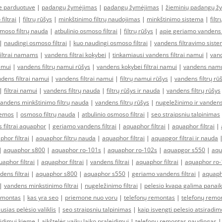
ne parduotuve
|
padangų žymėjimas
|
padangų žymėjimas
|
žieminių padangų ž
filtrai
|
filtrų rūšys
|
minkštinimo filtrų naudojimas
|
minkštinimo sistema
|
filt
moso filtrų nauda
|
atbulinio osmoso filtrai
|
filtrų rūšys
|
apie geriamo vandens f
|
naudingi osmoso filtrai
|
kuo naudingi osmoso filtrai
|
vandens filtravimo sist
filtrai namams
|
vandens filtrai kokybei
|
tinkamiausi vandens filtrai namui
|
vand
amui
|
vandens filtrų namui rūšys
|
vandens kokybei filtrai namui
|
vandens namui
ens filtrai namui
|
vandens filtrai namui
|
filtrų namui rūšys
|
vandens filtrų rū
|
filtrai namui
|
vandens filtrų nauda
|
filtrų rūšys ir nauda
|
vandens filtrų rūšys
andens minkštinimo filtrų nauda
|
vandens filtrų rūšys
|
nugeležinimo ir vandens
temos
|
osmoso filtrų nauda
|
atbulinio osmoso filtrai
|
seo straipsniu talpinimas
 filtrai aquaphor
|
geriamo vandens filtrai
|
aquaphor filtrai
|
aquaphor filtrai
|
hor filtrai
|
aquaphor filtrų nauda
|
aquaphor filtrai
|
aquapgor filtrai ir nauda
|
aquaphor s800
|
aquaphor ro-101s
|
aquaphor ro-102s
|
aquapgor s550
|
aqu
aphor filtrai
|
aquaphor filtrai
|
vandens filtrai
|
aquaphor filtrai
|
aquaphor ro-
dens filtrai
|
aquaphor s800
|
aquaphor s550
|
geriamo vandens filtrai
|
aquaph
|
vandens minkstinimo filtrai
|
nugeležinimo filtrai
|
pelesio kvapa galima panaik
emontas
|
kas yra seo
|
priemone nuo voru
|
telefonų remontas
|
telefonų remo
usias pelėsio valiklis
|
seo straipsniu talpinimas
|
kaip isvengti pelesio atsirad
idimui kieme
|
aikštelės vaikų laiko praleidimui
|
telefonų remontas naudingas