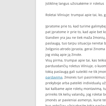
Įstiklinę langus užsisakėme ir roletus
Roletai Vilniuje: trumpai apie tai, ko,
Įpratome prie to, kad turime galimybę
pat įpratome ir prie to, kad apie bet k
šiandien yra jau ne tiek maža žmonių, k
paslaugą, tuo tarpu situacija neretai b
žvilgsnio atrodo įprasta, gerai žinoma p
jog viską apie ją žinote.
Visų pirma, trumpai apie tai, kas tei
parduodančių roletus Vilniuje, o kuom
tokią paslaugą gali suteikti ne tik įm
pardavimą
, žmonės turi pasirinkimus: 
prekyboje arba pateikti individualų užs
kai kalbame apie roletų montavimą, tu
prireiks tik kelių valandų, jog roletai
įmonės ar pavieniai asmenys, kurie tei
kuo anksčiau užsisakysite tokią paslau