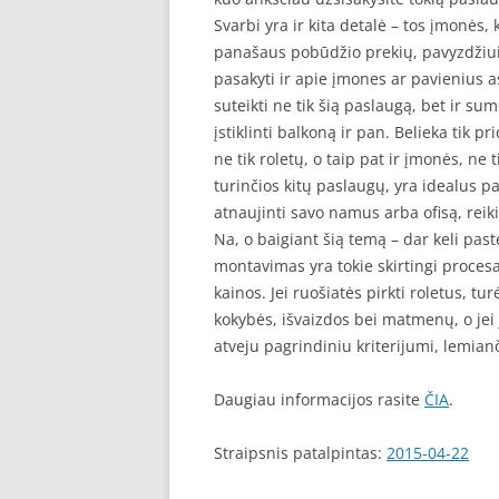
Svarbi yra ir kita detalė – tos įmonės, 
panašaus pobūdžio prekių, pavyzdžiui,
pasakyti ir apie įmones ar pavienius as
suteikti ne tik šią paslaugą, bet ir su
įstiklinti balkoną ir pan. Belieka tik pr
ne tik roletų, o taip pat ir įmonės, ne
turinčios kitų paslaugų, yra idealus p
atnaujinti savo namus arba ofisą, reik
Na, o baigiant šią temą – dar keli pas
montavimas yra tokie skirtingi procesai
kainos. Jei ruošiatės pirkti roletus, t
kokybės, išvaizdos bei matmenų, o jei
atveju pagrindiniu kriterijumi, lemian
Daugiau informacijos rasite
ČIA
.
Straipsnis patalpintas:
2015-04-22