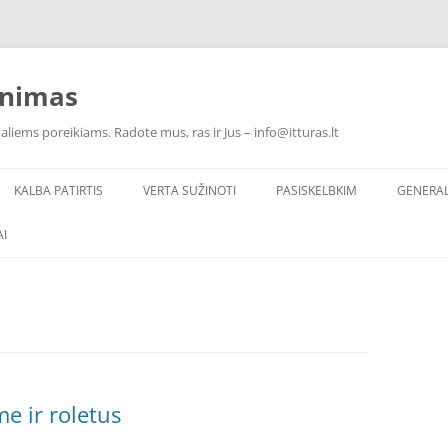
inimas
ualiems poreikiams. Radote mus, ras ir Jus – info@itturas.lt
KALBA PATIRTIS
VERTA SUŽINOTI
PASISKELBKIM
GENERA
I
me ir roletus