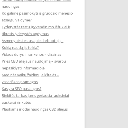
naudingas
Ko galime pasimokyti iš gruodžio mėnesio
atsargų valdyme?
Lyderystės testų įgyvendinimo iššūkiai ir
tikrasis lyderystės ugdymas
Asmenybės testas apie darbuotoją –
Kokią naudą jis teikia?
Vidaus durys ir rankenos – dizainas
Prieš CBD aliejaus naudojimą – svarbu
nepasiklysti informacijoje
Medinės vaikų žaidimų aikštelės –
vasariškos pramogos
Kas yra SEO paslaugos?
Rinkitės tai kas Jums geriausia- auksiniai
auskarai rinkutės
Plaukams ir odai naudingas CBD aliejus