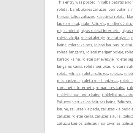
This entry was posted in
Kalba patirtis
and 
roletai
,
bambukines zaliuzes
,
bambukiniai r
horizontalios žaliuzės
,
kasetiniai roletai
,
kla
lauko roletai
,
lauko žaliuzės
,
medinės žaliuz
pigus roletai
,
pigus roletai internetu
,
pigus r
roletai akcija
,
roletai alytuje
,
roletai alytus
,
r
kaina
,
roletai kainos
,
roletai kaunas
,
roletai
roletai langams
,
roletai marijampoleje
,
role
karščio kaina
,
roletai panevezyje
,
roletai pi
langams kaina
,
roletai senukai
,
roletai siauli
roletai vilnius
,
roletai zaliuzes
,
roletas
,
rolet
mechanizmai
,
roletu mechanizmas
,
roletu
romanetes internetu
,
romanetes kaina
,
rul
tinkleliai nuo uodų kaina
,
tinkleliai nuo vab
žaliuzės
,
vertikalios žaliuzės kaina
,
žaliuzės
,
kaune
,
zaliuzes klaipeda
,
zaliuzes klaipedoj
zaliuzes roletai kaina
,
zaliuzes siauliai
,
zaliuz
zaliuziu kainos
,
zaliuziu montavimas
,
žaliu