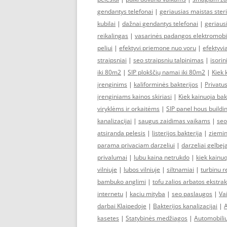
gendantys telefonai
|
geriausias maistas ster
kubilai
|
dažnai gendantys telefonai
|
geriausi
reikalingas
|
vasarinės padangos elektromobi
peliui
|
efektyvi priemone nuo voru
|
efektyvia
straipsniai
|
seo straipsniu talpinimas
|
isori
iki 80m2
|
SIP plokščių namai iki 80m2
|
Kiek 
įrenginims
|
kaliforminės bakterijos
|
Privatus
įrenginiams kainos skiriasi
|
Kiek kainuoja ba
viryklėms ir orkaitėms
|
SIP panel hous buildi
kanalizacijai
|
saugus zaidimas vaikams
|
seo
atsiranda pelesis
|
listerijos bakterija
|
ziemin
parama privaciam darzeliui
|
darzeliai gelbej
privalumai
|
lubu kaina netrukdo
|
kiek kainu
vilniuje
|
lubos vilniuje
|
siltnamiai
|
turbinu 
bambuko anglimi
|
tofu zalios arbatos ekstra
internetu
|
kaciu mityba
|
seo paslaugos
|
Va
darbai Klaipedoje
|
Bakterijos kanalizacijai
|
A
kasetes
|
Statybinės medžiagos
|
Automobili