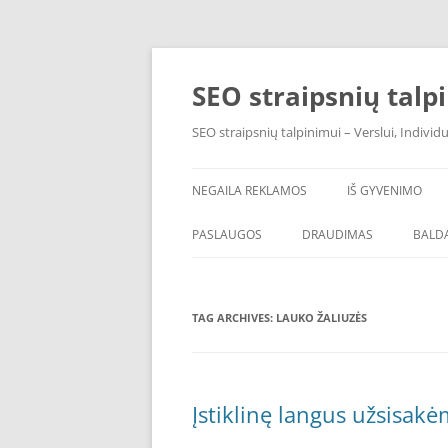
Skip
to
content
SEO straipsnių talp
SEO straipsnių talpinimui – Verslui, Individ
NEGAILA REKLAMOS
IŠ GYVENIMO
PASLAUGOS
DRAUDIMAS
BALDA
TAG ARCHIVES:
LAUKO ŽALIUZĖS
Įstiklinę langus užsisakė