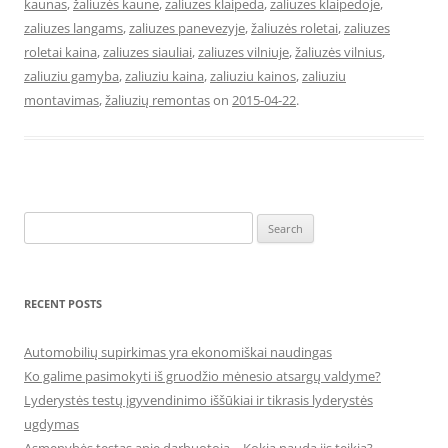
kaunas
,
žaliuzės kaune
,
zaliuzes klaipeda
,
zaliuzes klaipedoje
,
zaliuzes langams
,
zaliuzes panevezyje
,
žaliuzės roletai
,
zaliuzes
roletai kaina
,
zaliuzes siauliai
,
zaliuzes vilniuje
,
žaliuzės vilnius
,
zaliuziu gamyba
,
zaliuziu kaina
,
zaliuziu kainos
,
zaliuziu
montavimas
,
žaliuzių remontas
on
2015-04-22
.
Search
for:
RECENT POSTS
Automobilių supirkimas yra ekonomiškai naudingas
Ko galime pasimokyti iš gruodžio mėnesio atsargų valdyme?
Lyderystės testų įgyvendinimo iššūkiai ir tikrasis lyderystės
ugdymas