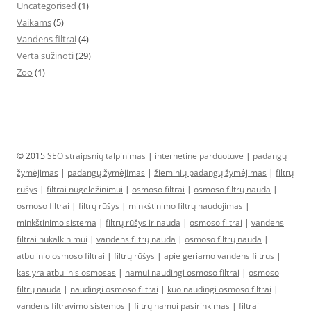
Uncategorised
(1)
Vaikams
(5)
Vandens filtrai
(4)
Verta sužinoti
(29)
Zoo
(1)
© 2015
SEO straipsnių talpinimas
|
internetine parduotuve
|
padangų
žymėjimas
|
padangų žymėjimas
|
žieminių padangų žymėjimas
|
filtrų
rūšys
|
filtrai nugeležinimui
|
osmoso filtrai
|
osmoso filtrų nauda
|
osmoso filtrai
|
filtrų rūšys
|
minkštinimo filtrų naudojimas
|
minkštinimo sistema
|
filtrų rūšys ir nauda
|
osmoso filtrai
|
vandens
filtrai nukalkinimui
|
vandens filtrų nauda
|
osmoso filtrų nauda
|
atbulinio osmoso filtrai
|
filtrų rūšys
|
apie geriamo vandens filtrus
|
kas yra atbulinis osmosas
|
namui naudingi osmoso filtrai
|
osmoso
filtrų nauda
|
naudingi osmoso filtrai
|
kuo naudingi osmoso filtrai
|
vandens filtravimo sistemos
|
filtrų namui pasirinkimas
|
filtrai