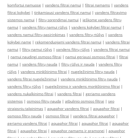
komfortui namuose
|
vandens filtrai namui
|
filtrai namams
|
vandens
filtrai kokybei
|
tinkamiausi vandens filtrai namui
|
vandens filtravimo
sistemos namui
|
filtrų sprendimai namui
|
ieškome vandens filtrų
namui
|
vandens filtrų namui rūšys
|
vandens kokybei filtrai namui
|
vandens namui filtrų pasirinkimas
|
vandens filtrų rtūšys
|
vandens
kokybei name
|
rekomenduojami vandens filtrai namui
|
vandens filtrai
namui
|
filtrų namui rūšys
|
vandens filtrų rūšys
|
vandens filtrai namui
|
namui naudingi osmoso filtrai
|
namui geriausi osmoso filtrai
|
filtrai
namui
|
vandens filtrų nauda
|
filtrų rūšys ir nauda
|
vandens filtrų
rūšys
|
vandens minkštinimo filtrai
|
nugeležinimo filtrų nauda
|
vandens filtrai nugeležinimui
|
vandens minkštinimo filtrų nauda
|
vandens filtrų rūšys
|
nugeležinimo ir vandens monkštinimo filtrai
|
vandens nukalkinimo filtrai
|
vandens filtrai
|
geriamo vandens
sistemos
|
osmoso filtrų nauda
|
atbulinio osmoso filtrai
|
seo
straipsniu talpinimas
|
aquaphor vandens filtrai
|
aquaphor filtrai
|
osmoso filtrų nauda
|
osmoso filtrai
|
vandens filtrai aquaphor
|
geriamo vandens filtrai
|
aquaphor filtrai
|
aquaphor filtrai
|
aquaphor
filtrai
|
aquaphor filtrai
|
aquaphor namams ir pramonei
|
aquaphor