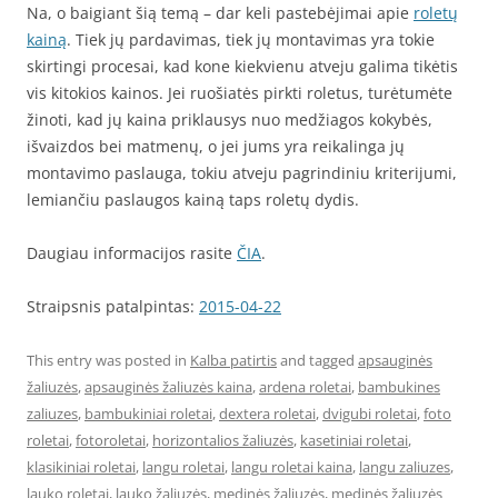
Na, o baigiant šią temą – dar keli pastebėjimai apie
roletų
kainą
. Tiek jų pardavimas, tiek jų montavimas yra tokie
skirtingi procesai, kad kone kiekvienu atveju galima tikėtis
vis kitokios kainos. Jei ruošiatės pirkti roletus, turėtumėte
žinoti, kad jų kaina priklausys nuo medžiagos kokybės,
išvaizdos bei matmenų, o jei jums yra reikalinga jų
montavimo paslauga, tokiu atveju pagrindiniu kriterijumi,
lemiančiu paslaugos kainą taps roletų dydis.
Daugiau informacijos rasite
ČIA
.
Straipsnis patalpintas:
2015-04-22
This entry was posted in
Kalba patirtis
and tagged
apsauginės
žaliuzės
,
apsauginės žaliuzės kaina
,
ardena roletai
,
bambukines
zaliuzes
,
bambukiniai roletai
,
dextera roletai
,
dvigubi roletai
,
foto
roletai
,
fotoroletai
,
horizontalios žaliuzės
,
kasetiniai roletai
,
klasikiniai roletai
,
langu roletai
,
langu roletai kaina
,
langu zaliuzes
,
lauko roletai
,
lauko žaliuzės
,
medinės žaliuzės
,
medinės žaliuzės