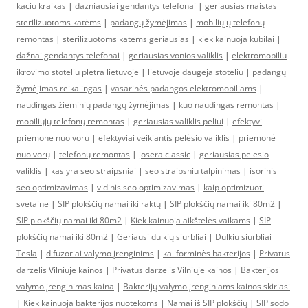
kaciu kraikas
|
dazniausiai gendantys telefonai
|
geriausias maistas
sterilizuotoms katėms
|
padangų žymėjimas
|
mobiliųjų telefonų
remontas
|
sterilizuotoms katėms geriausias
|
kiek kainuoja kubilai
|
dažnai gendantys telefonai
|
geriausias vonios valiklis
|
elektromobiliu
ikrovimo stoteliu pletra lietuvoje
|
lietuvoje daugeja stoteliu
|
padangų
žymėjimas reikalingas
|
vasarinės padangos elektromobiliams
|
naudingas žieminių padangų žymėjimas
|
kuo naudingas remontas
|
mobiliųjų telefonų remontas
|
geriausias valiklis peliui
|
efektyvi
priemone nuo voru
|
efektyviai veikiantis pelėsio valiklis
|
priemonė
nuo vorų
|
telefonų remontas
|
josera classic
|
geriausias pelesio
valiklis
|
kas yra seo straipsniai
|
seo straipsniu talpinimas
|
isorinis
seo optimizavimas
|
vidinis seo optimizavimas
|
kaip optimizuoti
svetaine
|
SIP plokščių namai iki raktų
|
SIP plokščių namai iki 80m2
|
SIP plokščių namai iki 80m2
|
Kiek kainuoja aikštelės vaikams
|
SIP
plokščių namai iki 80m2
|
Geriausi dulkių siurbliai
|
Dulkiu siurbliai
Tesla
|
difuzoriai valymo įrenginims
|
kaliforminės bakterijos
|
Privatus
darzelis Vilniuje kainos
|
Privatus darzelis Vilniuje kainos
|
Bakterijos
valymo įrenginimas kaina
|
Bakterijų valymo įrenginiams kainos skiriasi
|
Kiek kainuoja bakterijos nuotekoms
|
Namai iš SIP plokščių
|
SIP sodo