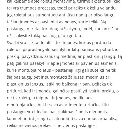
kai kalbame apie roletų montavimą, turime akcentuoti, kad
tai yra trumpas procesas, todėl prireiks tik kelių valandų,
jog roletai bus sumontuoti ant jūsų namų ar ofiso langų,
tačiau įmonės ar pavieniai asmenys, kurie teikia šią
paslaugą, neretai turi daug užsakymų, todėl, kuo anksčiau
užsisakysite tokią paslaugą, tuo geriau.
Svarbi yra ir kita detalė – tos įmonės, kurios parduoda
roletus, paprastai gali pasiūlyti ir kitų panašaus pobūdžio
prekių, pavyzdžiui, žaliuzių medinių ar plastikinių langų. Tą
patį galima pasakyti ir apie įmones ar pavienius asmenis,
kurie montuoja roletus – pastarieji irgi gali suteikti ne tik
šią paslaugą, bet ir sumontuoti žaliuzes, medinius ar
plastikinius langus, įstiklinti balkoną ir pan. Belieka tik
pridurti, kad ir įmonės, galinčios pasiūlyti įvairių prekių, o
ne tik roletų, o taip pat ir įmonės, ne tik juos
montuojančios, bet ir savo asortimente turinčios kitų
paslaugų, yra idealus pasirinkimas šiomis dienomis,
kuomet norint įrengti ar atnaujinti savo namus arba ofisą,
reikia ne vienos prekės ir ne vienos paslaugos.