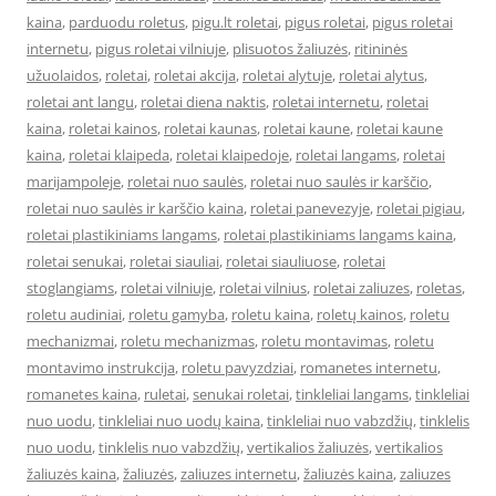
kaina
,
parduodu roletus
,
pigu.lt roletai
,
pigus roletai
,
pigus roletai
internetu
,
pigus roletai vilniuje
,
plisuotos žaliuzės
,
ritininės
užuolaidos
,
roletai
,
roletai akcija
,
roletai alytuje
,
roletai alytus
,
roletai ant langu
,
roletai diena naktis
,
roletai internetu
,
roletai
kaina
,
roletai kainos
,
roletai kaunas
,
roletai kaune
,
roletai kaune
kaina
,
roletai klaipeda
,
roletai klaipedoje
,
roletai langams
,
roletai
marijampoleje
,
roletai nuo saulės
,
roletai nuo saulės ir karščio
,
roletai nuo saulės ir karščio kaina
,
roletai panevezyje
,
roletai pigiau
,
roletai plastikiniams langams
,
roletai plastikiniams langams kaina
,
roletai senukai
,
roletai siauliai
,
roletai siauliuose
,
roletai
stoglangiams
,
roletai vilniuje
,
roletai vilnius
,
roletai zaliuzes
,
roletas
,
roletu audiniai
,
roletu gamyba
,
roletu kaina
,
roletų kainos
,
roletu
mechanizmai
,
roletu mechanizmas
,
roletu montavimas
,
roletu
montavimo instrukcija
,
roletu pavyzdziai
,
romanetes internetu
,
romanetes kaina
,
ruletai
,
senukai roletai
,
tinkleliai langams
,
tinkleliai
nuo uodu
,
tinkleliai nuo uodų kaina
,
tinkleliai nuo vabzdžių
,
tinklelis
nuo uodu
,
tinklelis nuo vabzdžių
,
vertikalios žaliuzės
,
vertikalios
žaliuzės kaina
,
žaliuzės
,
zaliuzes internetu
,
žaliuzės kaina
,
zaliuzes