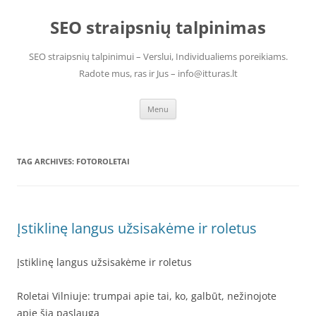
Skip
to
SEO straipsnių talpinimas
content
SEO straipsnių talpinimui – Verslui, Individualiems poreikiams.
Radote mus, ras ir Jus – info@itturas.lt
Menu
TAG ARCHIVES:
FOTOROLETAI
Įstiklinę langus užsisakėme ir roletus
Įstiklinę langus užsisakėme ir roletus
Roletai Vilniuje: trumpai apie tai, ko, galbūt, nežinojote
apie šią paslaugą