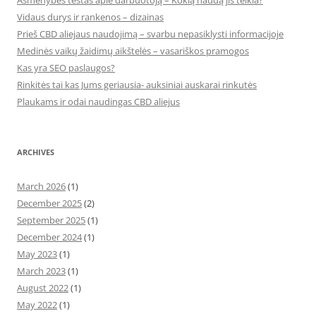
Asmenybės testas apie darbuotoją – Kokią naudą jis teikia?
Vidaus durys ir rankenos – dizainas
Prieš CBD aliejaus naudojimą – svarbu nepasiklysti informacijoje
Medinės vaikų žaidimų aikštelės – vasariškos pramogos
Kas yra SEO paslaugos?
Rinkitės tai kas Jums geriausia- auksiniai auskarai rinkutės
Plaukams ir odai naudingas CBD aliejus
ARCHIVES
March 2026
(1)
December 2025
(2)
September 2025
(1)
December 2024
(1)
May 2023
(1)
March 2023
(1)
August 2022
(1)
May 2022
(1)