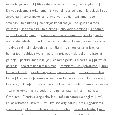
nameliai gyvenimui
|
Kiek kainuoja bakterijos valymo įrenginims
|
Dalys viryklėms ir orkaitėms
|
SIP panel hous building
|
kriaukles
|
seo
apzvalga
|
namu apyvokos reikmenys
|
buitis
|
vaikams
|
seo
straipsniu talpinimas
|
bakterijos kanalizacijai
|
saugus zaidimas
vaikams
|
seo straipsniu talpinimas
|
nuo kada ziemines
|
siltnamiai
stipruolis atsiliepimai
|
polikarbonatiniai šiltnamiai stipruolis
|
kodel
atsiranda pelesis
|
listerijos bakterija
|
zieminio langu skyscio savybes
|
vaiku zaidimui
|
bioloģiskie risinājumi
|
geriausios kanalizacijos
bakterijos
|
adblue skystis
|
parama privaciam darzeliui
|
darzeliai
gelbeja
|
pasirinkimas vilniuje
|
ieskome geriausio darzelio
|
privatus
darzelis
|
seo straipsniu talpinimas
|
itempiamu lubu privalumai
|
lubu
kaina netrukdo
|
kiek kainuoja itempiamos lubos
|
itempiamos lubos
kaina
|
kiek kainuoja itempiamos
|
kiek kainuoja lubos
|
lubu kainos
|
lubu rusys vilniuje
|
lubos vilniuje
|
siltnamiai
|
turbinu remontas kaune
|
turbinu remontas klaipeda
|
straipsniai katems
|
laiminga kate
|
Orapūtės
|
Zieminis langu ploviklis
|
tofu su bambuko anglimi
|
tofu
zalios arbatos ekstraktu
|
tofu kraikas originalus
|
prekiu gyvunams
grazinimas
|
elektromobiliu krovimo stoteles
|
paskolos bustui
|
mini