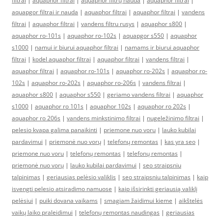
filtrai
|
aquaphor filtrai
|
aquaphor filtrų nauda
|
aquaphor filtrai
|
aquapgor filtrai ir nauda
|
aquaphor filtrai
|
aquaphor filtrai
|
vandens
filtrai
|
aquaphor filtrai
|
vandens filtru rusys
|
aquaphor s800
|
aquaphor ro-101s
|
aquaphor ro-102s
|
aquapgor s550
|
aquaphor
s1000
|
namui ir biurui aquaphor filtrai
|
namams ir biurui aquaphor
filtrai
|
kodel aquaphor filtrai
|
aquaphor filtrai
|
vandens filtrai
|
aquaphor filtrai
|
aquaphor ro-101s
|
aquaphor ro-202s
|
aquaphor ro-
102s
|
aquaphor ro-202s
|
aquaphor ro-206s
|
vandens filtrai
|
aquaphor s800
|
aquaphor s550
|
geriamo vandens filtrai
|
aquaphor
s1000
|
aquaphor ro 101s
|
aquaphor 102s
|
aquaphor ro 202s
|
aquaphor ro 206s
|
vandens minkstinimo filtrai
|
nugeležinimo filtrai
|
pelesio kvapa galima panaikinti
|
priemone nuo voru
|
lauko kubilai
pardavimui
|
priemonė nuo vorų
|
telefonų remontas
|
kas yra seo
|
priemone nuo voru
|
telefonų remontas
|
telefonų remontas
|
priemonė nuo vorų
|
lauko kubilai pardavimui
|
seo straipsniu
talpinimas
|
geriausias pelėsio valiklis
|
seo straipsniu talpinimas
|
kaip
isvengti pelesio atsiradimo namuose
|
kaip išsirinkti geriausią valiklį
pelėsiui
|
puiki dovana vaikams
|
smagiam žaidimui kieme
|
aikštelės
vaikų laiko praleidimui
|
telefonų remontas naudingas
|
geriausias