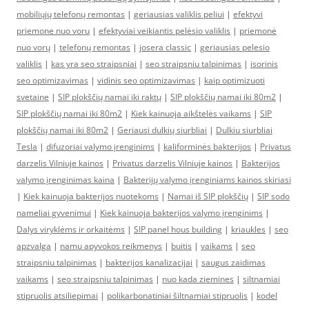
mobiliųjų telefonų remontas
|
geriausias valiklis peliui
|
efektyvi
priemone nuo voru
|
efektyviai veikiantis pelėsio valiklis
|
priemonė
nuo vorų
|
telefonų remontas
|
josera classic
|
geriausias pelesio
valiklis
|
kas yra seo straipsniai
|
seo straipsniu talpinimas
|
isorinis
seo optimizavimas
|
vidinis seo optimizavimas
|
kaip optimizuoti
svetaine
|
SIP plokščių namai iki raktų
|
SIP plokščių namai iki 80m2
|
SIP plokščių namai iki 80m2
|
Kiek kainuoja aikštelės vaikams
|
SIP
plokščių namai iki 80m2
|
Geriausi dulkių siurbliai
|
Dulkiu siurbliai
Tesla
|
difuzoriai valymo įrenginims
|
kaliforminės bakterijos
|
Privatus
darzelis Vilniuje kainos
|
Privatus darzelis Vilniuje kainos
|
Bakterijos
valymo įrenginimas kaina
|
Bakterijų valymo įrenginiams kainos skiriasi
|
Kiek kainuoja bakterijos nuotekoms
|
Namai iš SIP plokščių
|
SIP sodo
nameliai gyvenimui
|
Kiek kainuoja bakterijos valymo įrenginims
|
Dalys viryklėms ir orkaitėms
|
SIP panel hous building
|
kriaukles
|
seo
apzvalga
|
namu apyvokos reikmenys
|
buitis
|
vaikams
|
seo
straipsniu talpinimas
|
bakterijos kanalizacijai
|
saugus zaidimas
vaikams
|
seo straipsniu talpinimas
|
nuo kada ziemines
|
siltnamiai
stipruolis atsiliepimai
|
polikarbonatiniai šiltnamiai stipruolis
|
kodel