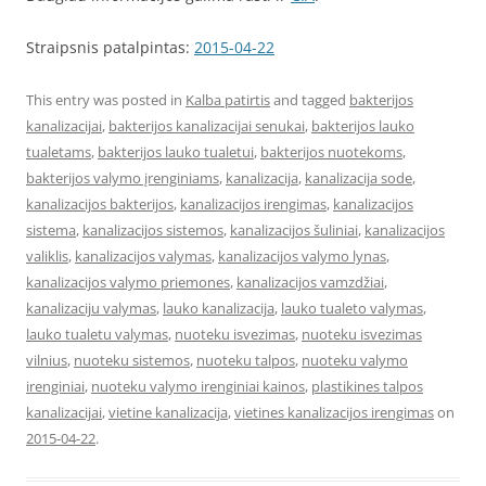
Straipsnis patalpintas:
2015-04-22
This entry was posted in
Kalba patirtis
and tagged
bakterijos
kanalizacijai
,
bakterijos kanalizacijai senukai
,
bakterijos lauko
tualetams
,
bakterijos lauko tualetui
,
bakterijos nuotekoms
,
bakterijos valymo įrenginiams
,
kanalizacija
,
kanalizacija sode
,
kanalizacijos bakterijos
,
kanalizacijos irengimas
,
kanalizacijos
sistema
,
kanalizacijos sistemos
,
kanalizacijos šuliniai
,
kanalizacijos
valiklis
,
kanalizacijos valymas
,
kanalizacijos valymo lynas
,
kanalizacijos valymo priemones
,
kanalizacijos vamzdžiai
,
kanalizaciju valymas
,
lauko kanalizacija
,
lauko tualeto valymas
,
lauko tualetu valymas
,
nuoteku isvezimas
,
nuoteku isvezimas
vilnius
,
nuoteku sistemos
,
nuoteku talpos
,
nuoteku valymo
irenginiai
,
nuoteku valymo irenginiai kainos
,
plastikines talpos
kanalizacijai
,
vietine kanalizacija
,
vietines kanalizacijos irengimas
on
2015-04-22
.