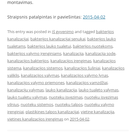
montavimas.
Straipsnis patalpintas ir paviešintas:
2015-04-02
This entry was posted in
Iš gyvenimo
and tagged
bakterijos
kanalizacijai
,
bakterijos kanalizacijai senukai
,
bakterijos lauko
tualetams
,
bakterijos lauko tualetui
,
bakterijos nuotekoms
,
bakterijos valymo įrenginiams
,
kanalizacija
,
kanalizacija sode
,
kanalizacijos bakterijos
,
kanalizacijos irengimas
,
kanalizacijos
sistema
,
kanalizacijos sistemos
,
kanalizacijos šuliniai
,
kanalizacijos
valiklis
,
kanalizacijos valymas
,
kanalizacijos valymo lynas
,
kanalizacijos valymo priemones
,
kanalizacijos vamzdžiai
,
kanalizaciju valymas
,
lauko kanalizacija
,
lauko tualeto valymas
,
lauko tualetu valymas
,
nuoteku isvezimas
,
nuoteku isvezimas
vilnius
,
nuoteku sistemos
,
nuoteku talpos
,
nuoteku valymo
irenginiai
,
plastikines talpos kanalizacijai
,
vietine kanalizacija
,
vietines kanalizacijos irengimas
on
2015-04-02
.