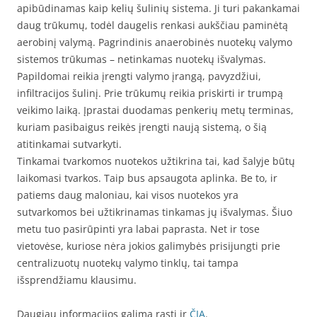
apibūdinamas kaip kelių šulinių sistema. Ji turi pakankamai
daug trūkumų, todėl daugelis renkasi aukščiau paminėtą
aerobinį valymą. Pagrindinis anaerobinės nuotekų valymo
sistemos trūkumas – netinkamas nuotekų išvalymas.
Papildomai reikia įrengti valymo įrangą, pavyzdžiui,
infiltracijos šulinį. Prie trūkumų reikia priskirti ir trumpą
veikimo laiką. Įprastai duodamas penkerių metų terminas,
kuriam pasibaigus reikės įrengti naują sistemą, o šią
atitinkamai sutvarkyti.
Tinkamai tvarkomos nuotekos užtikrina tai, kad šalyje būtų
laikomasi tvarkos. Taip bus apsaugota aplinka. Be to, ir
patiems daug maloniau, kai visos nuotekos yra
sutvarkomos bei užtikrinamas tinkamas jų išvalymas. Šiuo
metu tuo pasirūpinti yra labai paprasta. Net ir tose
vietovėse, kuriose nėra jokios galimybės prisijungti prie
centralizuotų nuotekų valymo tinklų, tai tampa
išsprendžiamu klausimu.
Daugiau informacijos galima rasti ir
ČIA
.