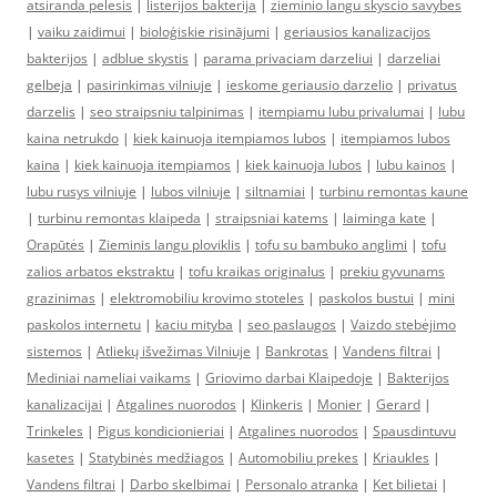
atsiranda pelesis
|
listerijos bakterija
|
zieminio langu skyscio savybes
|
vaiku zaidimui
|
bioloģiskie risinājumi
|
geriausios kanalizacijos
bakterijos
|
adblue skystis
|
parama privaciam darzeliui
|
darzeliai
gelbeja
|
pasirinkimas vilniuje
|
ieskome geriausio darzelio
|
privatus
darzelis
|
seo straipsniu talpinimas
|
itempiamu lubu privalumai
|
lubu
kaina netrukdo
|
kiek kainuoja itempiamos lubos
|
itempiamos lubos
kaina
|
kiek kainuoja itempiamos
|
kiek kainuoja lubos
|
lubu kainos
|
lubu rusys vilniuje
|
lubos vilniuje
|
siltnamiai
|
turbinu remontas kaune
|
turbinu remontas klaipeda
|
straipsniai katems
|
laiminga kate
|
Orapūtės
|
Zieminis langu ploviklis
|
tofu su bambuko anglimi
|
tofu
zalios arbatos ekstraktu
|
tofu kraikas originalus
|
prekiu gyvunams
grazinimas
|
elektromobiliu krovimo stoteles
|
paskolos bustui
|
mini
paskolos internetu
|
kaciu mityba
|
seo paslaugos
|
Vaizdo stebėjimo
sistemos
|
Atliekų išvežimas Vilniuje
|
Bankrotas
|
Vandens filtrai
|
Mediniai nameliai vaikams
|
Griovimo darbai Klaipedoje
|
Bakterijos
kanalizacijai
|
Atgalines nuorodos
|
Klinkeris
|
Monier
|
Gerard
|
Trinkeles
|
Pigus kondicionieriai
|
Atgalines nuorodos
|
Spausdintuvu
kasetes
|
Statybinės medžiagos
|
Automobiliu prekes
|
Kriaukles
|
Vandens filtrai
|
Darbo skelbimai
|
Personalo atranka
|
Ket bilietai
|