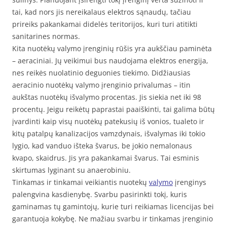
tai, kad nors jis nereikalaus elektros sąnaudų, tačiau
prireiks pakankamai didelės teritorijos, kuri turi atitikti
sanitarines normas.
Kita nuotėkų valymo įrenginių rūšis yra aukščiau paminėta
– aeraciniai. Jų veikimui bus naudojama elektros energija,
nes reikės nuolatinio deguonies tiekimo. Didžiausias
aeracinio nuotėkų valymo įrenginio privalumas – itin
aukštas nuotėkų išvalymo procentas. Jis siekia net iki 98
procentų. Jeigu reikėtų paprastai paaiškinti, tai galima būtų
įvardinti kaip visų nuotėkų patekusių iš vonios, tualeto ir
kitų patalpų kanalizacijos vamzdynais, išvalymas iki tokio
lygio, kad vanduo išteka švarus, be jokio nemalonaus
kvapo, skaidrus. Jis yra pakankamai švarus. Tai esminis
skirtumas lyginant su anaerobiniu.
Tinkamas ir tinkamai veikiantis nuotekų
valymo
įrenginys
palengvina kasdienybę. Svarbu pasirinkti tokį, kuris
gaminamas tų gamintojų, kurie turi reikiamas licencijas bei
garantuoja kokybę. Ne mažiau svarbu ir tinkamas įrenginio