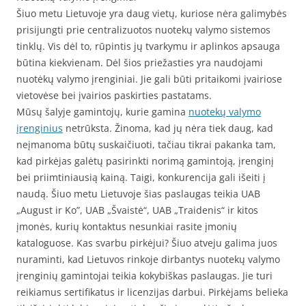
Šiuo metu Lietuvoje yra daug vietų, kuriose nėra galimybės
prisijungti prie centralizuotos nuotekų valymo sistemos
tinklų. Vis dėl to, rūpintis jų tvarkymu ir aplinkos apsauga
būtina kiekvienam. Dėl šios priežasties yra naudojami
nuotėkų valymo įrenginiai. Jie gali būti pritaikomi įvairiose
vietovėse bei įvairios paskirties pastatams.
Mūsų šalyje gamintojų, kurie gamina
nuotekų valymo
įrenginius
netrūksta. Žinoma, kad jų nėra tiek daug, kad
neįmanoma būtų suskaičiuoti, tačiau tikrai pakanka tam,
kad pirkėjas galėtų pasirinkti norimą gamintoją, įrenginį
bei priimtiniausią kainą. Taigi, konkurencija gali išeiti į
naudą. Šiuo metu Lietuvoje šias paslaugas teikia UAB
„August ir Ko”, UAB „Švaistė“, UAB „Traidenis“ ir kitos
įmonės, kurių kontaktus nesunkiai rasite įmonių
kataloguose. Kas svarbu pirkėjui? Šiuo atveju galima juos
nuraminti, kad Lietuvos rinkoje dirbantys nuotekų valymo
įrenginių gamintojai teikia kokybiškas paslaugas. Jie turi
reikiamus sertifikatus ir licenzijas darbui. Pirkėjams belieka