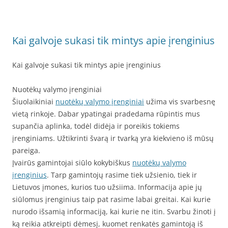
Kai galvoje sukasi tik mintys apie įrenginius
Kai galvoje sukasi tik mintys apie įrenginius
Nuotėkų valymo įrenginiai
Šiuolaikiniai
nuotėkų valymo įrenginiai
užima vis svarbesnę
vietą rinkoje. Dabar ypatingai pradedama rūpintis mus
supančia aplinka, todėl didėja ir poreikis tokiems
įrenginiams. Užtikrinti švarą ir tvarką yra kiekvieno iš mūsų
pareiga.
Įvairūs gamintojai siūlo kokybiškus
nuotėkų valymo
įrenginius
. Tarp gamintojų rasime tiek užsienio, tiek ir
Lietuvos įmones, kurios tuo užsiima. Informacija apie jų
siūlomus įrenginius taip pat rasime labai greitai. Kai kurie
nurodo išsamią informaciją, kai kurie ne itin. Svarbu žinoti į
ką reikia atkreipti dėmesį, kuomet renkatės gamintoją iš