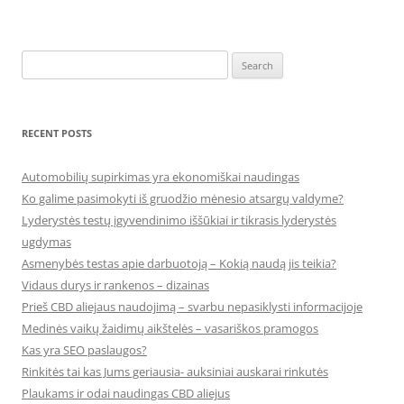
Search
for:
RECENT POSTS
Automobilių supirkimas yra ekonomiškai naudingas
Ko galime pasimokyti iš gruodžio mėnesio atsargų valdyme?
Lyderystės testų įgyvendinimo iššūkiai ir tikrasis lyderystės
ugdymas
Asmenybės testas apie darbuotoją – Kokią naudą jis teikia?
Vidaus durys ir rankenos – dizainas
Prieš CBD aliejaus naudojimą – svarbu nepasiklysti informacijoje
Medinės vaikų žaidimų aikštelės – vasariškos pramogos
Kas yra SEO paslaugos?
Rinkitės tai kas Jums geriausia- auksiniai auskarai rinkutės
Plaukams ir odai naudingas CBD aliejus