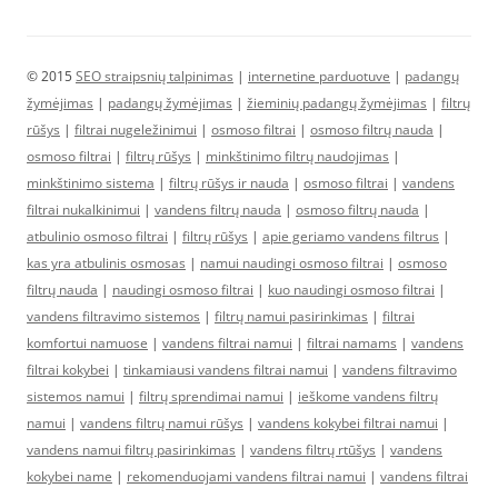
© 2015
SEO straipsnių talpinimas
|
internetine parduotuve
|
padangų
žymėjimas
|
padangų žymėjimas
|
žieminių padangų žymėjimas
|
filtrų
rūšys
|
filtrai nugeležinimui
|
osmoso filtrai
|
osmoso filtrų nauda
|
osmoso filtrai
|
filtrų rūšys
|
minkštinimo filtrų naudojimas
|
minkštinimo sistema
|
filtrų rūšys ir nauda
|
osmoso filtrai
|
vandens
filtrai nukalkinimui
|
vandens filtrų nauda
|
osmoso filtrų nauda
|
atbulinio osmoso filtrai
|
filtrų rūšys
|
apie geriamo vandens filtrus
|
kas yra atbulinis osmosas
|
namui naudingi osmoso filtrai
|
osmoso
filtrų nauda
|
naudingi osmoso filtrai
|
kuo naudingi osmoso filtrai
|
vandens filtravimo sistemos
|
filtrų namui pasirinkimas
|
filtrai
komfortui namuose
|
vandens filtrai namui
|
filtrai namams
|
vandens
filtrai kokybei
|
tinkamiausi vandens filtrai namui
|
vandens filtravimo
sistemos namui
|
filtrų sprendimai namui
|
ieškome vandens filtrų
namui
|
vandens filtrų namui rūšys
|
vandens kokybei filtrai namui
|
vandens namui filtrų pasirinkimas
|
vandens filtrų rtūšys
|
vandens
kokybei name
|
rekomenduojami vandens filtrai namui
|
vandens filtrai