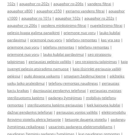
102s
|
aquaphor ro-202s
|
aquaphor ro-206s
|
vandens filtrai
|
aquaphor s800
|
aquaphor s550
|
geriamo vandens filtrai
|
aquaphor
s1000
|
aquaphor ro 101s
|
aquaphor 102s
|
aquaphor ro 202s
|
aquaphor ro 206s
|
vandens minkstinimo filtrai
|
nugeležinimo filtrai
|
pelesio kvapa galima panaikinti
|
priemone nuo voru
|
lauko kubilai
pardavimui
|
priemonė nuo vorų
|
telefonų remontas
|
kas yra seo
|
priemone nuo voru
|
telefonų remontas
|
telefonų remontas
|
priemonė nuo vorų
|
lauko kubilai pardavimui
|
seo straipsniu
talpinimas
|
geriausias pelėsio valiklis
|
seo straipsniu talpinimas
|
kaip
isvengti pelesio atsiradimo namuose
|
kaip išsirinkti geriausią valiklį
pelėsiui
|
puiki dovana vaikams
|
smagiam žaidimui kieme
|
aikštelės
vaikų laiko praleidimui
|
telefonų remontas naudingas
|
geriausias
kaciu kraikas
|
dazniausiai gendantys telefonai
|
geriausias maistas
sterilizuotoms katėms
|
padangų žymėjimas
|
mobiliųjų telefonų
remontas
|
sterilizuotoms katėms geriausias
|
kiek kainuoja kubilai
|
dažnai gendantys telefonai
|
geriausias vonios valiklis
|
elektromobiliu
ikrovimo stoteliu pletra lietuvoje
|
lietuvoje daugeja stoteliu
|
padangų
žymėjimas reikalingas
|
vasarinės padangos elektromobiliams
|
naudingas žieminių padangų žymėjimas
|
kuo naudingas remontas
|