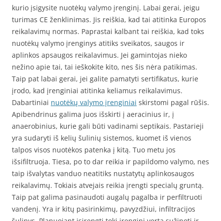
kurio įsigysite nuotėkų valymo įrenginį. Labai gerai, jeigu
turimas CE ženklinimas. Jis reiškia, kad tai atitinka Europos
reikalavimų normas. Paprastai kalbant tai reiškia, kad toks
nuotėkų valymo įrenginys atitiks sveikatos, saugos ir
aplinkos apsaugos reikalavimus. Jei gamintojas nieko
nežino apie tai, tai ieškokite kito, nes šis nėra patikimas.
Taip pat labai gerai, jei galite pamatyti sertifikatus, kurie
įrodo, kad įrenginiai atitinka keliamus reikalavimus.
Dabartiniai
nuotėkų valymo įrenginiai
skirstomi pagal rūšis.
Apibendrinus galima juos išskirti į aeracinius ir, į
anaerobinius, kurie gali būti vadinami septikais. Pastarieji
yra sudaryti iš kelių šulinių sistemos, kuomet iš vienos
talpos visos nuotėkos patenka į kitą. Tuo metu jos
išsifiltruoja. Tiesa, po to dar reikia ir papildomo valymo, nes
taip išvalytas vanduo neatitiks nustatytų aplinkosaugos
reikalavimų. Tokiais atvejais reikia įrengti specialų gruntą.
Taip pat galima pasinaudoti augalų pagalba ir perfiltruoti
vandenį. Yra ir kitų pasirinkimų, pavyzdžiui, infiltracijos
šulinys. Planuojant įsirengti tokį įrenginį verta sužinoti ir