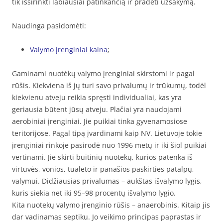
tik išsirinkti labiausiai patinkančią ir pradėti užsakymą.
Naudinga pasidomėti:
Valymo įrenginiai kaina
;
Gaminami nuotėkų valymo įrenginiai skirstomi ir pagal
rūšis. Kiekviena iš jų turi savo privalumų ir trūkumų, todėl
kiekvienu atveju reikia spręsti individualiai, kas yra
geriausia būtent jūsų atveju. Plačiai yra naudojami
aerobiniai įrenginiai. Jie puikiai tinka gyvenamosiose
teritorijose. Pagal tipą įvardinami kaip NV. Lietuvoje tokie
įrenginiai rinkoje pasirodė nuo 1996 metų ir iki šiol puikiai
vertinami. Jie skirti buitinių nuotekų, kurios patenka iš
virtuvės, vonios, tualeto ir panašios paskirties patalpų,
valymui. Didžiausias privalumas – aukštas išvalymo lygis,
kuris siekia net iki 95–98 procentų išvalymo lygio.
Kita nuotekų valymo įrenginio rūšis – anaerobinis. Kitaip jis
dar vadinamas septiku. Jo veikimo principas paprastas ir