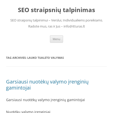
Skip
to
SEO straipsnių talpinimas
content
SEO straipsnių talpinimui – Verslui, Individualiems poreikiams.
Radote mus, ras ir Jus – info@itturas.lt
Menu
TAG ARCHIVES:
LAUKO TUALETO VALYMAS
Garsiausi nuotėkų valymo įrenginių
gamintojai
Garsiausi nuotėkų valymo įrenginių gamintojai
Nuotėkų valymo įrenginiai