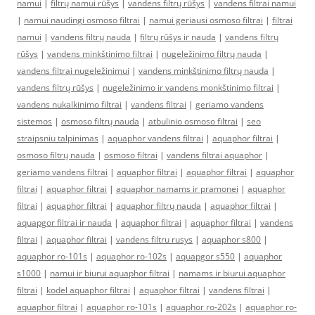
namui
|
filtrų namui rūšys
|
vandens filtrų rūšys
|
vandens filtrai namui
|
namui naudingi osmoso filtrai
|
namui geriausi osmoso filtrai
|
filtrai
namui
|
vandens filtrų nauda
|
filtrų rūšys ir nauda
|
vandens filtrų
rūšys
|
vandens minkštinimo filtrai
|
nugeležinimo filtrų nauda
|
vandens filtrai nugeležinimui
|
vandens minkštinimo filtrų nauda
|
vandens filtrų rūšys
|
nugeležinimo ir vandens monkštinimo filtrai
|
vandens nukalkinimo filtrai
|
vandens filtrai
|
geriamo vandens
sistemos
|
osmoso filtrų nauda
|
atbulinio osmoso filtrai
|
seo
straipsniu talpinimas
|
aquaphor vandens filtrai
|
aquaphor filtrai
|
osmoso filtrų nauda
|
osmoso filtrai
|
vandens filtrai aquaphor
|
geriamo vandens filtrai
|
aquaphor filtrai
|
aquaphor filtrai
|
aquaphor
filtrai
|
aquaphor filtrai
|
aquaphor namams ir pramonei
|
aquaphor
filtrai
|
aquaphor filtrai
|
aquaphor filtrų nauda
|
aquaphor filtrai
|
aquapgor filtrai ir nauda
|
aquaphor filtrai
|
aquaphor filtrai
|
vandens
filtrai
|
aquaphor filtrai
|
vandens filtru rusys
|
aquaphor s800
|
aquaphor ro-101s
|
aquaphor ro-102s
|
aquapgor s550
|
aquaphor
s1000
|
namui ir biurui aquaphor filtrai
|
namams ir biurui aquaphor
filtrai
|
kodel aquaphor filtrai
|
aquaphor filtrai
|
vandens filtrai
|
aquaphor filtrai
|
aquaphor ro-101s
|
aquaphor ro-202s
|
aquaphor ro-