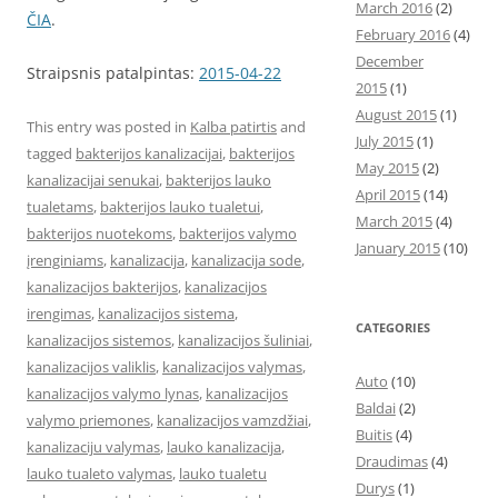
March 2016
(2)
ČIA
.
February 2016
(4)
December
Straipsnis patalpintas:
2015-04-22
2015
(1)
August 2015
(1)
This entry was posted in
Kalba patirtis
and
July 2015
(1)
tagged
bakterijos kanalizacijai
,
bakterijos
May 2015
(2)
kanalizacijai senukai
,
bakterijos lauko
April 2015
(14)
tualetams
,
bakterijos lauko tualetui
,
March 2015
(4)
bakterijos nuotekoms
,
bakterijos valymo
January 2015
(10)
įrenginiams
,
kanalizacija
,
kanalizacija sode
,
kanalizacijos bakterijos
,
kanalizacijos
irengimas
,
kanalizacijos sistema
,
CATEGORIES
kanalizacijos sistemos
,
kanalizacijos šuliniai
,
kanalizacijos valiklis
,
kanalizacijos valymas
,
Auto
(10)
kanalizacijos valymo lynas
,
kanalizacijos
Baldai
(2)
valymo priemones
,
kanalizacijos vamzdžiai
,
Buitis
(4)
kanalizaciju valymas
,
lauko kanalizacija
,
Draudimas
(4)
lauko tualeto valymas
,
lauko tualetu
Durys
(1)