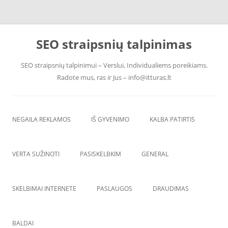
Skip
to
SEO straipsnių talpinimas
content
SEO straipsnių talpinimui – Verslui, Individualiems poreikiams.
Radote mus, ras ir Jus – info@itturas.lt
NEGAILA REKLAMOS
IŠ GYVENIMO
KALBA PATIRTIS
VERTA SUŽINOTI
PASISKELBKIM
GENERAL
SKELBIMAI INTERNETE
PASLAUGOS
DRAUDIMAS
BALDAI