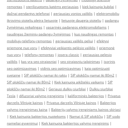
remontas
|
sterilizuotoms katėms geriausias
|
kiek kainuoja kubilai
|
dažnai gendantys telefonai
|
geriausias vonios valiklis
|
elektromobiliu
ikrovimo stoteliu pletra lietuvoje
|
lietuvoje daugeja stoteliu
|
padangų
žymėjimas reikalingas
|
vasarinės padangos elektromobiliams
|
naudingas žieminių padangų žymėjimas
|
kuo naudingas remontas
|
mobiliųjų telefonų remontas
|
geriausias valiklis peliui
|
efektyvi
priemone nuo voru
|
efektyviai veikiantis pelėsio valiklis
|
priemonė
nuo vorų
|
telefonų remontas
|
josera classic
|
geriausias pelesio
valiklis
|
kas yra seo straipsniai
|
seo straipsniu talpinimas
|
isorinis
seo optimizavimas
|
vidinis seo optimizavimas
|
kaip optimizuoti
svetaine
|
SIP plokščių namai iki raktų
|
SIP plokščių namai iki 80m2
|
SIP plokščių namai iki 80m2
|
Kiek kainuoja aikštelės vaikams
|
SIP
plokščių namai iki 80m2
|
Geriausi dulkių siurbliai
|
Dulkiu siurbliai
Tesla
|
difuzoriai valymo įrenginims
|
kaliforminės bakterijos
|
Privatus
darzelis Vilniuje kainos
|
Privatus darzelis Vilniuje kainos
|
Bakterijos
valymo įrenginimas kaina
|
Bakterijų valymo įrenginiams kainos skiriasi
|
Kiek kainuoja bakterijos nuotekoms
|
Namai iš SIP plokščių
|
SIP sodo
nameliai gyvenimui
|
Kiek kainuoja bakterijos valymo įrenginims
|