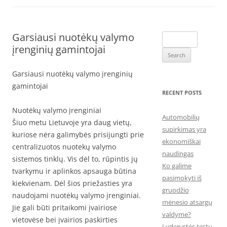
Garsiausi nuotėkų valymo
Search
įrenginių gamintojai
for:
Garsiausi nuotėkų valymo įrenginių
gamintojai
RECENT POSTS
Nuotėkų valymo įrenginiai
Automobilių
Šiuo metu Lietuvoje yra daug vietų,
supirkimas yra
kuriose nėra galimybės prisijungti prie
ekonomiškai
centralizuotos nuotekų valymo
naudingas
sistemos tinklų. Vis dėl to, rūpintis jų
Ko galime
tvarkymu ir aplinkos apsauga būtina
pasimokyti iš
kiekvienam. Dėl šios priežasties yra
gruodžio
naudojami nuotėkų valymo įrenginiai.
mėnesio atsargų
Jie gali būti pritaikomi įvairiose
valdyme?
vietovėse bei įvairios paskirties
Lyderystės testų