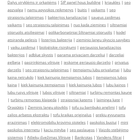
Dalys viryklėms ir orkaitėms
|
SIP panel hous building
|
kriaukles
|
seo
apzvalga
|
namu apyvokos reikmenys
|
buitis
|
vaikams
|
seo
straipsniu talpinimas
|
bakterijos kanalizacijai
|
saugus zaidimas
vaikams
|
seo straipsniu talpinimas
|
nuo kada ziemines
|
siltnamiai
stipruolis atsiliepimai
|
polikarbonatiniai šiltnamiai stipruolis
|
kodel
atsiranda pelesis
|
listerijos bakterija
|
zieminio langu skyscio savybes
|
vaiku zaidimui
|
bioloģiskie risinājumi
|
geriausios kanalizacijos
bakterijos
|
adblue skystis
|
parama privaciam darzeliui
|
darzeliai
gelbeja
|
pasirinkimas vilniuje
|
ieskome geriausio darzelio
|
privatus
darzelis
|
seo straipsniu talpinimas
|
itempiamu lubu privalumai
|
lubu
kaina netrukdo
|
kiek kainuoja itempiamos lubos
|
itempiamos lubos
kaina
|
kiek kainuoja itempiamos
|
kiek kainuoja lubos
|
lubu kainos
|
lubu rusys vilniuje
|
lubos vilniuje
|
siltnamiai
|
turbinu remontas kaune
|
turbinu remontas klaipeda
|
straipsniai katems
|
laiminga kate
|
Orapūtės
|
Zieminis langu ploviklis
|
tofu su bambuko anglimi
|
tofu
zalios arbatos ekstraktu
|
tofu kraikas originalus
|
prekiu gyvunams
grazinimas
|
elektromobiliu krovimo stoteles
|
paskolos bustui
|
mini
paskolos internetu
|
kaciu mityba
|
seo paslaugos
|
Vaizdo stebėjimo
sistemos
|
Atliekų išvežimas Vilniuje
|
Bankrotas
|
Vandens filtrai
|