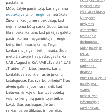
pastatams.
įgyvendinimo
Mūsų šalyje gamintojų, kurie gamina
iššūkiai ir tikrasis
nuotekų valymo įrenginius
netrūksta.
lyderystės
Žinoma, kad jų nėra tiek daug, kad
ugdymas
neįmanoma būtų suskaičiuoti, tačiau
Asmenybės
tikrai pakanka tam, kad pirkėjas galėtų
testas apie
pasirinkti norimą gamintoją, įrenginį
darbuotoją –
bei priimtiniausią kainą. Taigi,
Kokią naudą jis
konkurencija gali išeiti į naudą. Šiuo
teikia?
metu Lietuvoje šias paslaugas teikia
Vidaus durys ir
UAB „August ir Ko”, UAB „Švaistė“, UAB
rankenos –
„Traidenis“ ir kitos įmonės, kurių
dizainas
kontaktus nesunkiai rasite įmonių
Prieš CBD aliejaus
kataloguose. Kas svarbu pirkėjui? Šiuo
naudojimą –
atveju galima juos nuraminti, kad
svarbu
Lietuvos rinkoje dirbantys nuotekų
nepasiklysti
valymo įrenginių gamintojai teikia
informacijoje
kokybiškas paslaugas. Jie turi
Medinės vaikų
reikiamus sertifikatus ir licenzijas