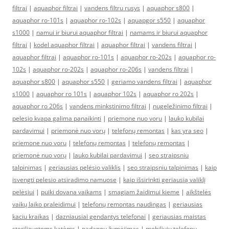
filtrai
|
aquaphor filtrai
|
vandens filtru rusys
|
aquaphor s800
|
aquaphor ro-101s
|
aquaphor ro-102s
|
aquapgor s550
|
aquaphor
s1000
|
namui ir biurui aquaphor filtrai
|
namams ir biurui aquaphor
filtrai
|
kodel aquaphor filtrai
|
aquaphor filtrai
|
vandens filtrai
|
aquaphor filtrai
|
aquaphor ro-101s
|
aquaphor ro-202s
|
aquaphor ro-
102s
|
aquaphor ro-202s
|
aquaphor ro-206s
|
vandens filtrai
|
aquaphor s800
|
aquaphor s550
|
geriamo vandens filtrai
|
aquaphor
s1000
|
aquaphor ro 101s
|
aquaphor 102s
|
aquaphor ro 202s
|
aquaphor ro 206s
|
vandens minkstinimo filtrai
|
nugeležinimo filtrai
|
pelesio kvapa galima panaikinti
|
priemone nuo voru
|
lauko kubilai
pardavimui
|
priemonė nuo vorų
|
telefonų remontas
|
kas yra seo
|
priemone nuo voru
|
telefonų remontas
|
telefonų remontas
|
priemonė nuo vorų
|
lauko kubilai pardavimui
|
seo straipsniu
talpinimas
|
geriausias pelėsio valiklis
|
seo straipsniu talpinimas
|
kaip
isvengti pelesio atsiradimo namuose
|
kaip išsirinkti geriausią valiklį
pelėsiui
|
puiki dovana vaikams
|
smagiam žaidimui kieme
|
aikštelės
vaikų laiko praleidimui
|
telefonų remontas naudingas
|
geriausias
kaciu kraikas
|
dazniausiai gendantys telefonai
|
geriausias maistas
sterilizuotoms katėms
|
padangų žymėjimas
|
mobiliųjų telefonų