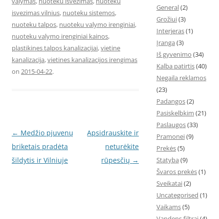
valymas
,
nuoteku isvezimas
,
nuoteku
General
(2)
isvezimas vilnius
,
nuoteku sistemos
,
Grožiui
(3)
nuoteku talpos
,
nuoteku valymo irenginiai
,
Interjeras
(1)
nuoteku valymo irenginiai kainos
,
Įranga
(3)
plastikines talpos kanalizacijai
,
vietine
Iš gyvenimo
(34)
kanalizacija
,
vietines kanalizacijos irengimas
Kalba patirtis
(40)
on
2015-04-22
.
Negaila reklamos
(23)
Padangos
(2)
Pasiskelbkim
(21)
Paslaugos
(33)
Post
←
Medžio pjuvenų
Apsidrauskite ir
Pramonei
(9)
navigation
briketais pradėta
neturėkite
Prekės
(5)
šildytis ir Vilniuje
rūpesčių
→
Statyba
(9)
Švaros prekės
(1)
Sveikatai
(2)
Uncategorised
(1)
Vaikams
(5)
Vandens filtrai
(4)