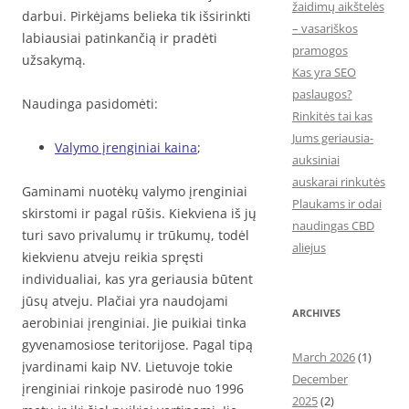
žaidimų aikštelės
darbui. Pirkėjams belieka tik išsirinkti
– vasariškos
labiausiai patinkančią ir pradėti
pramogos
užsakymą.
Kas yra SEO
paslaugos?
Naudinga pasidomėti:
Rinkitės tai kas
Jums geriausia-
Valymo įrenginiai kaina
;
auksiniai
auskarai rinkutės
Gaminami nuotėkų valymo įrenginiai
Plaukams ir odai
skirstomi ir pagal rūšis. Kiekviena iš jų
naudingas CBD
turi savo privalumų ir trūkumų, todėl
aliejus
kiekvienu atveju reikia spręsti
individualiai, kas yra geriausia būtent
jūsų atveju. Plačiai yra naudojami
ARCHIVES
aerobiniai įrenginiai. Jie puikiai tinka
gyvenamosiose teritorijose. Pagal tipą
March 2026
(1)
įvardinami kaip NV. Lietuvoje tokie
December
įrenginiai rinkoje pasirodė nuo 1996
2025
(2)