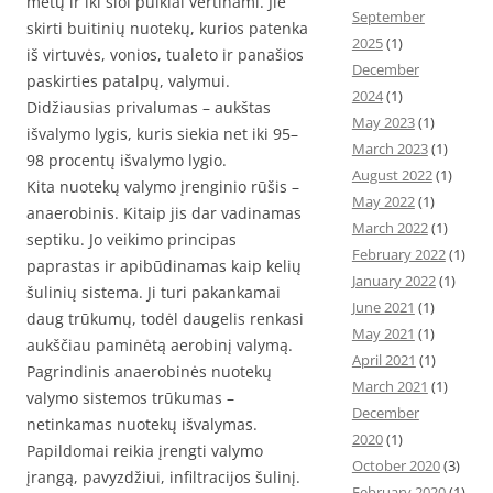
metų ir iki šiol puikiai vertinami. Jie
September
skirti buitinių nuotekų, kurios patenka
2025
(1)
iš virtuvės, vonios, tualeto ir panašios
December
paskirties patalpų, valymui.
2024
(1)
Didžiausias privalumas – aukštas
May 2023
(1)
išvalymo lygis, kuris siekia net iki 95–
March 2023
(1)
98 procentų išvalymo lygio.
August 2022
(1)
Kita nuotekų valymo įrenginio rūšis –
May 2022
(1)
anaerobinis. Kitaip jis dar vadinamas
March 2022
(1)
septiku. Jo veikimo principas
February 2022
(1)
paprastas ir apibūdinamas kaip kelių
January 2022
(1)
šulinių sistema. Ji turi pakankamai
June 2021
(1)
daug trūkumų, todėl daugelis renkasi
May 2021
(1)
aukščiau paminėtą aerobinį valymą.
April 2021
(1)
Pagrindinis anaerobinės nuotekų
March 2021
(1)
valymo sistemos trūkumas –
December
netinkamas nuotekų išvalymas.
2020
(1)
Papildomai reikia įrengti valymo
October 2020
(3)
įrangą, pavyzdžiui, infiltracijos šulinį.
February 2020
(1)