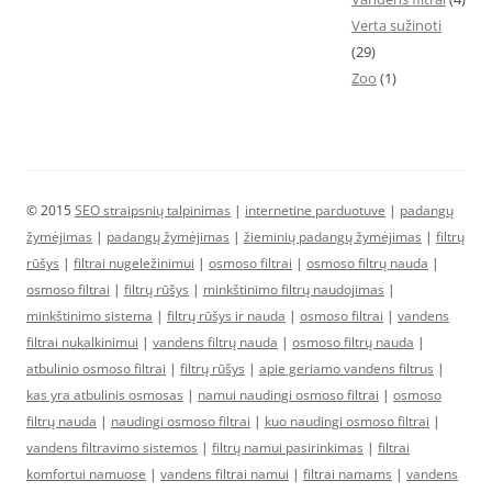
Verta sužinoti
(29)
Zoo
(1)
© 2015
SEO straipsnių talpinimas
|
internetine parduotuve
|
padangų
žymėjimas
|
padangų žymėjimas
|
žieminių padangų žymėjimas
|
filtrų
rūšys
|
filtrai nugeležinimui
|
osmoso filtrai
|
osmoso filtrų nauda
|
osmoso filtrai
|
filtrų rūšys
|
minkštinimo filtrų naudojimas
|
minkštinimo sistema
|
filtrų rūšys ir nauda
|
osmoso filtrai
|
vandens
filtrai nukalkinimui
|
vandens filtrų nauda
|
osmoso filtrų nauda
|
atbulinio osmoso filtrai
|
filtrų rūšys
|
apie geriamo vandens filtrus
|
kas yra atbulinis osmosas
|
namui naudingi osmoso filtrai
|
osmoso
filtrų nauda
|
naudingi osmoso filtrai
|
kuo naudingi osmoso filtrai
|
vandens filtravimo sistemos
|
filtrų namui pasirinkimas
|
filtrai
komfortui namuose
|
vandens filtrai namui
|
filtrai namams
|
vandens