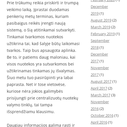
Prie trūkumų reikia priskirti ir trumpą
December
veikimo laiką. Įprastai duodamas
2019
(1)
penkerių metų terminas, kuriam
August 2019
(2)
pasibaigus reikės įrengti naują
March 2019
(2)
sistemą, o šią atitinkamai sutvarkyti.
February 2019
(1)
Tinkamai tvarkomos nuotekos
September
užtikrina tai, kad šalyje būtų laikomasi
2018
(1)
tvarkos. Taip bus apsaugota aplinka.
December
Be to, ir patiems daug maloniau, kai
2017
(1)
visos nuotekos yra sutvarkomos bei
November
užtikrinamas tinkamas jų išvalymas.
2017
(1)
Šiuo metu tuo pasirūpinti yra labai
August 2017
(1)
paprasta. Net ir tose vietovėse,
April 2017
(2)
kuriose nėra jokios galimybės
March 2017
(3)
prisijungti prie centralizuotų nuotekų
November
valymo tinklų, tai tampa
2016
(2)
išsprendžiamu klausimu.
October 2016
(1)
April 2016
(1)
Daugiau informacijos galima rasti ir