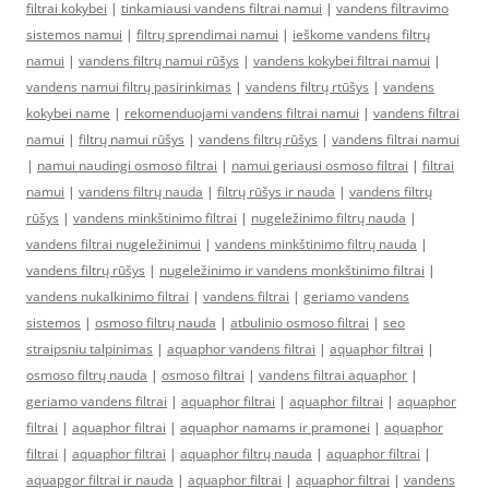
filtrai kokybei
|
tinkamiausi vandens filtrai namui
|
vandens filtravimo
sistemos namui
|
filtrų sprendimai namui
|
ieškome vandens filtrų
namui
|
vandens filtrų namui rūšys
|
vandens kokybei filtrai namui
|
vandens namui filtrų pasirinkimas
|
vandens filtrų rtūšys
|
vandens
kokybei name
|
rekomenduojami vandens filtrai namui
|
vandens filtrai
namui
|
filtrų namui rūšys
|
vandens filtrų rūšys
|
vandens filtrai namui
|
namui naudingi osmoso filtrai
|
namui geriausi osmoso filtrai
|
filtrai
namui
|
vandens filtrų nauda
|
filtrų rūšys ir nauda
|
vandens filtrų
rūšys
|
vandens minkštinimo filtrai
|
nugeležinimo filtrų nauda
|
vandens filtrai nugeležinimui
|
vandens minkštinimo filtrų nauda
|
vandens filtrų rūšys
|
nugeležinimo ir vandens monkštinimo filtrai
|
vandens nukalkinimo filtrai
|
vandens filtrai
|
geriamo vandens
sistemos
|
osmoso filtrų nauda
|
atbulinio osmoso filtrai
|
seo
straipsniu talpinimas
|
aquaphor vandens filtrai
|
aquaphor filtrai
|
osmoso filtrų nauda
|
osmoso filtrai
|
vandens filtrai aquaphor
|
geriamo vandens filtrai
|
aquaphor filtrai
|
aquaphor filtrai
|
aquaphor
filtrai
|
aquaphor filtrai
|
aquaphor namams ir pramonei
|
aquaphor
filtrai
|
aquaphor filtrai
|
aquaphor filtrų nauda
|
aquaphor filtrai
|
aquapgor filtrai ir nauda
|
aquaphor filtrai
|
aquaphor filtrai
|
vandens