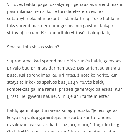
Virtuvės baldai pagal užsakymą – geriausias sprendimas ir
pasirinkimas tiems, kurie turi dideles erdves, nori
sutaupyti nekombinuojant iš standartinių. Tokie baldai ir
toks sprendimas nėra brangesnis, nei gaištant laiką ir
virtuvinį renkant iš standartinių virtuvės baldų dalių.
Smalsu kaip viskas vyksta?
Suprantama, kad sprendimas dėl virtuvės baldų gamybos
privalo būti priimtas dar namuose, pasitariant su antrąją
puse. Kai sprendimas jau priimtas, žinote ko norite, kur
statysite ir kokios spalvos bus Jūsų virtuvės baldų
komplektas galima ramiai pradėti gamintojo paieškas. Kur
jį rasti, jei gyvenu Kaune, Vilniuje ar kitame mieste?
Baldų gamintojai turi vieną smagų posakį: “Jei eisi geras
kokybiškų valdų gamintojas, nesvarbu kur tu randiesi,
užsakovai tave suras, kad ir už jūrų marių”. Taigi, kodėl gi
šio taisyklės nepritaikius ir sau? Juk pagamintus baldus,