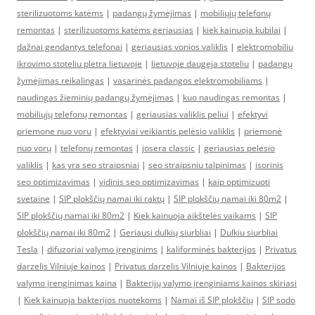
sterilizuotoms katėms
|
padangų žymėjimas
|
mobiliųjų telefonų
remontas
|
sterilizuotoms katėms geriausias
|
kiek kainuoja kubilai
|
dažnai gendantys telefonai
|
geriausias vonios valiklis
|
elektromobiliu
ikrovimo stoteliu pletra lietuvoje
|
lietuvoje daugeja stoteliu
|
padangų
žymėjimas reikalingas
|
vasarinės padangos elektromobiliams
|
naudingas žieminių padangų žymėjimas
|
kuo naudingas remontas
|
mobiliųjų telefonų remontas
|
geriausias valiklis peliui
|
efektyvi
priemone nuo voru
|
efektyviai veikiantis pelėsio valiklis
|
priemonė
nuo vorų
|
telefonų remontas
|
josera classic
|
geriausias pelesio
valiklis
|
kas yra seo straipsniai
|
seo straipsniu talpinimas
|
isorinis
seo optimizavimas
|
vidinis seo optimizavimas
|
kaip optimizuoti
svetaine
|
SIP plokščių namai iki raktų
|
SIP plokščių namai iki 80m2
|
SIP plokščių namai iki 80m2
|
Kiek kainuoja aikštelės vaikams
|
SIP
plokščių namai iki 80m2
|
Geriausi dulkių siurbliai
|
Dulkiu siurbliai
Tesla
|
difuzoriai valymo įrenginims
|
kaliforminės bakterijos
|
Privatus
darzelis Vilniuje kainos
|
Privatus darzelis Vilniuje kainos
|
Bakterijos
valymo įrenginimas kaina
|
Bakterijų valymo įrenginiams kainos skiriasi
|
Kiek kainuoja bakterijos nuotekoms
|
Namai iš SIP plokščių
|
SIP sodo