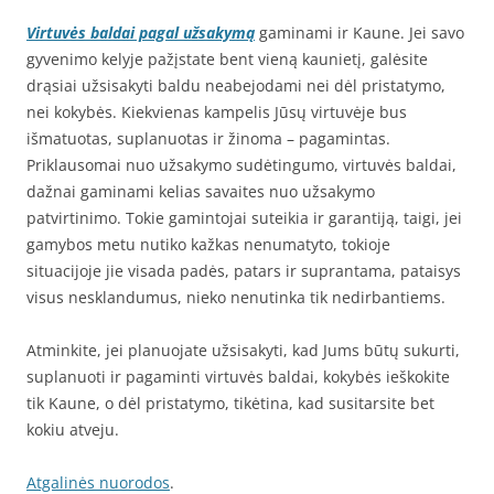
Virtuvės baldai pagal užsakymą
gaminami ir Kaune. Jei savo
gyvenimo kelyje pažįstate bent vieną kaunietį, galėsite
drąsiai užsisakyti baldu neabejodami nei dėl pristatymo,
nei kokybės. Kiekvienas kampelis Jūsų virtuvėje bus
išmatuotas, suplanuotas ir žinoma – pagamintas.
Priklausomai nuo užsakymo sudėtingumo, virtuvės baldai,
dažnai gaminami kelias savaites nuo užsakymo
patvirtinimo. Tokie gamintojai suteikia ir garantiją, taigi, jei
gamybos metu nutiko kažkas nenumatyto, tokioje
situacijoje jie visada padės, patars ir suprantama, pataisys
visus nesklandumus, nieko nenutinka tik nedirbantiems.
Atminkite, jei planuojate užsisakyti, kad Jums būtų sukurti,
suplanuoti ir pagaminti virtuvės baldai, kokybės ieškokite
tik Kaune, o dėl pristatymo, tikėtina, kad susitarsite bet
kokiu atveju.
Atgalinės nuorodos
.