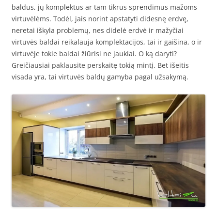
baldus, jų komplektus ar tam tikrus sprendimus mažoms
virtuvėlėms. Todėl, jais norint apstatyti didesnę erdvę,
neretai iškyla problemų, nes didelė erdvė ir mažyčiai
virtuvės baldai reikalauja komplektacijos, tai ir gaišina, o ir
virtuvėje tokie baldai žiūrisi ne jaukiai. O ką daryti?
Greičiausiai paklausite perskaitę tokią mintį. Bet išeitis
visada yra, tai virtuvės baldų gamyba pagal užsakymą.