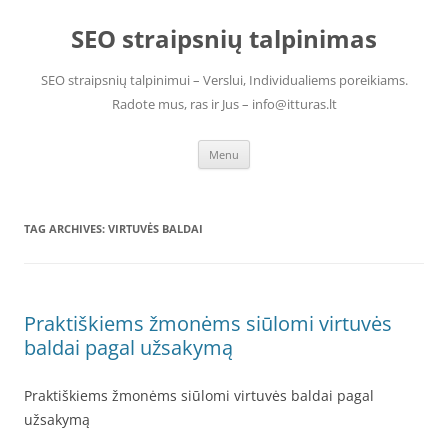
Skip
to
SEO straipsnių talpinimas
content
SEO straipsnių talpinimui – Verslui, Individualiems poreikiams.
Radote mus, ras ir Jus – info@itturas.lt
Menu
TAG ARCHIVES:
VIRTUVĖS BALDAI
Praktiškiems žmonėms siūlomi virtuvės
baldai pagal užsakymą
Praktiškiems žmonėms siūlomi virtuvės baldai pagal
užsakymą