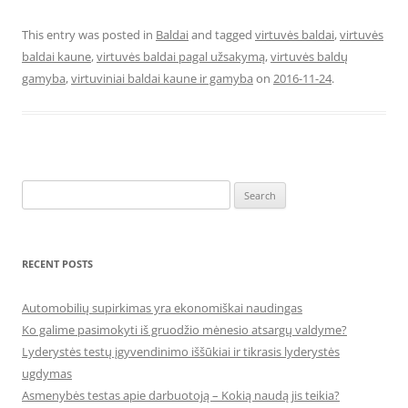
This entry was posted in
Baldai
and tagged
virtuvės baldai
,
virtuvės
baldai kaune
,
virtuvės baldai pagal užsakymą
,
virtuvės baldų
gamyba
,
virtuviniai baldai kaune ir gamyba
on
2016-11-24
.
Search
for:
RECENT POSTS
Automobilių supirkimas yra ekonomiškai naudingas
Ko galime pasimokyti iš gruodžio mėnesio atsargų valdyme?
Lyderystės testų įgyvendinimo iššūkiai ir tikrasis lyderystės
ugdymas
Asmenybės testas apie darbuotoją – Kokią naudą jis teikia?