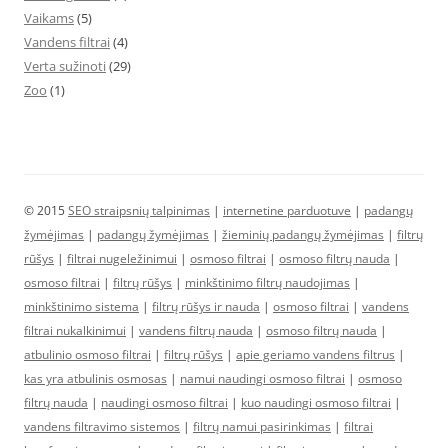
Vaikams
(5)
Vandens filtrai
(4)
Verta sužinoti
(29)
Zoo
(1)
© 2015
SEO straipsnių talpinimas
|
internetine parduotuve
|
padangų
žymėjimas
|
padangų žymėjimas
|
žieminių padangų žymėjimas
|
filtrų
rūšys
|
filtrai nugeležinimui
|
osmoso filtrai
|
osmoso filtrų nauda
|
osmoso filtrai
|
filtrų rūšys
|
minkštinimo filtrų naudojimas
|
minkštinimo sistema
|
filtrų rūšys ir nauda
|
osmoso filtrai
|
vandens
filtrai nukalkinimui
|
vandens filtrų nauda
|
osmoso filtrų nauda
|
atbulinio osmoso filtrai
|
filtrų rūšys
|
apie geriamo vandens filtrus
|
kas yra atbulinis osmosas
|
namui naudingi osmoso filtrai
|
osmoso
filtrų nauda
|
naudingi osmoso filtrai
|
kuo naudingi osmoso filtrai
|
vandens filtravimo sistemos
|
filtrų namui pasirinkimas
|
filtrai