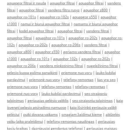
aquapgor filtrai ir nauda
|
aquaphor filtrai
|
aquaphor filtrai
|
vandens
filtrai
|
aquaphor filtrai
|
vandens filtru rusys
|
aquaphor s800
|
aquaphor ro-101s
|
aquaphor ro-102s
|
aquapgor s550
|
aquaphor
s1000
|
namui ir biurui aquaphor filtrai
|
namams ir biurui aquaphor
filtrai
|
kodel aquaphor filtrai
|
aquaphor filtrai
|
vandens filtrai
|
aquaphor filtrai
|
aquaphor ro-101s
|
aquaphor ro-202s
|
aquaphor ro-
102s
|
aquaphor ro-202s
|
aquaphor ro-206s
|
vandens filtrai
|
aquaphor s800
|
aquaphor s550
|
geriamo vandens filtrai
|
aquaphor
s1000
|
aquaphor ro 101s
|
aquaphor 102s
|
aquaphor ro 202s
|
aquaphor ro 206s
|
vandens minkstinimo filtrai
|
nugeležinimo filtrai
|
pelesio kvapa galima panaikinti
|
priemone nuo voru
|
lauko kubilai
pardavimui
|
priemonė nuo vorų
|
telefonų remontas
|
kas yra seo
|
priemone nuo voru
|
telefonų remontas
|
telefonų remontas
|
priemonė nuo vorų
|
lauko kubilai pardavimui
|
seo straipsniu
talpinimas
|
geriausias pelėsio valiklis
|
seo straipsniu talpinimas
|
kaip
isvengti pelesio atsiradimo namuose
|
kaip išsirinkti geriausią valiklį
pelėsiui
|
puiki dovana vaikams
|
smagiam žaidimui kieme
|
aikštelės
vaikų laiko praleidimui
|
telefonų remontas naudingas
|
geriausias
kaciu kraikas
|
dazniausiai gendantys telefonai
|
geriausias maistas