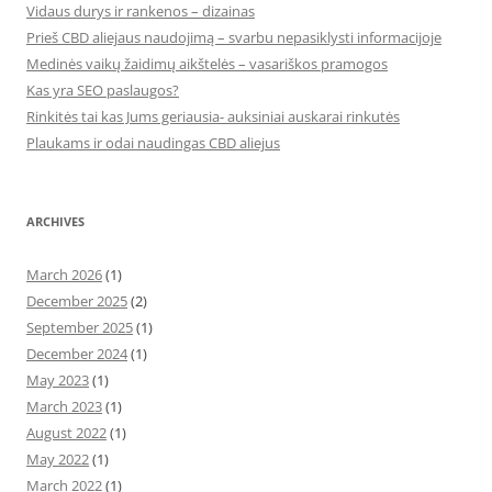
Vidaus durys ir rankenos – dizainas
Prieš CBD aliejaus naudojimą – svarbu nepasiklysti informacijoje
Medinės vaikų žaidimų aikštelės – vasariškos pramogos
Kas yra SEO paslaugos?
Rinkitės tai kas Jums geriausia- auksiniai auskarai rinkutės
Plaukams ir odai naudingas CBD aliejus
ARCHIVES
March 2026
(1)
December 2025
(2)
September 2025
(1)
December 2024
(1)
May 2023
(1)
March 2023
(1)
August 2022
(1)
May 2022
(1)
March 2022
(1)