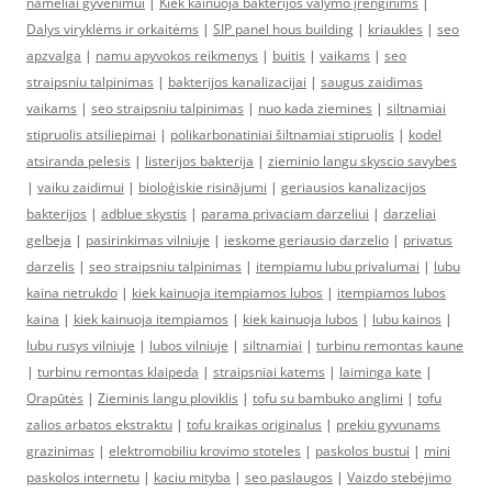
nameliai gyvenimui
|
Kiek kainuoja bakterijos valymo įrenginims
|
Dalys viryklėms ir orkaitėms
|
SIP panel hous building
|
kriaukles
|
seo
apzvalga
|
namu apyvokos reikmenys
|
buitis
|
vaikams
|
seo
straipsniu talpinimas
|
bakterijos kanalizacijai
|
saugus zaidimas
vaikams
|
seo straipsniu talpinimas
|
nuo kada ziemines
|
siltnamiai
stipruolis atsiliepimai
|
polikarbonatiniai šiltnamiai stipruolis
|
kodel
atsiranda pelesis
|
listerijos bakterija
|
zieminio langu skyscio savybes
|
vaiku zaidimui
|
bioloģiskie risinājumi
|
geriausios kanalizacijos
bakterijos
|
adblue skystis
|
parama privaciam darzeliui
|
darzeliai
gelbeja
|
pasirinkimas vilniuje
|
ieskome geriausio darzelio
|
privatus
darzelis
|
seo straipsniu talpinimas
|
itempiamu lubu privalumai
|
lubu
kaina netrukdo
|
kiek kainuoja itempiamos lubos
|
itempiamos lubos
kaina
|
kiek kainuoja itempiamos
|
kiek kainuoja lubos
|
lubu kainos
|
lubu rusys vilniuje
|
lubos vilniuje
|
siltnamiai
|
turbinu remontas kaune
|
turbinu remontas klaipeda
|
straipsniai katems
|
laiminga kate
|
Orapūtės
|
Zieminis langu ploviklis
|
tofu su bambuko anglimi
|
tofu
zalios arbatos ekstraktu
|
tofu kraikas originalus
|
prekiu gyvunams
grazinimas
|
elektromobiliu krovimo stoteles
|
paskolos bustui
|
mini
paskolos internetu
|
kaciu mityba
|
seo paslaugos
|
Vaizdo stebėjimo