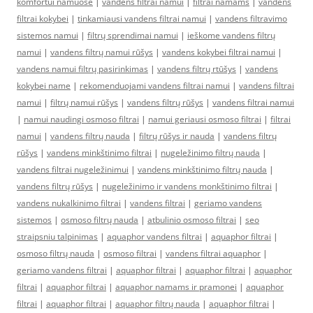
komfortui namuose
|
vandens filtrai namui
|
filtrai namams
|
vandens
filtrai kokybei
|
tinkamiausi vandens filtrai namui
|
vandens filtravimo
sistemos namui
|
filtrų sprendimai namui
|
ieškome vandens filtrų
namui
|
vandens filtrų namui rūšys
|
vandens kokybei filtrai namui
|
vandens namui filtrų pasirinkimas
|
vandens filtrų rtūšys
|
vandens
kokybei name
|
rekomenduojami vandens filtrai namui
|
vandens filtrai
namui
|
filtrų namui rūšys
|
vandens filtrų rūšys
|
vandens filtrai namui
|
namui naudingi osmoso filtrai
|
namui geriausi osmoso filtrai
|
filtrai
namui
|
vandens filtrų nauda
|
filtrų rūšys ir nauda
|
vandens filtrų
rūšys
|
vandens minkštinimo filtrai
|
nugeležinimo filtrų nauda
|
vandens filtrai nugeležinimui
|
vandens minkštinimo filtrų nauda
|
vandens filtrų rūšys
|
nugeležinimo ir vandens monkštinimo filtrai
|
vandens nukalkinimo filtrai
|
vandens filtrai
|
geriamo vandens
sistemos
|
osmoso filtrų nauda
|
atbulinio osmoso filtrai
|
seo
straipsniu talpinimas
|
aquaphor vandens filtrai
|
aquaphor filtrai
|
osmoso filtrų nauda
|
osmoso filtrai
|
vandens filtrai aquaphor
|
geriamo vandens filtrai
|
aquaphor filtrai
|
aquaphor filtrai
|
aquaphor
filtrai
|
aquaphor filtrai
|
aquaphor namams ir pramonei
|
aquaphor
filtrai
|
aquaphor filtrai
|
aquaphor filtrų nauda
|
aquaphor filtrai
|