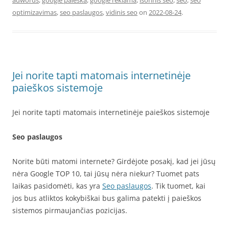
adwords
,
google paieska
,
google reklama
,
isorinis seo
,
seo
,
seo
optimizavimas
,
seo paslaugos
,
vidinis seo
on
2022-08-24
.
Jei norite tapti matomais internetinėje
paieškos sistemoje
Jei norite tapti matomais internetinėje paieškos sistemoje
Seo paslaugos
Norite būti matomi internete? Girdėjote posakį, kad jei jūsų
nėra Google TOP 10, tai jūsų nėra niekur? Tuomet pats
laikas pasidomėti, kas yra
Seo paslaugos
. Tik tuomet, kai
jos bus atliktos kokybiškai bus galima patekti į paieškos
sistemos pirmaujančias pozicijas.