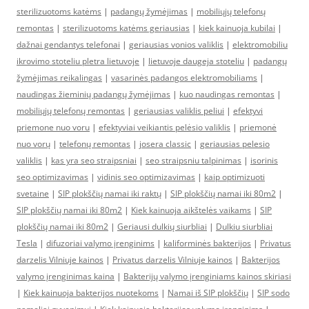
sterilizuotoms katėms
|
padangų žymėjimas
|
mobiliųjų telefonų
remontas
|
sterilizuotoms katėms geriausias
|
kiek kainuoja kubilai
|
dažnai gendantys telefonai
|
geriausias vonios valiklis
|
elektromobiliu
ikrovimo stoteliu pletra lietuvoje
|
lietuvoje daugeja stoteliu
|
padangų
žymėjimas reikalingas
|
vasarinės padangos elektromobiliams
|
naudingas žieminių padangų žymėjimas
|
kuo naudingas remontas
|
mobiliųjų telefonų remontas
|
geriausias valiklis peliui
|
efektyvi
priemone nuo voru
|
efektyviai veikiantis pelėsio valiklis
|
priemonė
nuo vorų
|
telefonų remontas
|
josera classic
|
geriausias pelesio
valiklis
|
kas yra seo straipsniai
|
seo straipsniu talpinimas
|
isorinis
seo optimizavimas
|
vidinis seo optimizavimas
|
kaip optimizuoti
svetaine
|
SIP plokščių namai iki raktų
|
SIP plokščių namai iki 80m2
|
SIP plokščių namai iki 80m2
|
Kiek kainuoja aikštelės vaikams
|
SIP
plokščių namai iki 80m2
|
Geriausi dulkių siurbliai
|
Dulkiu siurbliai
Tesla
|
difuzoriai valymo įrenginims
|
kaliforminės bakterijos
|
Privatus
darzelis Vilniuje kainos
|
Privatus darzelis Vilniuje kainos
|
Bakterijos
valymo įrenginimas kaina
|
Bakterijų valymo įrenginiams kainos skiriasi
|
Kiek kainuoja bakterijos nuotekoms
|
Namai iš SIP plokščių
|
SIP sodo