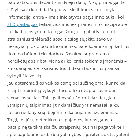
paprastas, susidedantis iš dviejų dalių. Visų pirma, galite
siūlyti savo kandidatūrą pagal skelbimuose nurodytą
informaciją, antra – imtis iniciatyvos patys ir nelaukti, kol
SEO paslaugas
teikiančios įmonės praneš informaciją apie
tai, kad joms yra reikalingas žmogus, galintis talpinti
straipsnius tinklaraščiuose, tiesiog siųskite savo CV
tiesiogiai į tokio pobūdžio įmones, pateikdami žinią, kad jus
domina būtent toks darbas. Savaime suprantama,
nereikėtų apsiriboti viena ar keliomis tokiomis įmonėmis –
kuo daugiau CV išsiųsite, tuo didesni bus ir jūsų šansai
vykdyti šią veiklą.
Jau aptarėme šios veiklos esmę bei sužinojome, kur reikia
kreiptis norint ją vykdyti, tačiau liko neaptartas ir dar
vienas aspektas. Tai – galimybė uždirbti dar daugiau.
Straipsnių talpinimas į tinklaraščius yra nemažai laiko,
tačiau nedaug sugebėjimų reikalaujantis užsiėmimas.
Taigi, jei jūsų netenkina tos pajamos, kurias gausite
patalpinę ta tikrą skaičių straipsnių, būtinai pagalvokite i
apie papildomo uždarbio galimybes – pasiteiraukite, galbūt