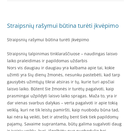
Straipsnių rašymui būtina turėti įkvėpimo
Straipsnių rašymui būtina turėti įkvėpimo
Straipsnių talpinimas tinklaraščiuose – naudingas laisvo
laiko praleidimas ir papildomas uždarbis
Nors vis daugiau ir daugiau yra kalbama apie tai, kokie
užimti yra šių dienų žmonės, nesunku pastebėti, kad tarp
gausybės užimtųjų tikrai atsiras ir tų, kurie turi apsčiai
laisvo laiko. Būtent šie žmonės ir turėtų pagalvoti, kaip
prasmingai užpildyti laisvo laiko spragas. Maža to, yra ir
dar vienas svarbus dalykas – verta pagalvoti ir apie tokią
veiklą, kuri ne tik leistų pamiršti, kaip nuobodu būna tad,
kai nėra ką veikti, bet ir atneštų bent šiek tiek papildomų
pajamų. Savaime suprantama, būtų galima sugalvoti daug
ir įvairių veiklų, kuri, išgelbėtų nuo nuobodulio bei