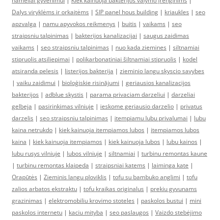
nameliai gyvenimui
|
Kiek kainuoja bakterijos valymo įrenginims
|
Dalys viryklėms ir orkaitėms
|
SIP panel hous building
|
kriaukles
|
seo
apzvalga
|
namu apyvokos reikmenys
|
buitis
|
vaikams
|
seo
straipsniu talpinimas
|
bakterijos kanalizacijai
|
saugus zaidimas
vaikams
|
seo straipsniu talpinimas
|
nuo kada ziemines
|
siltnamiai
stipruolis atsiliepimai
|
polikarbonatiniai šiltnamiai stipruolis
|
kodel
atsiranda pelesis
|
listerijos bakterija
|
zieminio langu skyscio savybes
|
vaiku zaidimui
|
bioloģiskie risinājumi
|
geriausios kanalizacijos
bakterijos
|
adblue skystis
|
parama privaciam darzeliui
|
darzeliai
gelbeja
|
pasirinkimas vilniuje
|
ieskome geriausio darzelio
|
privatus
darzelis
|
seo straipsniu talpinimas
|
itempiamu lubu privalumai
|
lubu
kaina netrukdo
|
kiek kainuoja itempiamos lubos
|
itempiamos lubos
kaina
|
kiek kainuoja itempiamos
|
kiek kainuoja lubos
|
lubu kainos
|
lubu rusys vilniuje
|
lubos vilniuje
|
siltnamiai
|
turbinu remontas kaune
|
turbinu remontas klaipeda
|
straipsniai katems
|
laiminga kate
|
Orapūtės
|
Zieminis langu ploviklis
|
tofu su bambuko anglimi
|
tofu
zalios arbatos ekstraktu
|
tofu kraikas originalus
|
prekiu gyvunams
grazinimas
|
elektromobiliu krovimo stoteles
|
paskolos bustui
|
mini
paskolos internetu
|
kaciu mityba
|
seo paslaugos
|
Vaizdo stebėjimo