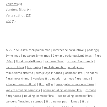
Vaikams
(5)
Vandens filtrai
(4)
Verta sužinoti
(29)
Zoo
(1)
© 2015
SEO straipsnių talpinimas
|
internetine parduotuve
|
padangų
žymėjimas
|
padangų žymėjimas
|
žieminių padangų žymėjimas
|
filtrų
rūšys
|
filtrai nugeležinimui
|
osmoso filtrai
|
osmoso filtrų nauda
|
osmoso filtrai
|
filtrų rūšys
|
minkštinimo filtrų naudojimas
|
minkštinimo sistema
|
filtrų rūšys ir nauda
|
osmoso filtrai
|
vandens
filtrai nukalkinimui
|
vandens filtrų nauda
|
osmoso filtrų nauda
|
atbulinio osmoso filtrai
|
filtrų rūšys
|
apie geriamo vandens filtrus
|
kas yra atbulinis osmosas
|
namui naudingi osmoso filtrai
|
osmoso
filtrų nauda
|
naudingi osmoso filtrai
|
kuo naudingi osmoso filtrai
|
vandens filtravimo sistemos
|
filtrų namui pasirinkimas
|
filtrai