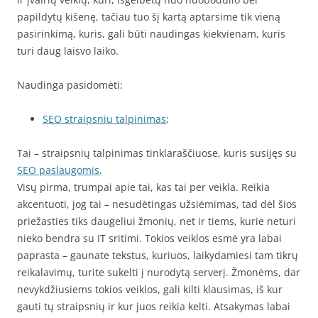
papildytų kišenę, tačiau tuo šį kartą aptarsime tik vieną
pasirinkimą, kuris, gali būti naudingas kiekvienam, kuris
turi daug laisvo laiko.
Naudinga pasidomėti:
SEO straipsniu talpinimas
;
Tai – straipsnių talpinimas tinklaraščiuose, kuris susijęs su
SEO paslaugomis
.
Visų pirma, trumpai apie tai, kas tai per veikla. Reikia
akcentuoti, jog tai – nesudėtingas užsiėmimas, tad dėl šios
priežasties tiks daugeliui žmonių, net ir tiems, kurie neturi
nieko bendra su IT sritimi. Tokios veiklos esmė yra labai
paprasta – gaunate tekstus, kuriuos, laikydamiesi tam tikrų
reikalavimų, turite sukelti į nurodytą serverį. Žmonėms, dar
nevykdžiusiems tokios veiklos, gali kilti klausimas, iš kur
gauti tų straipsnių ir kur juos reikia kelti. Atsakymas labai