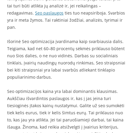
tai turi būti atlikta jų analizė ir, jei reikalingas –
redagavimas.
Seo paslaugos
ties tuo neapsiriboja. Svarbios
yra ir meta žymos. Tai raktiniai žodžiai, analizės, tyrimai ir
pan.
Išorinė Seo optimizacija įvardinama kaip svarbiausia dalis.
Teigiama, kad net 60–80 procentų sėkmės priklauso būtent
nuo šios dalies, o ne nuo vidinės. Darbas su socialiniais
tinklais, įvairių naudingų nuorodų rinkimas, Seo straipsniai
bei kiti straipsniai yra labai svarbūs atliekant tinklapio
populiarinimo darbus.
Seo optimizacijos kaina yra labai dominantis klausimas.
Aukščiau išvardintos paslaugos ir, kas į jas įeina turi
tiesioginės įtakos kainų nustatymui. Galite už seo sumokėti
tiek kelis eurus, tiek ir kelis šimtus eurų. Tai priklauso nuo
to, kas jau yra atlikta. Jei tai paruošiamieji darbai, tai kaina
išauga. Žinoma, kad reikia atsižvelgti į įvairius kriterijus,