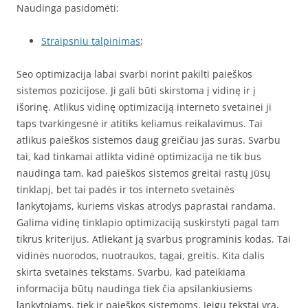
Naudinga pasidomėti:
Straipsniu talpinimas
;
Seo optimizacija labai svarbi norint pakilti paieškos
sistemos pozicijose. Ji gali būti skirstoma į vidinę ir į
išorinę. Atlikus vidinę optimizaciją interneto svetainei ji
taps tvarkingesnė ir atitiks keliamus reikalavimus. Tai
atlikus paieškos sistemos daug greičiau jas suras. Svarbu
tai, kad tinkamai atlikta vidinė optimizacija ne tik bus
naudinga tam, kad paieškos sistemos greitai rastų jūsų
tinklapį, bet tai padės ir tos interneto svetainės
lankytojams, kuriems viskas atrodys paprastai randama.
Galima vidinę tinklapio optimizaciją suskirstyti pagal tam
tikrus kriterijus. Atliekant ją svarbus programinis kodas. Tai
vidinės nuorodos, nuotraukos, tagai, greitis. Kita dalis
skirta svetainės tekstams. Svarbu, kad pateikiama
informacija būtų naudinga tiek čia apsilankiusiems
lankytojams, tiek ir paieškos sistemoms. Jeigu tekstai yra,