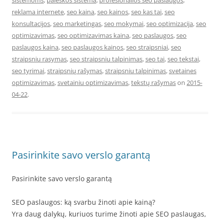
sistemoms
,
paieskos sistema
,
profesionalios seo paslaugos
,
reklama internete
,
seo kaina
,
seo kainos
,
seo kas tai
,
seo
konsultacijos
,
seo marketingas
,
seo mokymai
,
seo optimizacija
,
seo
optimizavimas
,
seo optimizavimas kaina
,
seo paslaugos
,
seo
paslaugos kaina
,
seo paslaugos kainos
,
seo straipsniai
,
seo
straipsniu rasymas
,
seo straipsniu talpinimas
,
seo tai
,
seo tekstai
,
seo tyrimai
,
straipsnių rašymas
,
straipsniu talpinimas
,
svetaines
optimizavimas
,
svetainiu optimizavimas
,
tekstų rašymas
on
2015-
04-22
.
Pasirinkite savo verslo garantą
Pasirinkite savo verslo garantą
SEO paslaugos: ką svarbu žinoti apie kainą?
Yra daug dalykų, kuriuos turime žinoti apie SEO paslaugas,