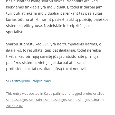
nes nustatant kainą svarbu viskas. Nepamirškite, kad
kiekvienas tinklapis yra individualus, todėl ir darbai jam
turi būti atliekami individualiai parenkant tas paslaugas,
kurias būtina atlikti norint pasiekti aukštų pozicijų paieškos
sistemos reitinguose. Nedelskite ir kreipkitės į seo
specialistus.
Svarbu suprasti, kad
SEO
yra ne trumpalaikis darbas, o
ilgalaikis. Jo rezultatai taip pat ilgalaikiai, todėl nereikia
tikėtis, kad pirmąją savaitę jūs jau atsidursite pirmoje
paieškos sistemos vietoje. Jei darbai atliekami
profesionaliai, tai rezultatai jūsų tikrai nenuvils.
SEO straipsnių talpinimas
This entry was posted in
Kalba patirtis
and tagged
profesionalios
seo paslaugos
,
seo kaina
,
seo paslaugos
,
seo paslaugos kaina
on
2016-02-02
.