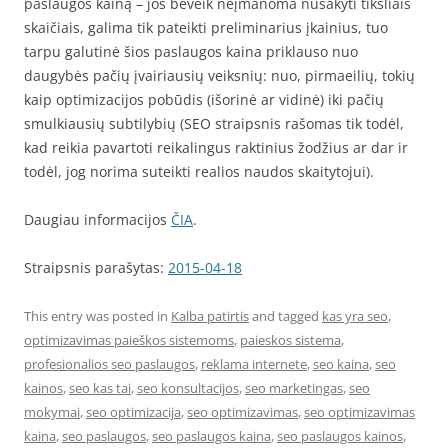
paslaugos kainą – jos beveik neįmanoma nusakyti tiksliais
skaičiais, galima tik pateikti preliminarius įkainius, tuo
tarpu galutinė šios paslaugos kaina priklauso nuo
daugybės pačių įvairiausių veiksnių: nuo, pirmaeilių, tokių
kaip optimizacijos pobūdis (išorinė ar vidinė) iki pačių
smulkiausių subtilybių (SEO straipsnis rašomas tik todėl,
kad reikia pavartoti reikalingus raktinius žodžius ar dar ir
todėl, jog norima suteikti realios naudos skaitytojui).
Daugiau informacijos
ČIA
.
Straipsnis parašytas:
2015-04-18
This entry was posted in
Kalba patirtis
and tagged
kas yra seo
,
optimizavimas paieškos sistemoms
,
paieskos sistema
,
profesionalios seo paslaugos
,
reklama internete
,
seo kaina
,
seo
kainos
,
seo kas tai
,
seo konsultacijos
,
seo marketingas
,
seo
mokymai
,
seo optimizacija
,
seo optimizavimas
,
seo optimizavimas
kaina
,
seo paslaugos
,
seo paslaugos kaina
,
seo paslaugos kainos
,