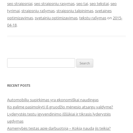
seo straipsniai
,
seo straipsniu rasymas
,
seo tai
,
seo tekstai
,
seo
tyrimai
,
straipsnių rašymas
,
straipsniu talpinimas
,
svetaines
optimizavimas
,
svetainiu optimizavimas
,
tekstų rašymas
on
2015-
04-18
.
Search
for:
RECENT POSTS
Automobilių supirkimas yra ekonomiškai naudingas
Ko galime pasimokyti iš gruodžio mėnesio atsargų valdyme?
Lyderystės testų įgyvendinimo iššūkiai ir tikrasis lyderystės
ugdymas
Asmenybės testas apie darbuotoją – Kokią naudą jis teikia?