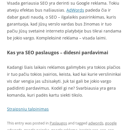
Visada geriausia SEO yra derinti su Google reklama. Tokiu
atveju efektas bus našiausias.
AdWords
padeda čia ir
dabar gauti naudą, o SEO – ilgalaikis pasirinkimas, kuris
garantuoja, kad Jūsų verslo vardas bus žinomas ir tuo
pačiu Jūsų svetainė interneto platybėje bus tikrai randama
be jokio vargo. Kompleksinė reklama – visada laimi.
Kas yra SEO paslaugos – didesni pardavimai
Kadangi šiais laikais reklamos galimybės yra tokios plačios
ir tuo pačiu tokios įvairios, keista, kad kai kurie verslininkai
vis dar vengia jas užsisakyti. Juk tai gali be jokio vargo
padidinti pardavimus. Kodėl gi ne? Svarbiausia yra gera
komanda, kuri padės kartu siekti tikslo.
Straipsniu talpinimas
This entry was posted in
Paslaugos
and tagged
adwords
,
google