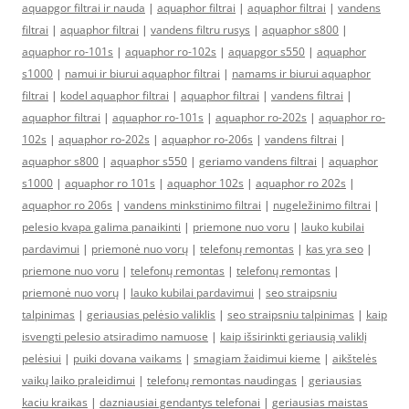
aquapgor filtrai ir nauda
|
aquaphor filtrai
|
aquaphor filtrai
|
vandens
filtrai
|
aquaphor filtrai
|
vandens filtru rusys
|
aquaphor s800
|
aquaphor ro-101s
|
aquaphor ro-102s
|
aquapgor s550
|
aquaphor
s1000
|
namui ir biurui aquaphor filtrai
|
namams ir biurui aquaphor
filtrai
|
kodel aquaphor filtrai
|
aquaphor filtrai
|
vandens filtrai
|
aquaphor filtrai
|
aquaphor ro-101s
|
aquaphor ro-202s
|
aquaphor ro-
102s
|
aquaphor ro-202s
|
aquaphor ro-206s
|
vandens filtrai
|
aquaphor s800
|
aquaphor s550
|
geriamo vandens filtrai
|
aquaphor
s1000
|
aquaphor ro 101s
|
aquaphor 102s
|
aquaphor ro 202s
|
aquaphor ro 206s
|
vandens minkstinimo filtrai
|
nugeležinimo filtrai
|
pelesio kvapa galima panaikinti
|
priemone nuo voru
|
lauko kubilai
pardavimui
|
priemonė nuo vorų
|
telefonų remontas
|
kas yra seo
|
priemone nuo voru
|
telefonų remontas
|
telefonų remontas
|
priemonė nuo vorų
|
lauko kubilai pardavimui
|
seo straipsniu
talpinimas
|
geriausias pelėsio valiklis
|
seo straipsniu talpinimas
|
kaip
isvengti pelesio atsiradimo namuose
|
kaip išsirinkti geriausią valiklį
pelėsiui
|
puiki dovana vaikams
|
smagiam žaidimui kieme
|
aikštelės
vaikų laiko praleidimui
|
telefonų remontas naudingas
|
geriausias
kaciu kraikas
|
dazniausiai gendantys telefonai
|
geriausias maistas