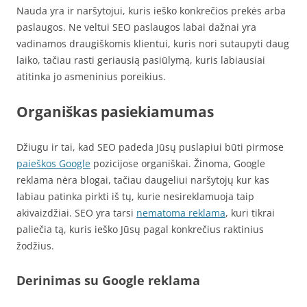
Nauda yra ir naršytojui, kuris ieško konkrečios prekės arba
paslaugos. Ne veltui SEO paslaugos labai dažnai yra
vadinamos draugiškomis klientui, kuris nori sutaupyti daug
laiko, tačiau rasti geriausią pasiūlymą, kuris labiausiai
atitinka jo asmeninius poreikius.
Organiškas pasiekiamumas
Džiugu ir tai, kad SEO padeda Jūsų puslapiui būti pirmose
paieškos Google
pozicijose organiškai. Žinoma, Google
reklama nėra blogai, tačiau daugeliui naršytojų kur kas
labiau patinka pirkti iš tų, kurie nesireklamuoja taip
akivaizdžiai. SEO yra tarsi
nematoma reklama
, kuri tikrai
paliečia tą, kuris ieško Jūsų pagal konkrečius raktinius
žodžius.
Derinimas su Google reklama