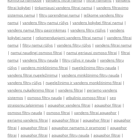
komfortui namuose
|
vandens filtrai namui
|
filtrai namams
|
vandens
filtrai kokybei
|
tinkamiausi vandens filtrai namui
|
vandens filtravimo
sistemos namui
|
filtrų sprendimai namui
|
ieškome vandens filtrų
namui
|
vandens filtrų namui rūšys
|
vandens kokybei filtrai namui
|
vandens namui filtrų pasirinkimas
|
vandens filtrų rtūšys
|
vandens
kokybei name
|
rekomenduojami vandens filtrai namui
|
vandens filtrai
namui
|
filtrų namui rūšys
|
vandens filtrų rūšys
|
vandens filtrai namui
|
namui naudingi osmoso filtrai
|
namui geriausi osmoso filtrai
|
filtrai
namui
|
vandens filtrų nauda
|
filtrų rūšys ir nauda
|
vandens filtrų
rūšys
|
vandens minkštinimo filtrai
|
nugeležinimo filtrų nauda
|
vandens filtrai nugeležinimui
|
vandens minkštinimo filtrų nauda
|
vandens filtrų rūšys
|
nugeležinimo ir vandens monkštinimo filtrai
|
vandens nukalkinimo filtrai
|
vandens filtrai
|
geriamo vandens
sistemos
|
osmoso filtrų nauda
|
atbulinio osmoso filtrai
|
seo
straipsniu talpinimas
|
aquaphor vandens filtrai
|
aquaphor filtrai
|
osmoso filtrų nauda
|
osmoso filtrai
|
vandens filtrai aquaphor
|
geriamo vandens filtrai
|
aquaphor filtrai
|
aquaphor filtrai
|
aquaphor
filtrai
|
aquaphor filtrai
|
aquaphor namams ir pramonei
|
aquaphor
filtrai
|
aquaphor filtrai
|
aquaphor filtrų nauda
|
aquaphor filtrai
|