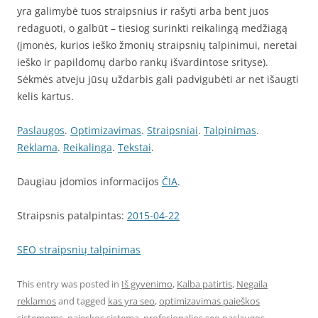
yra galimybė tuos straipsnius ir rašyti arba bent juos
redaguoti, o galbūt – tiesiog surinkti reikalingą medžiagą
(įmonės, kurios ieško žmonių straipsnių talpinimui, neretai
ieško ir papildomų darbo rankų išvardintose srityse).
Sėkmės atveju jūsų uždarbis gali padvigubėti ar net išaugti
kelis kartus.
Paslaugos
.
Optimizavimas
.
Straipsniai
.
Talpinimas
.
Reklama
.
Reikalinga
.
Tekstai
.
Daugiau įdomios informacijos
ČIA
.
Straipsnis patalpintas:
2015-04-22
SEO straipsnių talpinimas
This entry was posted in
Iš gyvenimo
,
Kalba patirtis
,
Negaila
reklamos
and tagged
kas yra seo
,
optimizavimas paieškos