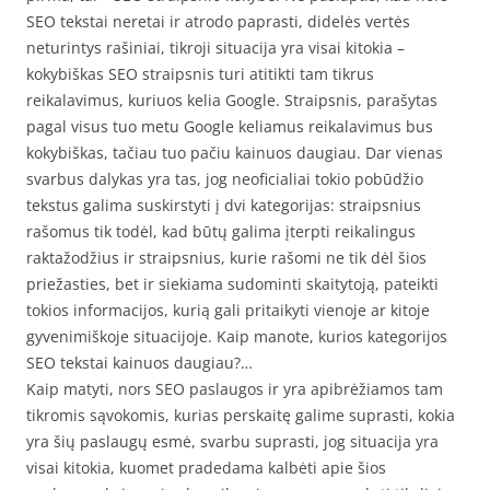
SEO tekstai neretai ir atrodo paprasti, didelės vertės
neturintys rašiniai, tikroji situacija yra visai kitokia –
kokybiškas SEO straipsnis turi atitikti tam tikrus
reikalavimus, kuriuos kelia Google. Straipsnis, parašytas
pagal visus tuo metu Google keliamus reikalavimus bus
kokybiškas, tačiau tuo pačiu kainuos daugiau. Dar vienas
svarbus dalykas yra tas, jog neoficialiai tokio pobūdžio
tekstus galima suskirstyti į dvi kategorijas: straipsnius
rašomus tik todėl, kad būtų galima įterpti reikalingus
raktažodžius ir straipsnius, kurie rašomi ne tik dėl šios
priežasties, bet ir siekiama sudominti skaitytoją, pateikti
tokios informacijos, kurią gali pritaikyti vienoje ar kitoje
gyvenimiškoje situacijoje. Kaip manote, kurios kategorijos
SEO tekstai kainuos daugiau?…
Kaip matyti, nors SEO paslaugos ir yra apibrėžiamos tam
tikromis sąvokomis, kurias perskaitę galime suprasti, kokia
yra šių paslaugų esmė, svarbu suprasti, jog situacija yra
visai kitokia, kuomet pradedama kalbėti apie šios