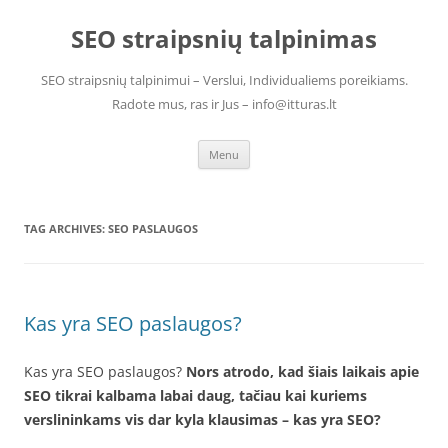
Skip
to
SEO straipsnių talpinimas
content
SEO straipsnių talpinimui – Verslui, Individualiems poreikiams.
Radote mus, ras ir Jus – info@itturas.lt
Menu
TAG ARCHIVES:
SEO PASLAUGOS
Kas yra SEO paslaugos?
Kas yra SEO paslaugos?
Nors atrodo, kad šiais laikais apie
SEO tikrai kalbama labai daug, tačiau kai kuriems
verslininkams vis dar kyla klausimas – kas yra SEO?