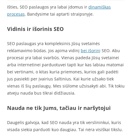
Išties, SEO paslaugos yra labai įdomus ir
dinamiškas
procesas
. Bandysime tai aptarti straipsnyje.
Vidinis ir išorinis SEO
SEO paslaugas yra kompleksinis Jūsų svetainės
reklamavimo būdas. Jos apima vidinį
bei išorinį
SEO. Abu
procesai yra labai svarbūs. Vienas padeda Jūsų svetainei
arba internetinei parduotuvei tapti kur kas labiau matomai
bei vertinami, o kitas kuria priemones, kurios gali padėti
jus pasiekti per įvairius šaltinius. Kai kurie užsako tiek
vienas iš šių paslaugų. Mes siūlome užsisakyti abi. Tik tokiu
atveju nauda bus tikrai didžiausia.
Nauda ne tik Jums, tačiau ir naršytojui
Daugelis galvoja, kad SEO nauda yra tik verslininkui, kuris
visada siekia parduoti kuo daugiau. Tai nėra visiškai tikslu.