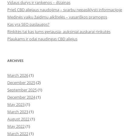
Vidaus durys ir rankenos – dizainas
Prieš CBD aliejaus naudojimą – svarbu nepasiklysti informacijoje
Medinės vaikų žaidimų aikštelės – vasariškos pramogos
Kas yra SEO paslaugos?
Rinkitės tai kas Jums geriausia- auksiniai auskarai rinkutės
Plaukams ir odai naudingas CBD aliejus
ARCHIVES
March 2026
(1)
December 2025
(2)
September 2025
(1)
December 2024
(1)
May 2023
(1)
March 2023
(1)
August 2022
(1)
May 2022
(1)
March 2022
(1)