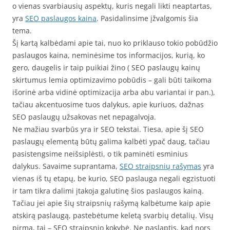
o vienas svarbiausių aspektų, kuris negali likti neaptartas,
yra
SEO paslaugos kaina
. Pasidalinsime įžvalgomis šia
tema.
Šį kartą kalbėdami apie tai, nuo ko priklauso tokio pobūdžio
paslaugos kaina, neminėsime tos informacijos, kurią, ko
gero, daugelis ir taip puikiai žino ( SEO paslaugų kainų
skirtumus lemia optimizavimo pobūdis – gali būti taikoma
išorinė arba vidinė optimizacija arba abu variantai ir pan.),
tačiau akcentuosime tuos dalykus, apie kuriuos, dažnas
SEO paslaugų užsakovas net nepagalvoja.
Ne mažiau svarbūs yra ir SEO tekstai. Tiesa, apie šį SEO
paslaugų elementą būtų galima kalbėti ypač daug, tačiau
pasistengsime neišsiplėsti, o tik paminėti esminius
dalykus. Savaime suprantama,
SEO straipsnių rašymas
yra
vienas iš tų etapų, be kurio, SEO paslauga negali egzistuoti
ir tam tikra dalimi įtakoja galutinę šios paslaugos kainą.
Tačiau jei apie šių straipsnių rašymą kalbėtume kaip apie
atskirą paslaugą, pastebėtume keletą svarbių detalių. Visų
pirma, tai – SEO straipsnio kokybė. Ne paslaptis, kad nors