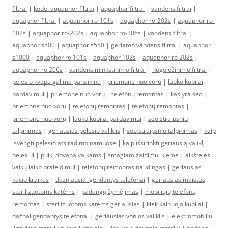
filtrai
|
kodel aquaphor filtrai
|
aquaphor filtrai
|
vandens filtrai
|
aquaphor filtrai
|
aquaphor ro-101s
|
aquaphor ro-202s
|
aquaphor ro-
102s
|
aquaphor ro-202s
|
aquaphor ro-206s
|
vandens filtrai
|
aquaphor s800
|
aquaphor s550
|
geriamo vandens filtrai
|
aquaphor
s1000
|
aquaphor ro 101s
|
aquaphor 102s
|
aquaphor ro 202s
|
aquaphor ro 206s
|
vandens minkstinimo filtrai
|
nugeležinimo filtrai
|
pelesio kvapa galima panaikinti
|
priemone nuo voru
|
lauko kubilai
pardavimui
|
priemonė nuo vorų
|
telefonų remontas
|
kas yra seo
|
priemone nuo voru
|
telefonų remontas
|
telefonų remontas
|
priemonė nuo vorų
|
lauko kubilai pardavimui
|
seo straipsniu
talpinimas
|
geriausias pelėsio valiklis
|
seo straipsniu talpinimas
|
kaip
isvengti pelesio atsiradimo namuose
|
kaip išsirinkti geriausią valiklį
pelėsiui
|
puiki dovana vaikams
|
smagiam žaidimui kieme
|
aikštelės
vaikų laiko praleidimui
|
telefonų remontas naudingas
|
geriausias
kaciu kraikas
|
dazniausiai gendantys telefonai
|
geriausias maistas
sterilizuotoms katėms
|
padangų žymėjimas
|
mobiliųjų telefonų
remontas
|
sterilizuotoms katėms geriausias
|
kiek kainuoja kubilai
|
dažnai gendantys telefonai
|
geriausias vonios valiklis
|
elektromobiliu