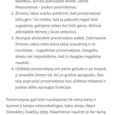
aspektus, kuriais planuojate ieškoti. Durex
Pleasuremax – puikus pasirinkimas.
Žinoma, labai svarbu patikrinti, kad prezervatyvai
būtų geri. Tai reiškia, kad jų pakuotė negali būti
sugadinta, galiojimo laikas turi būti geras. Būtinai
atkreipkite dėmesį į šiuos veiksnius.
Atsargiai atidarykite prezervatyvo pakelį. Dažniausiai
žmonės sekso metu būna labai įsiaudrinę ir to
rezultatas – sugadintas prezervatyvas. Daugeliu
atveju net nepastebima, kad jo daugiau negalima
naudoti.
Uždėkite prezervatyvą ant penio galiuko ir po truputį
jį smaukite žemyn tol, kol jis gražiai apsigaubs. Štai
taip paprastai prezervatyvas bus uždėtas tinkamai ir
puikiai atliks apsaugos funkcijas.
Prezervatyvas gali būti naudojamas tik vieną kartą ir
kuomet ji tampa nebereikalingas, tokiu atveju iškart
išmeskite į šiukšlių dėžę. Pakartotinai naudoti jo dar kartą