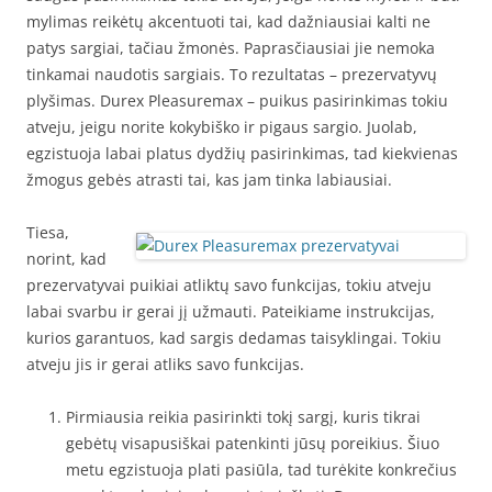
mylimas reikėtų akcentuoti tai, kad dažniausiai kalti ne
patys sargiai, tačiau žmonės. Paprasčiausiai jie nemoka
tinkamai naudotis sargiais. To rezultatas – prezervatyvų
plyšimas. Durex Pleasuremax – puikus pasirinkimas tokiu
atveju, jeigu norite kokybiško ir pigaus sargio. Juolab,
egzistuoja labai platus dydžių pasirinkimas, tad kiekvienas
žmogus gebės atrasti tai, kas jam tinka labiausiai.
Tiesa,
norint, kad
prezervatyvai puikiai atliktų savo funkcijas, tokiu atveju
labai svarbu ir gerai jį užmauti. Pateikiame instrukcijas,
kurios garantuos, kad sargis dedamas taisyklingai. Tokiu
atveju jis ir gerai atliks savo funkcijas.
Pirmiausia reikia pasirinkti tokį sargį, kuris tikrai
gebėtų visapusiškai patenkinti jūsų poreikius. Šiuo
metu egzistuoja plati pasiūla, tad turėkite konkrečius