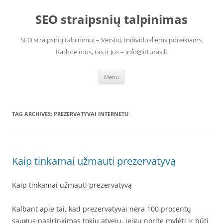
Skip
to
SEO straipsnių talpinimas
content
SEO straipsnių talpinimui – Verslui, Individualiems poreikiams.
Radote mus, ras ir Jus – info@itturas.lt
Menu
TAG ARCHIVES:
PREZERVATYVAI INTERNETU
Kaip tinkamai užmauti prezervatyvą
Kaip tinkamai užmauti prezervatyvą
Kalbant apie tai, kad prezervatyvai nėra 100 procentų
saugus pasirinkimas tokiu atveju, jeigu norite mylėti ir būti