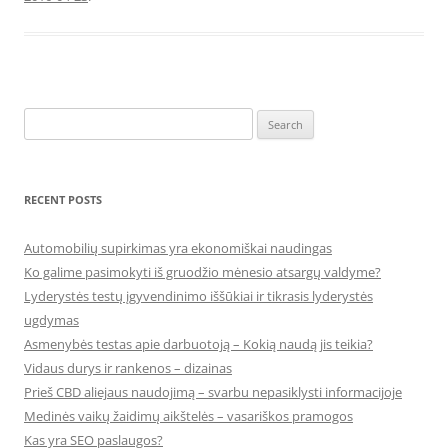
Search
for:
RECENT POSTS
Automobilių supirkimas yra ekonomiškai naudingas
Ko galime pasimokyti iš gruodžio mėnesio atsargų valdyme?
Lyderystės testų įgyvendinimo iššūkiai ir tikrasis lyderystės
ugdymas
Asmenybės testas apie darbuotoją – Kokią naudą jis teikia?
Vidaus durys ir rankenos – dizainas
Prieš CBD aliejaus naudojimą – svarbu nepasiklysti informacijoje
Medinės vaikų žaidimų aikštelės – vasariškos pramogos
Kas yra SEO paslaugos?