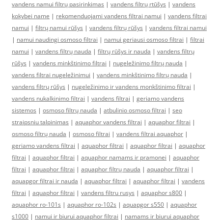
vandens namui filtrų pasirinkimas
|
vandens filtrų rtūšys
|
vandens
kokybei name
|
rekomenduojami vandens filtrai namui
|
vandens filtrai
namui
|
filtrų namui rūšys
|
vandens filtrų rūšys
|
vandens filtrai namui
|
namui naudingi osmoso filtrai
|
namui geriausi osmoso filtrai
|
filtrai
namui
|
vandens filtrų nauda
|
filtrų rūšys ir nauda
|
vandens filtrų
rūšys
|
vandens minkštinimo filtrai
|
nugeležinimo filtrų nauda
|
vandens filtrai nugeležinimui
|
vandens minkštinimo filtrų nauda
|
vandens filtrų rūšys
|
nugeležinimo ir vandens monkštinimo filtrai
|
vandens nukalkinimo filtrai
|
vandens filtrai
|
geriamo vandens
sistemos
|
osmoso filtrų nauda
|
atbulinio osmoso filtrai
|
seo
straipsniu talpinimas
|
aquaphor vandens filtrai
|
aquaphor filtrai
|
osmoso filtrų nauda
|
osmoso filtrai
|
vandens filtrai aquaphor
|
geriamo vandens filtrai
|
aquaphor filtrai
|
aquaphor filtrai
|
aquaphor
filtrai
|
aquaphor filtrai
|
aquaphor namams ir pramonei
|
aquaphor
filtrai
|
aquaphor filtrai
|
aquaphor filtrų nauda
|
aquaphor filtrai
|
aquapgor filtrai ir nauda
|
aquaphor filtrai
|
aquaphor filtrai
|
vandens
filtrai
|
aquaphor filtrai
|
vandens filtru rusys
|
aquaphor s800
|
aquaphor ro-101s
|
aquaphor ro-102s
|
aquapgor s550
|
aquaphor
s1000
|
namui ir biurui aquaphor filtrai
|
namams ir biurui aquaphor