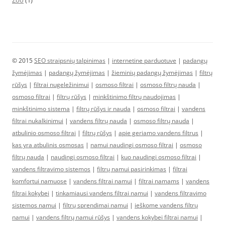
Zoo
(1)
© 2015
SEO straipsnių talpinimas
|
internetine parduotuve
|
padangų
žymėjimas
|
padangų žymėjimas
|
žieminių padangų žymėjimas
|
filtrų
rūšys
|
filtrai nugeležinimui
|
osmoso filtrai
|
osmoso filtrų nauda
|
osmoso filtrai
|
filtrų rūšys
|
minkštinimo filtrų naudojimas
|
minkštinimo sistema
|
filtrų rūšys ir nauda
|
osmoso filtrai
|
vandens
filtrai nukalkinimui
|
vandens filtrų nauda
|
osmoso filtrų nauda
|
atbulinio osmoso filtrai
|
filtrų rūšys
|
apie geriamo vandens filtrus
|
kas yra atbulinis osmosas
|
namui naudingi osmoso filtrai
|
osmoso
filtrų nauda
|
naudingi osmoso filtrai
|
kuo naudingi osmoso filtrai
|
vandens filtravimo sistemos
|
filtrų namui pasirinkimas
|
filtrai
komfortui namuose
|
vandens filtrai namui
|
filtrai namams
|
vandens
filtrai kokybei
|
tinkamiausi vandens filtrai namui
|
vandens filtravimo
sistemos namui
|
filtrų sprendimai namui
|
ieškome vandens filtrų
namui
|
vandens filtrų namui rūšys
|
vandens kokybei filtrai namui
|