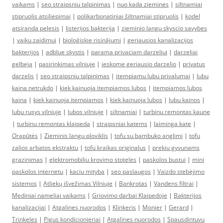
vaikams
|
seo straipsniu talpinimas
|
nuo kada ziemines
|
siltnamiai
stipruolis atsiliepimai
|
polikarbonatiniai šiltnamiai stipruolis
|
kodel
atsiranda pelesis
|
listerijos bakterija
|
zieminio langu skyscio savybes
|
vaiku zaidimui
|
bioloģiskie risinājumi
|
geriausios kanalizacijos
bakterijos
|
adblue skystis
|
parama privaciam darzeliui
|
darzeliai
gelbeja
|
pasirinkimas vilniuje
|
ieskome geriausio darzelio
|
privatus
darzelis
|
seo straipsniu talpinimas
|
itempiamu lubu privalumai
|
lubu
kaina netrukdo
|
kiek kainuoja itempiamos lubos
|
itempiamos lubos
kaina
|
kiek kainuoja itempiamos
|
kiek kainuoja lubos
|
lubu kainos
|
lubu rusys vilniuje
|
lubos vilniuje
|
siltnamiai
|
turbinu remontas kaune
|
turbinu remontas klaipeda
|
straipsniai katems
|
laiminga kate
|
Orapūtės
|
Zieminis langu ploviklis
|
tofu su bambuko anglimi
|
tofu
zalios arbatos ekstraktu
|
tofu kraikas originalus
|
prekiu gyvunams
grazinimas
|
elektromobiliu krovimo stoteles
|
paskolos bustui
|
mini
paskolos internetu
|
kaciu mityba
|
seo paslaugos
|
Vaizdo stebėjimo
sistemos
|
Atliekų išvežimas Vilniuje
|
Bankrotas
|
Vandens filtrai
|
Mediniai nameliai vaikams
|
Griovimo darbai Klaipedoje
|
Bakterijos
kanalizacijai
|
Atgalines nuorodos
|
Klinkeris
|
Monier
|
Gerard
|
Trinkeles
|
Pigus kondicionieriai
|
Atgalines nuorodos
|
Spausdintuvu