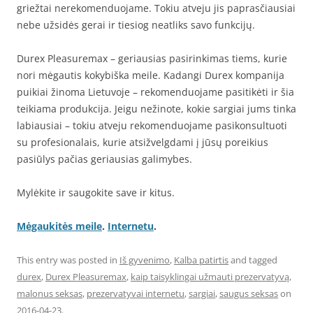
griežtai nerekomenduojame. Tokiu atveju jis paprasčiausiai
nebe užsidės gerai ir tiesiog neatliks savo funkcijų.
Durex Pleasuremax – geriausias pasirinkimas tiems, kurie
nori mėgautis kokybiška meile. Kadangi Durex kompanija
puikiai žinoma Lietuvoje – rekomenduojame pasitikėti ir šia
teikiama produkcija. Jeigu nežinote, kokie sargiai jums tinka
labiausiai – tokiu atveju rekomenduojame pasikonsultuoti
su profesionalais, kurie atsižvelgdami į jūsų poreikius
pasiūlys pačias geriausias galimybes.
Mylėkite ir saugokite save ir kitus.
Mėgaukitės meile
.
Internetu
.
This entry was posted in
Iš gyvenimo
,
Kalba patirtis
and tagged
durex
,
Durex Pleasuremax
,
kaip taisyklingai užmauti prezervatyvą
,
malonus seksas
,
prezervatyvai internetu
,
sargiai
,
saugus seksas
on
2016-04-23
.