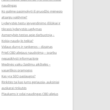
naudingas
Ko galime pasimokyti iš gruodžio mėnesio
atsargų valdyme?
Lyderystės testų įgyvendinimo iššūkiai ir
tikrasis lyderystės ugdymas
Asmenybės testas apie darbuotoją –
Kokią naudą jis teikia?
Vidaus durys ir rankenos – dizainas
Prieš CBD aliejaus naudojimą – svarbu
nepasiklysti informacijoje
Medinės vaikų žaidimų aikštelės –
vasariškos pramogos
Kas yra SEO paslaugos?
Rinkitės tai kas Jums geriausia- auksiniai
auskarai rinkutės
Plaukams ir odai naudingas CBD aliejus