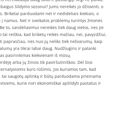
sibaigus šildymo sezonui? Jums nereikės jo džiovinti, o
as. Briketai parduodami net ir nedideliais kiekiais, o
u į namus. Net ir sveikatos problemų turintys žmonės
 Be to, sandėliavimui nereikės tiek daug vietos, nes jie
 o tai reiškia, kad briketų reikės mažiau, nei, pavyzdžiui,
oti paprasčiau, nes nuo jų neliks tiek nešvarumų, kaip
alumų yra tikrai labai daug. Nudžiugins ir palanki
geras pasirinkimas kiekvienam iš mūsų.
rdėję arba jų žinios tik paviršutiniškos. Dėl šios
lternatyviomis kuro rūšimis. Jos kuriamos tam, kad
s, tai saugotų aplinką ir būtų parduodama prieinama
s visiems, kurie nori ekonomiškai apšildyti pastatus ir