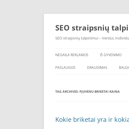
Skip
to
content
SEO straipsnių talp
SEO straipsnių talpinimui – Verslui, Individ
NEGAILA REKLAMOS
IŠ GYVENIMO
PASLAUGOS
DRAUDIMAS
BALDA
TAG ARCHIVES:
PJUVENU BRIKETAI KAINA
Kokie briketai yra ir koki