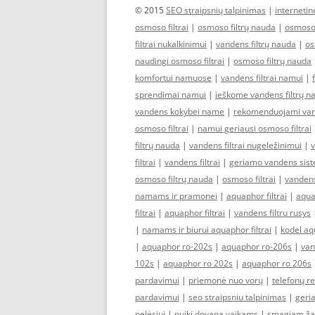
© 2015
SEO straipsnių talpinimas
|
interneti
osmoso filtrai
|
osmoso filtrų nauda
|
osmoso 
filtrai nukalkinimui
|
vandens filtrų nauda
|
os
naudingi osmoso filtrai
|
osmoso filtrų nauda
komfortui namuose
|
vandens filtrai namui
|
sprendimai namui
|
ieškome vandens filtrų n
vandens kokybei name
|
rekomenduojami vand
osmoso filtrai
|
namui geriausi osmoso filtrai
filtrų nauda
|
vandens filtrai nugeležinimui
|
v
filtrai
|
vandens filtrai
|
geriamo vandens sis
osmoso filtrų nauda
|
osmoso filtrai
|
vandens
namams ir pramonei
|
aquaphor filtrai
|
aquap
filtrai
|
aquaphor filtrai
|
vandens filtru rusys
|
namams ir biurui aquaphor filtrai
|
kodel aqu
|
aquaphor ro-202s
|
aquaphor ro-206s
|
van
102s
|
aquaphor ro 202s
|
aquaphor ro 206s
pardavimui
|
priemonė nuo vorų
|
telefonų r
pardavimui
|
seo straipsniu talpinimas
|
geria
pelėsiui
|
puiki dovana vaikams
|
smagiam ža