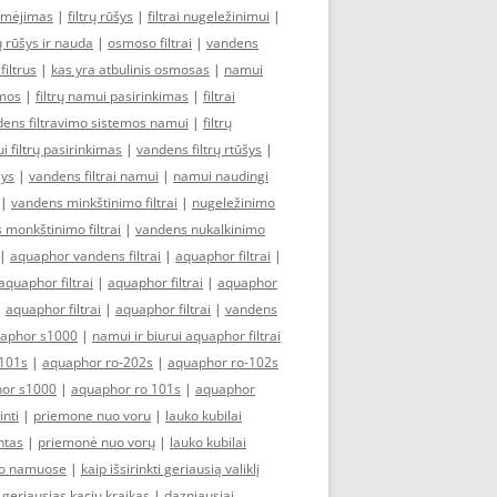
ymėjimas
|
filtrų rūšys
|
filtrai nugeležinimui
|
rų rūšys ir nauda
|
osmoso filtrai
|
vandens
iltrus
|
kas yra atbulinis osmosas
|
namui
emos
|
filtrų namui pasirinkimas
|
filtrai
ens filtravimo sistemos namui
|
filtrų
 filtrų pasirinkimas
|
vandens filtrų rtūšys
|
šys
|
vandens filtrai namui
|
namui naudingi
|
vandens minkštinimo filtrai
|
nugeležinimo
 monkštinimo filtrai
|
vandens nukalkinimo
|
aquaphor vandens filtrai
|
aquaphor filtrai
|
aquaphor filtrai
|
aquaphor filtrai
|
aquaphor
|
aquaphor filtrai
|
aquaphor filtrai
|
vandens
aphor s1000
|
namui ir biurui aquaphor filtrai
101s
|
aquaphor ro-202s
|
aquaphor ro-102s
or s1000
|
aquaphor ro 101s
|
aquaphor
inti
|
priemone nuo voru
|
lauko kubilai
ntas
|
priemonė nuo vorų
|
lauko kubilai
imo namuose
|
kaip išsirinkti geriausią valiklį
|
geriausias kaciu kraikas
|
dazniausiai