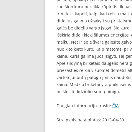
kad šiuo kuru nereikia rūpintis tik pa
ir neteks kapoti, kaip, kad reikia malk
didelius galima užsakyti su pristatym
galės be didelio vargo įsigyti šio kuro.
išskiria didelį kiekį šilumos energijos,
malkų. Net ir apie švarą galėsite galv
nuo kito kieto kuro. Kaip matome, priv
kaina, kuria galima juos įsigyti. Tai 
Apie šildymą briketais daugelis nėra gi
priežasties reikia visuomet domėtis a
vartotojui būtų patogu jomis naudoti
kaina. Medžio briketai yra puiki išeiti
neišleisti didžiulių sumų pinigų.
Daugiau informacijos rasite
ČIA
.
Straipsnis patalpintas: 2015-04-30