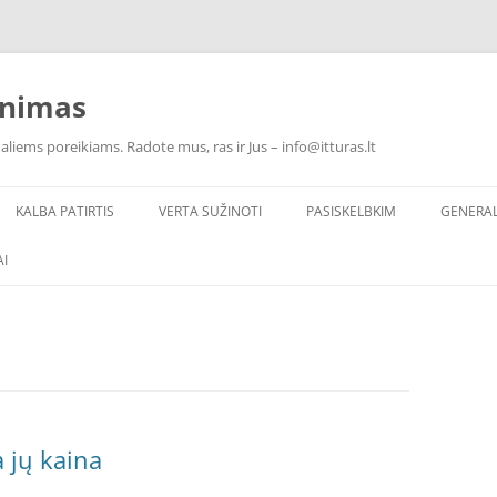
inimas
ualiems poreikiams. Radote mus, ras ir Jus – info@itturas.lt
KALBA PATIRTIS
VERTA SUŽINOTI
PASISKELBKIM
GENERA
I
a jų kaina