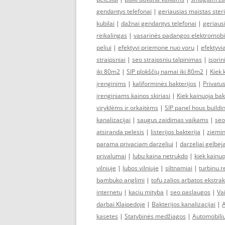
gendantys telefonai
|
geriausias maistas ster
kubilai
|
dažnai gendantys telefonai
|
geriausi
reikalingas
|
vasarinės padangos elektromobi
peliui
|
efektyvi priemone nuo voru
|
efektyvia
straipsniai
|
seo straipsniu talpinimas
|
isori
iki 80m2
|
SIP plokščių namai iki 80m2
|
Kiek 
įrenginims
|
kaliforminės bakterijos
|
Privatus
įrenginiams kainos skiriasi
|
Kiek kainuoja ba
viryklėms ir orkaitėms
|
SIP panel hous buildi
kanalizacijai
|
saugus zaidimas vaikams
|
seo
atsiranda pelesis
|
listerijos bakterija
|
ziemin
parama privaciam darzeliui
|
darzeliai gelbej
privalumai
|
lubu kaina netrukdo
|
kiek kainu
vilniuje
|
lubos vilniuje
|
siltnamiai
|
turbinu 
bambuko anglimi
|
tofu zalios arbatos ekstra
internetu
|
kaciu mityba
|
seo paslaugos
|
Va
darbai Klaipedoje
|
Bakterijos kanalizacijai
|
A
kasetes
|
Statybinės medžiagos
|
Automobili