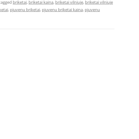
tagged
briketai
,
briketai kaina
,
briketai vilniuje
,
briketai vilniuje
ketai
,
pjuvenu briketai
,
pjuvenu briketai kaina
,
pjuvenu