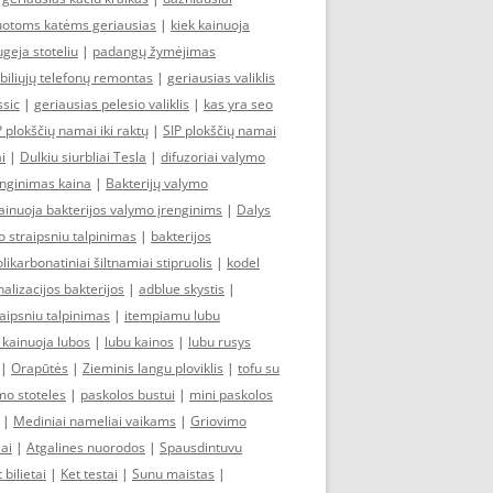
zuotoms katėms geriausias
|
kiek kainuoja
ugeja stoteliu
|
padangų žymėjimas
iliųjų telefonų remontas
|
geriausias valiklis
ssic
|
geriausias pelesio valiklis
|
kas yra seo
P plokščių namai iki raktų
|
SIP plokščių namai
i
|
Dulkiu siurbliai Tesla
|
difuzoriai valymo
enginimas kaina
|
Bakterijų valymo
ainuoja bakterijos valymo įrenginims
|
Dalys
o straipsniu talpinimas
|
bakterijos
likarbonatiniai šiltnamiai stipruolis
|
kodel
alizacijos bakterijos
|
adblue skystis
|
aipsniu talpinimas
|
itempiamu lubu
 kainuoja lubos
|
lubu kainos
|
lubu rusys
|
Orapūtės
|
Zieminis langu ploviklis
|
tofu su
mo stoteles
|
paskolos bustui
|
mini paskolos
|
Mediniai nameliai vaikams
|
Griovimo
iai
|
Atgalines nuorodos
|
Spausdintuvu
 bilietai
|
Ket testai
|
Sunu maistas
|