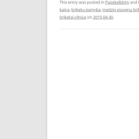
This entry was posted in
Pasiskelbkim
and 
kaina
,
briketu gamyba
,
medzio pjuvenu bri
briketai vilnius
on
2015-04-30
.