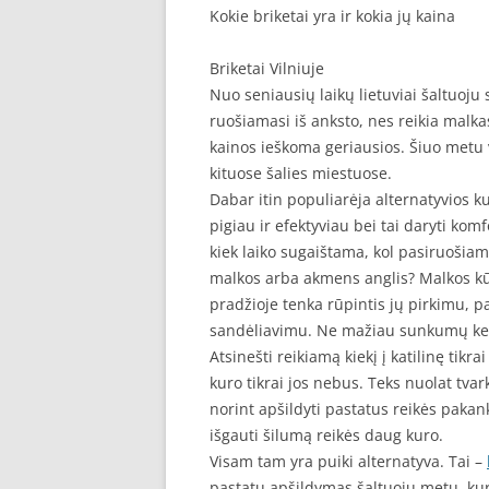
Kokie briketai yra ir kokia jų kaina
Briketai Vilniuje
Nuo seniausių laikų lietuviai šaltuoj
ruošiamasi iš anksto, nes reikia malkas
kainos ieškoma geriausios. Šiuo metu 
kituose šalies miestuose.
Dabar itin populiarėja alternatyvios ku
pigiau ir efektyviau bei tai daryti komf
kiek laiko sugaištama, kol pasiruoši
malkos arba akmens anglis? Malkos kūr
pradžioje tenka rūpintis jų pirkimu, p
sandėliavimu. Ne mažiau sunkumų keli
Atsinešti reikiamą kiekį į katilinę tikr
kuro tikrai jos nebus. Teks nuolat tvar
norint apšildyti pastatus reikės paka
išgauti šilumą reikės daug kuro.
Visam tam yra puiki alternatyva. Tai –
pastatų apšildymas šaltuoju metu, kuri