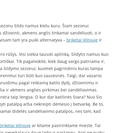
u sezonu šildo namus kietu kuru. Šiam sezonui
 džiovinti, akmens anglis tinkamai sandėliuoti, o ir
visam tam yra puiki alternatyva –
briketai Vilniuje
ir
ro rūšys. Visi siekia tausoti aplinką, šildytis namus kuo
ortiškai. Tik pagalvokite, kiek daug vargo patiriama ir,
ama šildymo sezonui, kuomet pagrindinis kuras tampa
enimui turi būti kuo sausesnės. Taigi, dar vasaros
aruošimu pagal reikiamą katilo dydį, džiovinimu ir
a ir akmens anglies pirkimas bei sandėliavimas.
ai nėra taip lengva. O kur dar katilinės švara? Nuo šio
kyti patalpą arba nekreipti dėmesio į betvarkę. Be to,
nkamai didelės sandėliavimo patalpos, nes tam, kad
briketai Vilniuje
ar kitame pasirinktame mieste. Tai
s nereikalauja daug laiko ir pastangų. Argi ne puiku,