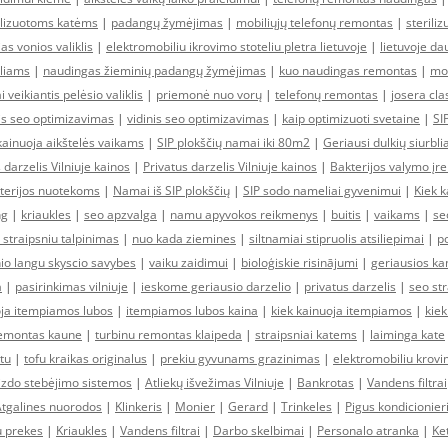
ilizuotoms katėms
|
padangų žymėjimas
|
mobiliųjų telefonų remontas
|
sterili
as vonios valiklis
|
elektromobiliu ikrovimo stoteliu pletra lietuvoje
|
lietuvoje da
liams
|
naudingas žieminių padangų žymėjimas
|
kuo naudingas remontas
|
mob
i veikiantis pelėsio valiklis
|
priemonė nuo vorų
|
telefonų remontas
|
josera cla
nis seo optimizavimas
|
vidinis seo optimizavimas
|
kaip optimizuoti svetaine
|
SI
kainuoja aikštelės vaikams
|
SIP plokščių namai iki 80m2
|
Geriausi dulkių siurblia
 darzelis Vilniuje kainos
|
Privatus darzelis Vilniuje kainos
|
Bakterijos valymo įr
kterijos nuotekoms
|
Namai iš SIP plokščių
|
SIP sodo nameliai gyvenimui
|
Kiek k
ng
|
kriaukles
|
seo apzvalga
|
namu apyvokos reikmenys
|
buitis
|
vaikams
|
se
 straipsniu talpinimas
|
nuo kada ziemines
|
siltnamiai stipruolis atsiliepimai
|
po
io langu skyscio savybes
|
vaiku zaidimui
|
bioloģiskie risinājumi
|
geriausios kan
a
|
pasirinkimas vilniuje
|
ieskome geriausio darzelio
|
privatus darzelis
|
seo str
oja itempiamos lubos
|
itempiamos lubos kaina
|
kiek kainuoja itempiamos
|
kiek
remontas kaune
|
turbinu remontas klaipeda
|
straipsniai katems
|
laiminga kate
ktu
|
tofu kraikas originalus
|
prekiu gyvunams grazinimas
|
elektromobiliu krovi
izdo stebėjimo sistemos
|
Atliekų išvežimas Vilniuje
|
Bankrotas
|
Vandens filtrai
tgalines nuorodos
|
Klinkeris
|
Monier
|
Gerard
|
Trinkeles
|
Pigus kondicionier
u prekes
|
Kriaukles
|
Vandens filtrai
|
Darbo skelbimai
|
Personalo atranka
|
Ket