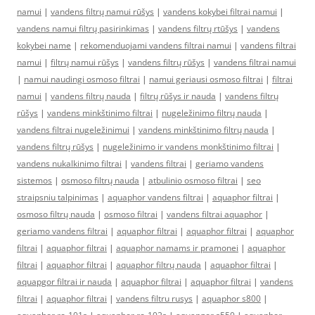
namui
|
vandens filtrų namui rūšys
|
vandens kokybei filtrai namui
|
vandens namui filtrų pasirinkimas
|
vandens filtrų rtūšys
|
vandens
kokybei name
|
rekomenduojami vandens filtrai namui
|
vandens filtrai
namui
|
filtrų namui rūšys
|
vandens filtrų rūšys
|
vandens filtrai namui
|
namui naudingi osmoso filtrai
|
namui geriausi osmoso filtrai
|
filtrai
namui
|
vandens filtrų nauda
|
filtrų rūšys ir nauda
|
vandens filtrų
rūšys
|
vandens minkštinimo filtrai
|
nugeležinimo filtrų nauda
|
vandens filtrai nugeležinimui
|
vandens minkštinimo filtrų nauda
|
vandens filtrų rūšys
|
nugeležinimo ir vandens monkštinimo filtrai
|
vandens nukalkinimo filtrai
|
vandens filtrai
|
geriamo vandens
sistemos
|
osmoso filtrų nauda
|
atbulinio osmoso filtrai
|
seo
straipsniu talpinimas
|
aquaphor vandens filtrai
|
aquaphor filtrai
|
osmoso filtrų nauda
|
osmoso filtrai
|
vandens filtrai aquaphor
|
geriamo vandens filtrai
|
aquaphor filtrai
|
aquaphor filtrai
|
aquaphor
filtrai
|
aquaphor filtrai
|
aquaphor namams ir pramonei
|
aquaphor
filtrai
|
aquaphor filtrai
|
aquaphor filtrų nauda
|
aquaphor filtrai
|
aquapgor filtrai ir nauda
|
aquaphor filtrai
|
aquaphor filtrai
|
vandens
filtrai
|
aquaphor filtrai
|
vandens filtru rusys
|
aquaphor s800
|