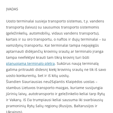
ĮVADAS
Uosto terminalai susieja transporto sistemas, t.y. vandens
transportą (laivus) su sausumos transporto sistemomis
(geležinkelių, automobilių, vidaus vandens transportu),
kartais ir su oro transportu, o naftos ir dujų terminalai – su
vamzdynų transportu. Kai terminalai tampa nepajėgūs
aptarnauti didėjančių krovinių srautų ar terminalo įranga
tampa neefektyvi krauti tam tikrą krovinį turi būti
planuojama terminalo plėtra
. Sukūrus naują terminalą
galima pritraukti didesnį kiekį krovinių srautų ne tik iš savo
uosto konkurentų, bet ir iš kitų uostų.
Šiandien šiauriausias neužšąlantis Klaipėdos uostas –
stambus Lietuvos transporto mazgas, kuriame susijungia
jūrinių laivų, autotransporto ir geležinkelio keliai tarp Rytų
ir Vakarų. Iš čia trumpiausi keliai sausuma iki svarbiausių
pramoninių Rytų šalių regionų (Rusijos, Baltarusijos ir
Ukrainos).