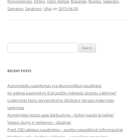
Novopolocko
,
Orsko
,
rasto darbai
,
Riazanės
,
Rusijos
,
Salavato
,
Samaros
,
Saratovo
,
Ufos
on
2015-04-30
.
Search
for:
RECENT POSTS
Automobilių supirkimas yra ekonomiškai naudingas
Ko galime pasimokyti iš gruodžio mėnesio atsargų valdyme?
Lyderystės testų įgyvendinimo iššūkiai ir tikrasis lyderystės
ugdymas
Asmenybės testas apie darbuotoją – Kokią naudą jis teikia?
Vidaus durys ir rankenos – dizainas
Prieš CBD aliejaus naudojimą – svarbu nepasiklysti informacijoje