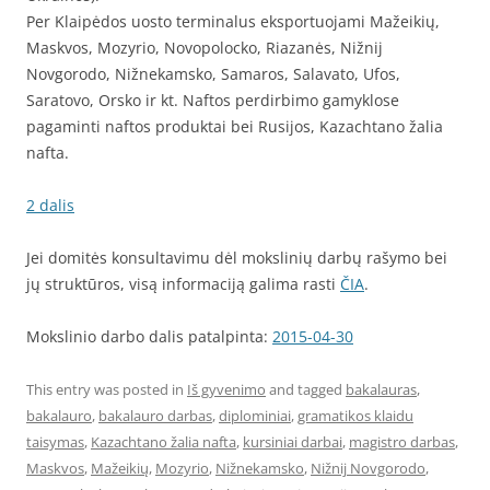
Per Klaipėdos uosto terminalus eksportuojami Mažeikių,
Maskvos, Mozyrio, Novopolocko, Riazanės, Nižnij
Novgorodo, Nižnekamsko, Samaros, Salavato, Ufos,
Saratovo, Orsko ir kt. Naftos perdirbimo gamyklose
pagaminti naftos produktai bei Rusijos, Kazachtano žalia
nafta.
2 dalis
Jei domitės konsultavimu dėl mokslinių darbų rašymo bei
jų struktūros, visą informaciją galima rasti
ČIA
.
Mokslinio darbo dalis patalpinta:
2015-04-30
This entry was posted in
Iš gyvenimo
and tagged
bakalauras
,
bakalauro
,
bakalauro darbas
,
diplominiai
,
gramatikos klaidu
taisymas
,
Kazachtano žalia nafta
,
kursiniai darbai
,
magistro darbas
,
Maskvos
,
Mažeikių
,
Mozyrio
,
Nižnekamsko
,
Nižnij Novgorodo
,