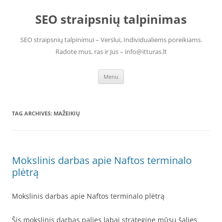
Skip
to
SEO straipsnių talpinimas
content
SEO straipsnių talpinimui – Verslui, Individualiems poreikiams.
Radote mus, ras ir Jus – info@itturas.lt
Menu
TAG ARCHIVES:
MAŽEIKIŲ
Mokslinis darbas apie Naftos terminalo
plėtrą
Mokslinis darbas apie Naftos terminalo plėtrą
Šis mokslinis darbas palies labai strateginę mūsų šalies