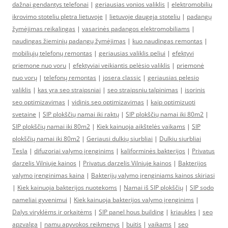
dažnai gendantys telefonai
|
geriausias vonios valiklis
|
elektromobiliu
ikrovimo stoteliu pletra lietuvoje
|
lietuvoje daugeja stoteliu
|
padangų
žymėjimas reikalingas
|
vasarinės padangos elektromobiliams
|
naudingas žieminių padangų žymėjimas
|
kuo naudingas remontas
|
mobiliųjų telefonų remontas
|
geriausias valiklis peliui
|
efektyvi
priemone nuo voru
|
efektyviai veikiantis pelėsio valiklis
|
priemonė
nuo vorų
|
telefonų remontas
|
josera classic
|
geriausias pelesio
valiklis
|
kas yra seo straipsniai
|
seo straipsniu talpinimas
|
isorinis
seo optimizavimas
|
vidinis seo optimizavimas
|
kaip optimizuoti
svetaine
|
SIP plokščių namai iki raktų
|
SIP plokščių namai iki 80m2
|
SIP plokščių namai iki 80m2
|
Kiek kainuoja aikštelės vaikams
|
SIP
plokščių namai iki 80m2
|
Geriausi dulkių siurbliai
|
Dulkiu siurbliai
Tesla
|
difuzoriai valymo įrenginims
|
kaliforminės bakterijos
|
Privatus
darzelis Vilniuje kainos
|
Privatus darzelis Vilniuje kainos
|
Bakterijos
valymo įrenginimas kaina
|
Bakterijų valymo įrenginiams kainos skiriasi
|
Kiek kainuoja bakterijos nuotekoms
|
Namai iš SIP plokščių
|
SIP sodo
nameliai gyvenimui
|
Kiek kainuoja bakterijos valymo įrenginims
|
Dalys viryklėms ir orkaitėms
|
SIP panel hous building
|
kriaukles
|
seo
apzvalga
|
namu apyvokos reikmenys
|
buitis
|
vaikams
|
seo