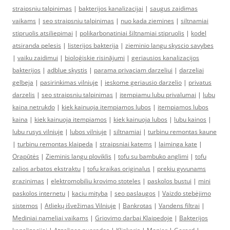
straipsniu talpinimas
|
bakterijos kanalizacijai
|
saugus zaidimas
vaikams
|
seo straipsniu talpinimas
|
nuo kada ziemines
|
siltnamiai
stipruolis atsiliepimai
|
polikarbonatiniai šiltnamiai stipruolis
|
kodel
atsiranda pelesis
|
listerijos bakterija
|
zieminio langu skyscio savybes
|
vaiku zaidimui
|
bioloģiskie risinājumi
|
geriausios kanalizacijos
bakterijos
|
adblue skystis
|
parama privaciam darzeliui
|
darzeliai
gelbeja
|
pasirinkimas vilniuje
|
ieskome geriausio darzelio
|
privatus
darzelis
|
seo straipsniu talpinimas
|
itempiamu lubu privalumai
|
lubu
kaina netrukdo
|
kiek kainuoja itempiamos lubos
|
itempiamos lubos
kaina
|
kiek kainuoja itempiamos
|
kiek kainuoja lubos
|
lubu kainos
|
lubu rusys vilniuje
|
lubos vilniuje
|
siltnamiai
|
turbinu remontas kaune
|
turbinu remontas klaipeda
|
straipsniai katems
|
laiminga kate
|
Orapūtės
|
Zieminis langu ploviklis
|
tofu su bambuko anglimi
|
tofu
zalios arbatos ekstraktu
|
tofu kraikas originalus
|
prekiu gyvunams
grazinimas
|
elektromobiliu krovimo stoteles
|
paskolos bustui
|
mini
paskolos internetu
|
kaciu mityba
|
seo paslaugos
|
Vaizdo stebėjimo
sistemos
|
Atliekų išvežimas Vilniuje
|
Bankrotas
|
Vandens filtrai
|
Mediniai nameliai vaikams
|
Griovimo darbai Klaipedoje
|
Bakterijos