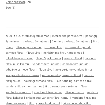
Verta sužinoti
(29)
Zoo
(1)
© 2015
SEO straipsnių talpinimas
|
internetine parduotuve
|
padangų
žymėjimas
|
padangų žymėjimas
|
žieminių padangų žymėjimas
|
filtrų
rūšys
|
filtrai nugeležinimui
|
osmoso filtrai
|
osmoso filtrų nauda
|
osmoso filtrai
|
filtrų rūšys
|
minkštinimo filtrų naudojimas
|
minkštinimo sistema
|
filtrų rūšys ir nauda
|
osmoso filtrai
|
vandens
filtrai nukalkinimui
|
vandens filtrų nauda
|
osmoso filtrų nauda
|
atbulinio osmoso filtrai
|
filtrų rūšys
|
apie geriamo vandens filtrus
|
kas yra atbulinis osmosas
|
namui naudingi osmoso filtrai
|
osmoso
filtrų nauda
|
naudingi osmoso filtrai
|
kuo naudingi osmoso filtrai
|
vandens filtravimo sistemos
|
filtrų namui pasirinkimas
|
filtrai
komfortui namuose
|
vandens filtrai namui
|
filtrai namams
|
vandens
filtrai kokybei
|
tinkamiausi vandens filtrai namui
|
vandens filtravimo
sistemos namui
|
filtrų sprendimai namui
|
ieškome vandens filtrų