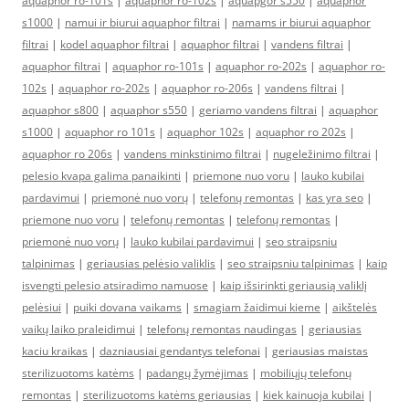
aquaphor ro-101s
|
aquaphor ro-102s
|
aquapgor s550
|
aquaphor
s1000
|
namui ir biurui aquaphor filtrai
|
namams ir biurui aquaphor
filtrai
|
kodel aquaphor filtrai
|
aquaphor filtrai
|
vandens filtrai
|
aquaphor filtrai
|
aquaphor ro-101s
|
aquaphor ro-202s
|
aquaphor ro-
102s
|
aquaphor ro-202s
|
aquaphor ro-206s
|
vandens filtrai
|
aquaphor s800
|
aquaphor s550
|
geriamo vandens filtrai
|
aquaphor
s1000
|
aquaphor ro 101s
|
aquaphor 102s
|
aquaphor ro 202s
|
aquaphor ro 206s
|
vandens minkstinimo filtrai
|
nugeležinimo filtrai
|
pelesio kvapa galima panaikinti
|
priemone nuo voru
|
lauko kubilai
pardavimui
|
priemonė nuo vorų
|
telefonų remontas
|
kas yra seo
|
priemone nuo voru
|
telefonų remontas
|
telefonų remontas
|
priemonė nuo vorų
|
lauko kubilai pardavimui
|
seo straipsniu
talpinimas
|
geriausias pelėsio valiklis
|
seo straipsniu talpinimas
|
kaip
isvengti pelesio atsiradimo namuose
|
kaip išsirinkti geriausią valiklį
pelėsiui
|
puiki dovana vaikams
|
smagiam žaidimui kieme
|
aikštelės
vaikų laiko praleidimui
|
telefonų remontas naudingas
|
geriausias
kaciu kraikas
|
dazniausiai gendantys telefonai
|
geriausias maistas
sterilizuotoms katėms
|
padangų žymėjimas
|
mobiliųjų telefonų
remontas
|
sterilizuotoms katėms geriausias
|
kiek kainuoja kubilai
|