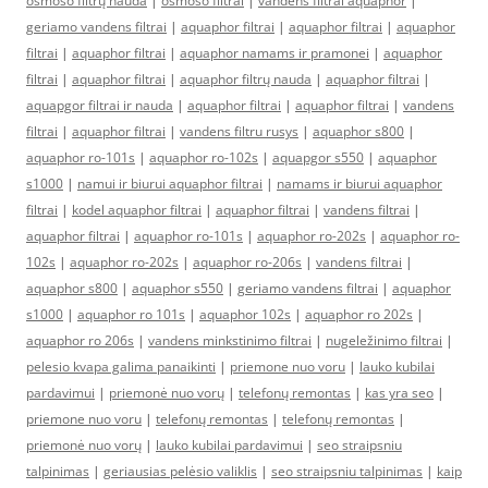
osmoso filtrų nauda
|
osmoso filtrai
|
vandens filtrai aquaphor
|
geriamo vandens filtrai
|
aquaphor filtrai
|
aquaphor filtrai
|
aquaphor
filtrai
|
aquaphor filtrai
|
aquaphor namams ir pramonei
|
aquaphor
filtrai
|
aquaphor filtrai
|
aquaphor filtrų nauda
|
aquaphor filtrai
|
aquapgor filtrai ir nauda
|
aquaphor filtrai
|
aquaphor filtrai
|
vandens
filtrai
|
aquaphor filtrai
|
vandens filtru rusys
|
aquaphor s800
|
aquaphor ro-101s
|
aquaphor ro-102s
|
aquapgor s550
|
aquaphor
s1000
|
namui ir biurui aquaphor filtrai
|
namams ir biurui aquaphor
filtrai
|
kodel aquaphor filtrai
|
aquaphor filtrai
|
vandens filtrai
|
aquaphor filtrai
|
aquaphor ro-101s
|
aquaphor ro-202s
|
aquaphor ro-
102s
|
aquaphor ro-202s
|
aquaphor ro-206s
|
vandens filtrai
|
aquaphor s800
|
aquaphor s550
|
geriamo vandens filtrai
|
aquaphor
s1000
|
aquaphor ro 101s
|
aquaphor 102s
|
aquaphor ro 202s
|
aquaphor ro 206s
|
vandens minkstinimo filtrai
|
nugeležinimo filtrai
|
pelesio kvapa galima panaikinti
|
priemone nuo voru
|
lauko kubilai
pardavimui
|
priemonė nuo vorų
|
telefonų remontas
|
kas yra seo
|
priemone nuo voru
|
telefonų remontas
|
telefonų remontas
|
priemonė nuo vorų
|
lauko kubilai pardavimui
|
seo straipsniu
talpinimas
|
geriausias pelėsio valiklis
|
seo straipsniu talpinimas
|
kaip