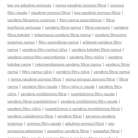
kas yra atbulinis osmosas
|
namui naudingi osmoso filtrai
|
osmoso
filtrų nauda
|
naudingi osmoso filtrai
|
kuo naudingi osmoso filtrai
|
vandens filtravimo sistemos
|
filtrų namui pasirinkimas
|
filtrai
komfortui namuose
|
vandens filtrai namui
|
filtrai namams
|
vandens
filtrai kokybei
|
tinkamiausi vandens filtrai namui
|
vandens filtravimo
sistemos namui
|
filtrų sprendimai namui
|
ieškome vandens filtrų
namui
|
vandens filtrų namui rūšys
|
vandens kokybei filtrai namui
|
vandens namui filtrų pasirinkimas
|
vandens filtrų rtūšys
|
vandens
kokybei name
|
rekomenduojami vandens filtrai namui
|
vandens filtrai
namui
|
filtrų namui rūšys
|
vandens filtrų rūšys
|
vandens filtrai namui
|
namui naudingi osmoso filtrai
|
namui geriausi osmoso filtrai
|
filtrai
namui
|
vandens filtrų nauda
|
filtrų rūšys ir nauda
|
vandens filtrų
rūšys
|
vandens minkštinimo filtrai
|
nugeležinimo filtrų nauda
|
vandens filtrai nugeležinimui
|
vandens minkštinimo filtrų nauda
|
vandens filtrų rūšys
|
nugeležinimo ir vandens monkštinimo filtrai
|
vandens nukalkinimo filtrai
|
vandens filtrai
|
geriamo vandens
sistemos
|
osmoso filtrų nauda
|
atbulinio osmoso filtrai
|
seo
straipsniu talpinimas
|
aquaphor vandens filtrai
|
aquaphor filtrai
|