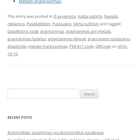
Metalo graviravimas
.
This entry was posted in
Iš gyvenimo
,
Kalba patirtis
,
Negaila
reklamos
,
Pasiskelbkim
,
Paslaugos
,
Verta sužinoti
and tagged
DataMatrix code
,
graviravimas
,
graviravimas ant metalo
,
graviravimas lazerius
,
graviravimas vilniuje
,
graviravimo paslaugos
,
MaxiCode
,
metalo markiravimas
,
PDF417 code
,
QRCode
on
2016-
10-10
.
Search
for:
RECENT POSTS
Automobilių supirkimas yra ekonomiškai naudingas