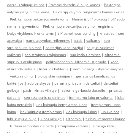
darzelis Vilniuje kainos
|
Privatus darzelis Vilniuje kainos
|
Bakterijos
valymo įrenginimas kaina
|
Bakterijų valymo įrenginiams kainos skiriasi
|
Kiek kainuoja bakterijos nuotekoms
|
Namai iš SIP plokščių
|
SIP sodo
nameliai gyvenimui
|
Kiek kainuoja bakterijos valymo įrenginims
|
Dalys viryklėms ir orkaitėms
|
SIP panel hous building
|
kriaukles
|
seo
apzvalga
|
namu apyvokos reikmenys
|
buitis
|
vaikams
|
seo
straipsniu talpinimas
|
bakterijos kanalizacijai
|
saugus zaidimas
vaikams
|
seo straipsniu talpinimas
|
nuo kada ziemines
|
siltnamiai
stipruolis atsiliepimai
|
polikarbonatiniai šiltnamiai stipruolis
|
kodel
atsiranda pelesis
|
listerijos bakterija
|
zieminio langu skyscio savybes
|
vaiku zaidimui
|
bioloģiskie risinājumi
|
geriausios kanalizacijos
bakterijos
|
adblue skystis
|
parama privaciam darzeliui
|
darzeliai
gelbeja
|
pasirinkimas vilniuje
|
ieskome geriausio darzelio
|
privatus
darzelis
|
seo straipsniu talpinimas
|
itempiamu lubu privalumai
|
lubu
kaina netrukdo
|
kiek kainuoja itempiamos lubos
|
itempiamos lubos
kaina
|
kiek kainuoja itempiamos
|
kiek kainuoja lubos
|
lubu kainos
|
lubu rusys vilniuje
|
lubos vilniuje
|
siltnamiai
|
turbinu remontas kaune
|
turbinu remontas klaipeda
|
straipsniai katems
|
laiminga kate
|