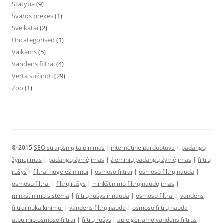
Statyba
(9)
Švaros prekės
(1)
Sveikatai
(2)
Uncategorised
(1)
Vaikams
(5)
Vandens filtrai
(4)
Verta sužinoti
(29)
Zoo
(1)
© 2015
SEO straipsnių talpinimas
|
internetine parduotuve
|
padangų
žymėjimas
|
padangų žymėjimas
|
žieminių padangų žymėjimas
|
filtrų
rūšys
|
filtrai nugeležinimui
|
osmoso filtrai
|
osmoso filtrų nauda
|
osmoso filtrai
|
filtrų rūšys
|
minkštinimo filtrų naudojimas
|
minkštinimo sistema
|
filtrų rūšys ir nauda
|
osmoso filtrai
|
vandens
filtrai nukalkinimui
|
vandens filtrų nauda
|
osmoso filtrų nauda
|
atbulinio osmoso filtrai
|
filtrų rūšys
|
apie geriamo vandens filtrus
|