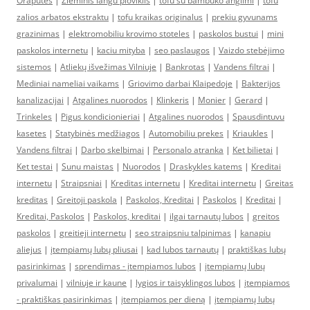
Orapūtės
|
Zieminis langu ploviklis
|
tofu su bambuko anglimi
|
tofu
zalios arbatos ekstraktu
|
tofu kraikas originalus
|
prekiu gyvunams
grazinimas
|
elektromobiliu krovimo stoteles
|
paskolos bustui
|
mini
paskolos internetu
|
kaciu mityba
|
seo paslaugos
|
Vaizdo stebėjimo
sistemos
|
Atliekų išvežimas Vilniuje
|
Bankrotas
|
Vandens filtrai
|
Mediniai nameliai vaikams
|
Griovimo darbai Klaipedoje
|
Bakterijos
kanalizacijai
|
Atgalines nuorodos
|
Klinkeris
|
Monier
|
Gerard
|
Trinkeles
|
Pigus kondicionieriai
|
Atgalines nuorodos
|
Spausdintuvu
kasetes
|
Statybinės medžiagos
|
Automobiliu prekes
|
Kriaukles
|
Vandens filtrai
|
Darbo skelbimai
|
Personalo atranka
|
Ket bilietai
|
Ket testai
|
Sunu maistas
|
Nuorodos
|
Draskykles katems
|
Kreditai
internetu
|
Straipsniai
|
Kreditas internetu
|
Kreditai internetu
|
Greitas
kreditas
|
Greitoji paskola
|
Paskolos, Kreditai
|
Paskolos
|
Kreditai
|
Kreditai, Paskolos
|
Paskolos, kreditai
|
ilgai tarnautų lubos
|
greitos
paskolos
|
greitieji internetu
|
seo straipsniu talpinimas
|
kanapiu
aliejus
|
įtempiamų lubų pliusai
|
kad lubos tarnautų
|
praktiškas lubų
pasirinkimas
|
sprendimas - įtempiamos lubos
|
įtempiamų lubų
privalumai
|
vilniuje ir kaune
|
lygios ir taisyklingos lubos
|
įtempiamos
- praktiškas pasirinkimas
|
įtempiamos per dieną
|
įtempiamų lubų