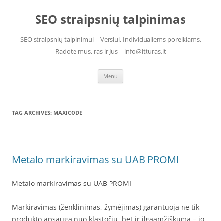
Skip
to
SEO straipsnių talpinimas
content
SEO straipsnių talpinimui – Verslui, Individualiems poreikiams.
Radote mus, ras ir Jus – info@itturas.lt
Menu
TAG ARCHIVES:
MAXICODE
Metalo markiravimas su UAB PROMI
Metalo markiravimas su UAB PROMI
Markiravimas (ženklinimas, žymėjimas) garantuoja ne tik
produkto apsaugą nuo klastočių, bet ir ilgaamžiškumą – jo