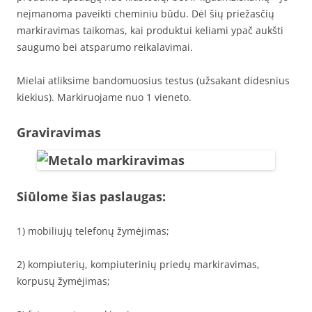
neįmanoma paveikti cheminiu būdu. Dėl šių priežasčių
markiravimas taikomas, kai produktui keliami ypač aukšti
saugumo bei atsparumo reikalavimai.
Mielai atliksime bandomuosius testus (užsakant didesnius
kiekius). Markiruojame nuo 1 vieneto.
Graviravimas
Siūlome šias paslaugas:
1) mobiliujų telefonų žymėjimas;
2) kompiuterių, kompiuterinių priedų markiravimas,
korpusų žymėjimas;