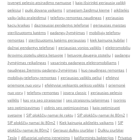
isvengti pelesio atsiradimo namuose
|
kaip išsirinkti geriausią valiklį
pelėsiui
|
puiki dovana vaikams
|
smagiam žaidimui kieme
|
aikštelės
vaikų laiko praleidimui
|
telefonų remontas naudingas
|
geriausias
kaciu kraikas
|
dazniausiai gendantys telefonai
|
geriausias maistas
sterilizuotoms katėms
|
padangų žymėjimas
|
mobiliųjų telefonų
remontas
|
sterilizuotoms katėms geriausias
|
kiek kainuoja kubilai
|
dažnai gendantys telefonai
|
geriausias vonios valiklis
|
elektromobiliu
ikrovimo stoteliu pletra lietuvoje
|
lietuvoje daugeja stoteliu
|
padangų
žymėjimas reikalingas
|
vasarinės padangos elektromobiliams
|
naudingas žieminių padangų žymėjimas
|
kuo naudingas remontas
|
mobiliųjų telefonų remontas
|
geriausias valiklis peliui
|
efektyvi
priemone nuo voru
|
efektyviai veikiantis pelėsio valiklis
|
priemonė
nuo vorų
|
telefonų remontas
|
josera classic
|
geriausias pelesio
valiklis
|
kas yra seo straipsniai
|
seo straipsniu talpinimas
|
isorinis
seo optimizavimas
|
vidinis seo optimizavimas
|
kaip optimizuoti
svetaine
|
SIP plokščių namai iki raktų
|
SIP plokščių namai iki 80m2
|
SIP plokščių namai iki 80m2
|
Kiek kainuoja aikštelės vaikams
|
SIP
plokščių namai iki 80m2
|
Geriausi dulkių siurbliai
|
Dulkiu siurbliai
Tesla
|
difuzoriai valymo įrenginims
|
kaliforminės bakterijos
|
Privatus