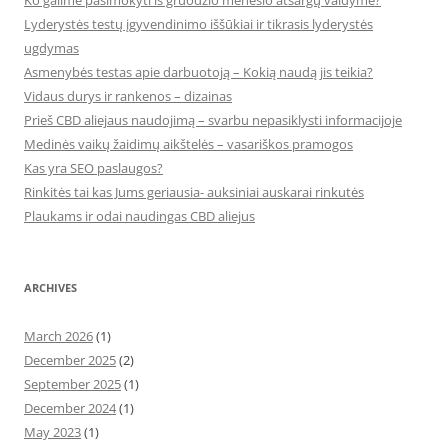
Ko galime pasimokyti iš gruodžio mėnesio atsargų valdyme?
Lyderystės testų įgyvendinimo iššūkiai ir tikrasis lyderystės
ugdymas
Asmenybės testas apie darbuotoją – Kokią naudą jis teikia?
Vidaus durys ir rankenos – dizainas
Prieš CBD aliejaus naudojimą – svarbu nepasiklysti informacijoje
Medinės vaikų žaidimų aikštelės – vasariškos pramogos
Kas yra SEO paslaugos?
Rinkitės tai kas Jums geriausia- auksiniai auskarai rinkutės
Plaukams ir odai naudingas CBD aliejus
ARCHIVES
March 2026
(1)
December 2025
(2)
September 2025
(1)
December 2024
(1)
May 2023
(1)