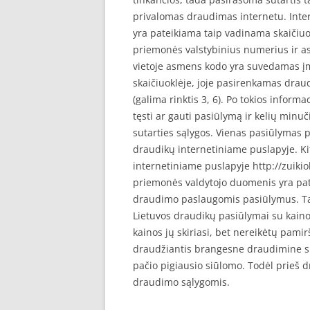
privalomas draudimas internetu. Inte
yra pateikiama taip vadinama skaičiuok
priemonės valstybinius numerius ir a
vietoje asmens kodo yra suvedamas į
skaičiuoklėje, joje pasirenkamas draud
(galima rinktis 3, 6). Po tokios info
tęsti ar gauti pasiūlymą ir kelių minu
sutarties sąlygos. Vienas pasiūlymas 
draudikų internetiniame puslapyje. Kit
internetiniame puslapyje http://zuikio
priemonės valdytojo duomenis yra patei
draudimo paslaugomis pasiūlymus. Tai 
Lietuvos draudikų pasiūlymai su kain
kainos jų skiriasi, bet nereikėtų pamiršt
draudžiantis brangesne draudimine su
pačio pigiausio siūlomo. Todėl prieš 
draudimo sąlygomis.