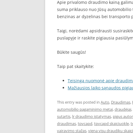
Apie privalomo draudimo kainą galima
suma priklauso nuo Jūsų automobilio
benzinas ar dyzelinas bei transporto 
Taigi, norėdami apsidrausti susiraskite
puslapyje ir raskite pigiausia pasiūly
Būkite saugūs!
Taip pat skaitykite:
Teisinga nuomonė apie draudim
Mažiausios laiko sąnaudos pigi
This entry was posted in
Auto
,
Draudimas
,
automobilio pagaminimo metai
,
draudėjai
,
sutartis
,
lr draudimo istatymas
,
pigus auto
draudimas
,
tpvcapd
,
tpvcapd skaiciuokle
,
t
vairavimo stažas
,
viena visu draudiku skaic