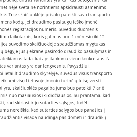
rnetinėje svetaine norintiems apsidrausti asmenims
lė. Toje skaičiuoklėje privalu pateikti savo transporto
smens kodą. Jei draudimo paslaugų ieško įmonė,
monės registracijos numeris. Suvedus duomenis
imo laikotarpis, kuris galimas nuo 1 mėnesio iki 12
rmacijos suvedimo skaičiuoklėje spaudžiamas mygtukas
čių bėgyje Jūsų ekrane pasirodo draudiko pasiūlymas ir
pateikiamas tada, kai apsilankoma vieno konkretaus iš
as variantas yra dar lengvesnis. Pavyzdžiui,
bilietai.lt draudimo skyrelyje, suvedus visus transporto
kiami visų Lietuvoje įmonių turinčių teisę versti
yra, skaičiuoklės pagalba Jums bus pateikti 7 ar 8
omis nuo mažiausios iki didžiausios. Su prantama, kad
i, kad skiriasi ir jų sutarties sąlygos, todėl
ma nereiškia, kad sutarties sąlygos bus panašios į
draudžiantis visada naudinga pasidomėti ir draudikų