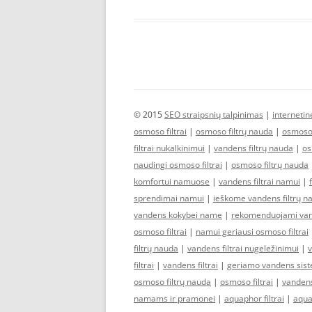
© 2015
SEO straipsnių talpinimas
|
interneti
osmoso filtrai
|
osmoso filtrų nauda
|
osmoso 
filtrai nukalkinimui
|
vandens filtrų nauda
|
os
naudingi osmoso filtrai
|
osmoso filtrų nauda
komfortui namuose
|
vandens filtrai namui
|
sprendimai namui
|
ieškome vandens filtrų n
vandens kokybei name
|
rekomenduojami vand
osmoso filtrai
|
namui geriausi osmoso filtrai
filtrų nauda
|
vandens filtrai nugeležinimui
|
v
filtrai
|
vandens filtrai
|
geriamo vandens sis
osmoso filtrų nauda
|
osmoso filtrai
|
vandens
namams ir pramonei
|
aquaphor filtrai
|
aquap