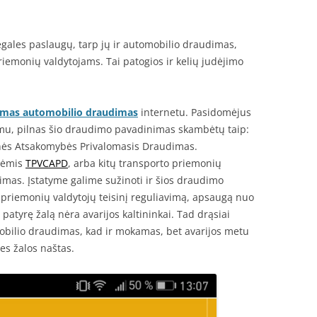
egales paslaugų, tarp jų ir automobilio draudimas,
riemonių valdytojams. Tai patogios ir kelių judėjimo
omas automobilio draudimas
internetu. Pasidomėjus
mu, pilnas šio draudimo pavadinimas skambėtų taip:
inės Atsakomybės Privalomasis Draudimas.
dėmis
TPVCAPD
, arba kitų transporto priemonių
mas. Įstatyme galime sužinoti ir šios draudimo
to priemonių valdytojų teisinį reguliavimą, apsaugą nuo
 patyrę žalą nėra avarijos kaltininkai. Tad drąsiai
mobilio draudimas, kad ir mokamas, bet avarijos metu
es žalos naštas.