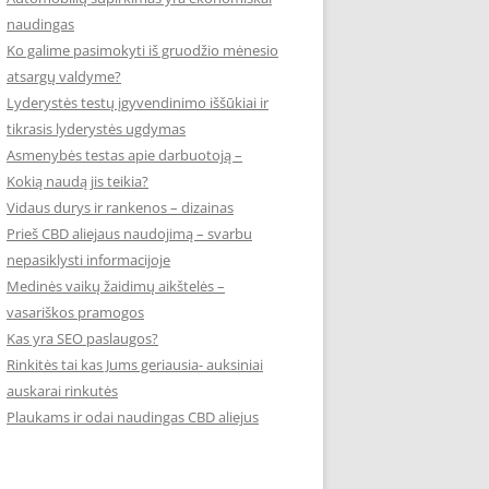
naudingas
Ko galime pasimokyti iš gruodžio mėnesio
atsargų valdyme?
Lyderystės testų įgyvendinimo iššūkiai ir
tikrasis lyderystės ugdymas
Asmenybės testas apie darbuotoją –
Kokią naudą jis teikia?
Vidaus durys ir rankenos – dizainas
Prieš CBD aliejaus naudojimą – svarbu
nepasiklysti informacijoje
Medinės vaikų žaidimų aikštelės –
vasariškos pramogos
Kas yra SEO paslaugos?
Rinkitės tai kas Jums geriausia- auksiniai
auskarai rinkutės
Plaukams ir odai naudingas CBD aliejus