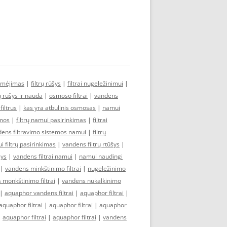
ymėjimas
|
filtrų rūšys
|
filtrai nugeležinimui
|
rų rūšys ir nauda
|
osmoso filtrai
|
vandens
iltrus
|
kas yra atbulinis osmosas
|
namui
emos
|
filtrų namui pasirinkimas
|
filtrai
ens filtravimo sistemos namui
|
filtrų
 filtrų pasirinkimas
|
vandens filtrų rtūšys
|
šys
|
vandens filtrai namui
|
namui naudingi
|
vandens minkštinimo filtrai
|
nugeležinimo
 monkštinimo filtrai
|
vandens nukalkinimo
|
aquaphor vandens filtrai
|
aquaphor filtrai
|
aquaphor filtrai
|
aquaphor filtrai
|
aquaphor
|
aquaphor filtrai
|
aquaphor filtrai
|
vandens