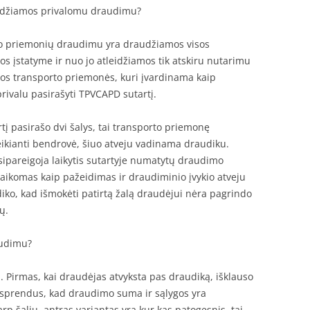
udžiamos privalomu draudimu?
to priemonių draudimu yra draudžiamos visos
s įstatyme ir nuo jo atleidžiamos tik atskiru nutarimu
okios transporto priemonės, kuri įvardinama kaip
rivalu pasirašyti TPVCAPD sutartį.
į pasirašo dvi šalys, tai transporto priemonę
ikianti bendrovė, šiuo atveju vadinama draudiku.
įsipareigoja laikytis sutartyje numatytų draudimo
laikomas kaip pažeidimas ir draudiminio įvykio atveju
diko, kad išmokėti patirtą žalą draudėjui nėra pagrindo
ų.
audimu?
i. Pirmas, kai draudėjas atvyksta pas draudiką, išklauso
nusprendus, kad draudimo suma ir sąlygos yra
rp šalių. antras variantas yra kur kas patogesnis, tai