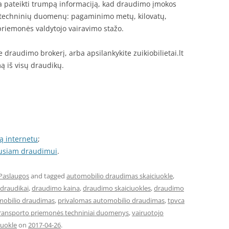
 pateikti trumpą informaciją, kad draudimo įmokos
 techninių duomenų: pagaminimo metų, kilovatų,
priemonės valdytojo vairavimo stažo.
 draudimo brokerį, arba apsilankykite zuikiobilietai.lt
mą iš visų draudikų.
ą internetu
;
ausiam draudimui
.
Paslaugos
and tagged
automobilio draudimas skaiciuokle
,
draudikai
,
draudimo kaina
,
draudimo skaiciuokles
,
draudimo
mobilio draudimas
,
privalomas automobilio draudimas
,
tpvca
ransporto priemonės techniniai duomenys
,
vairuotojo
iuokle
on
2017-04-26
.