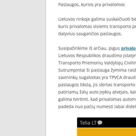
Paslaugos, kurios yra privalomos
Lietuvos rinkoje galima suskaičiuoti b
kuris privalomas visiems transporto p
dalyvius saugančios paslaugos.
Susipažinkime iš arčiau, pigus
prival
Lietuvos Respublikos draudimo įstaty
Transporto Priemonių Valdytojų Civil
Sutrumpintai ši paslauga žymima rai
savininkų sugalvotas yra TPVCA draudi
paslaugos tikslą, jis skirtas transpor
patiriamų žalų auto įvykių atvejais, kai
galima tvirtinti, kad privalomas auto
padeda nuo pačių numesti labai didel