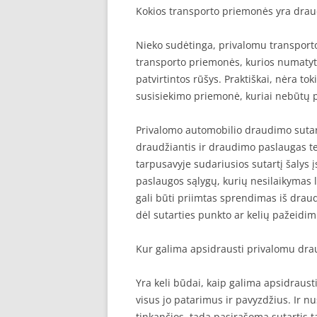
Kokios transporto priemonės yra dra
Nieko sudėtinga, privalomu transpor
transporto priemonės, kurios numatyto
patvirtintos rūšys. Praktiškai, nėra t
susisiekimo priemonė, kuriai nebūtų p
Privalomo automobilio draudimo sutart
draudžiantis ir draudimo paslaugas te
tarpusavyje sudariusios sutartį šalys 
paslaugos sąlygų, kurių nesilaikymas 
gali būti priimtas sprendimas iš drau
dėl sutarties punkto ar kelių pažeidim
Kur galima apsidrausti privalomu dr
Yra keli būdai, kaip galima apsidraust
visus jo patarimus ir pavyzdžius. Ir 
tinkančios, tada pasirašoma sutartis ta