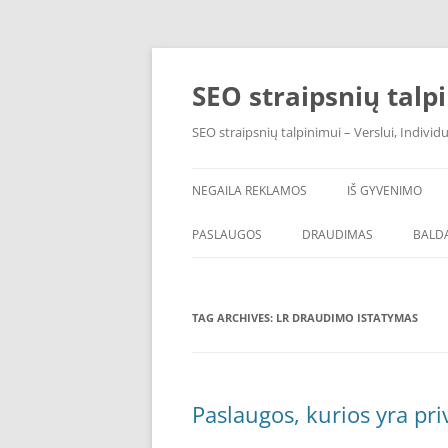
Skip
to
content
SEO straipsnių talp
SEO straipsnių talpinimui – Verslui, Individ
NEGAILA REKLAMOS
IŠ GYVENIMO
PASLAUGOS
DRAUDIMAS
BALDA
TAG ARCHIVES:
LR DRAUDIMO ISTATYMAS
Paslaugos, kurios yra pr