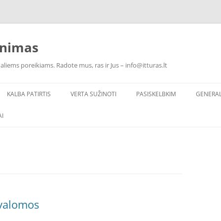
inimas
ualiems poreikiams. Radote mus, ras ir Jus – info@itturas.lt
KALBA PATIRTIS
VERTA SUŽINOTI
PASISKELBKIM
GENERA
I
ivalomos