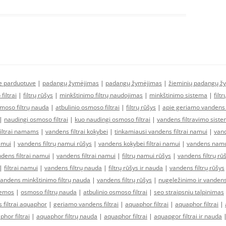
ne parduotuve
|
padangų žymėjimas
|
padangų žymėjimas
|
žieminių padangų ž
filtrai
|
filtrų rūšys
|
minkštinimo filtrų naudojimas
|
minkštinimo sistema
|
filt
moso filtrų nauda
|
atbulinio osmoso filtrai
|
filtrų rūšys
|
apie geriamo vandens f
|
naudingi osmoso filtrai
|
kuo naudingi osmoso filtrai
|
vandens filtravimo sist
filtrai namams
|
vandens filtrai kokybei
|
tinkamiausi vandens filtrai namui
|
vand
amui
|
vandens filtrų namui rūšys
|
vandens kokybei filtrai namui
|
vandens namui
ens filtrai namui
|
vandens filtrai namui
|
filtrų namui rūšys
|
vandens filtrų rū
|
filtrai namui
|
vandens filtrų nauda
|
filtrų rūšys ir nauda
|
vandens filtrų rūšys
andens minkštinimo filtrų nauda
|
vandens filtrų rūšys
|
nugeležinimo ir vandens
temos
|
osmoso filtrų nauda
|
atbulinio osmoso filtrai
|
seo straipsniu talpinimas
 filtrai aquaphor
|
geriamo vandens filtrai
|
aquaphor filtrai
|
aquaphor filtrai
|
hor filtrai
|
aquaphor filtrų nauda
|
aquaphor filtrai
|
aquapgor filtrai ir nauda