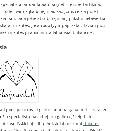
specialistai ar dar labiau pakylėti – ekspertai tikina,
a. Todėl įvairūs įkalbinėjimai, kad joms reikia puošti
ia pati, tada jokie atkalbinėjimai jų tikslui nebeveikia.
skarai rinkutės, jie atrodo lyg ir paprastai. Tačiau juos
nės rinkutės jų ausims yra labiausiai tinkančios.
sia
 kad joms pačioms jų grožio nebūna gana, net ir kasdien
rožio specialistų pastebėjimų galima įžvelgti itin
 savo išskirtinį stilių. Auksiniai auskarai
rinkutės
arduotuvėje siūlo nemažą dirbinių pasirinkimą. Didelė