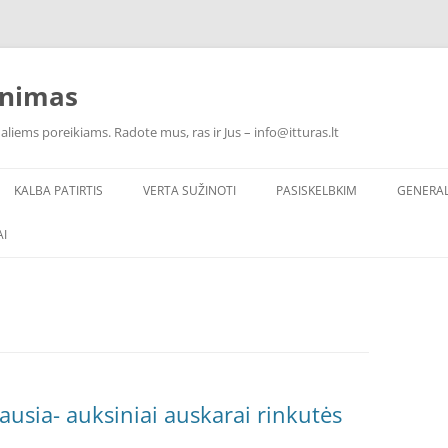
inimas
ualiems poreikiams. Radote mus, ras ir Jus – info@itturas.lt
KALBA PATIRTIS
VERTA SUŽINOTI
PASISKELBKIM
GENERA
I
iausia- auksiniai auskarai rinkutės