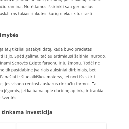
pačiu ramina. Norėdamos išsirinkti sau geriausius
k.lt ras tokias rinkutes, kurių niekur kitur rasti
limybės
galėtų tiksliai pasakyti datą, kada buvo pradėtas
 iš jo. Spėti galima, tačiau artimiausi šaltiniai nurodo,
binami Senovės Egipto faraonų ir jų žmonų. Todėl ne
e tik pasidabinę įvairiais auksiniai dirbiniais, bet
našiai ir šiuolaikiškos moterys, jei nori išsiskirti
e, jos visada renkasi auskarus rinkučių formos. Tai
o jėgomis, jei kalbama apie darbinę aplinką ir traukia
e šventės.
 tinkama investicija