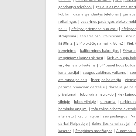
gendantys telefonai
|
geriausias maistas ster
kubilai
|
dažnai gendantys telefonai
|
geriausi
reikalingas
|
vasarinės padangos elektromobi
peliui
|
efektyvi priemone nuo voru
|
efektyvia
straipsniai
|
seo straipsniu talpinimas
|
isori
iki 80m2
|
SIP plokščių namai iki 80m2
|
Kiek 
įrenginims
|
kaliforminės bakterijos
|
Privatus
įrenginiams kainos skiriasi
|
Kiek kainuoja ba
viryklėms ir orkaitėms
|
SIP panel hous buildi
kanalizacijai
|
saugus zaidimas vaikams
|
seo
atsiranda pelesis
|
listerijos bakterija
|
ziemin
parama privaciam darzeliui
|
darzeliai gelbej
privalumai
|
lubu kaina netrukdo
|
kiek kainu
vilniuje
|
lubos vilniuje
|
siltnamiai
|
turbinu 
bambuko anglimi
|
tofu zalios arbatos ekstra
internetu
|
kaciu mityba
|
seo paslaugos
|
Va
darbai Klaipedoje
|
Bakterijos kanalizacijai
|
A
kasetes
|
Statybinės medžiagos
|
Automobili