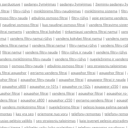
ne parduotuve
|
padangų žymėjimas
|
padangų žymėjimas
|
žieminių padangų ž
filtrai
|
filtrų rūšys
|
minkštinimo filtrų naudojimas
|
minkštinimo sistema
|
filt
moso filtrų nauda
|
atbulinio osmoso filtrai
|
filtrų rūšys
|
apie geriamo vandens f
|
naudingi osmoso filtrai
|
kuo naudingi osmoso filtrai
|
vandens filtravimo sist
filtrai namams
|
vandens filtrai kokybei
|
tinkamiausi vandens filtrai namui
|
vand
amui
|
vandens filtrų namui rūšys
|
vandens kokybei filtrai namui
|
vandens namui
ens filtrai namui
|
vandens filtrai namui
|
filtrų namui rūšys
|
vandens filtrų rū
|
filtrai namui
|
vandens filtrų nauda
|
filtrų rūšys ir nauda
|
vandens filtrų rūšys
andens minkštinimo filtrų nauda
|
vandens filtrų rūšys
|
nugeležinimo ir vandens
temos
|
osmoso filtrų nauda
|
atbulinio osmoso filtrai
|
seo straipsniu talpinimas
 filtrai aquaphor
|
geriamo vandens filtrai
|
aquaphor filtrai
|
aquaphor filtrai
|
hor filtrai
|
aquaphor filtrų nauda
|
aquaphor filtrai
|
aquapgor filtrai ir nauda
|
aquaphor s800
|
aquaphor ro-101s
|
aquaphor ro-102s
|
aquapgor s550
|
aqu
aphor filtrai
|
aquaphor filtrai
|
vandens filtrai
|
aquaphor filtrai
|
aquaphor ro-
dens filtrai
|
aquaphor s800
|
aquaphor s550
|
geriamo vandens filtrai
|
aquaph
|
vandens minkstinimo filtrai
|
nugeležinimo filtrai
|
pelesio kvapa galima panaik
emontas
|
kas yra seo
|
priemone nuo voru
|
telefonų remontas
|
telefonų remo
usias pelėsio valiklis
|
seo straipsniu talpinimas
|
kaip isvengti pelesio atsirad
idimui kieme
|
aikštelės vaikų laiko praleidimui
|
telefonų remontas naudingas