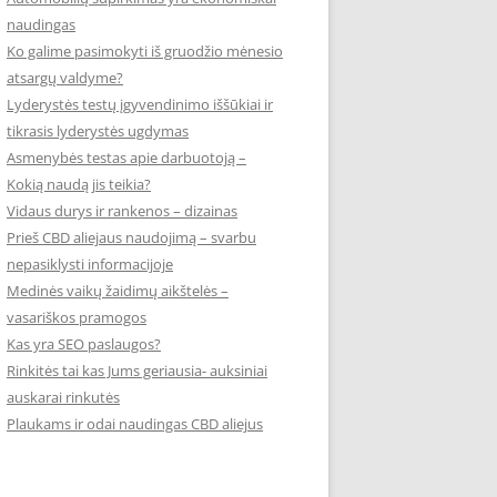
naudingas
Ko galime pasimokyti iš gruodžio mėnesio
atsargų valdyme?
Lyderystės testų įgyvendinimo iššūkiai ir
tikrasis lyderystės ugdymas
Asmenybės testas apie darbuotoją –
Kokią naudą jis teikia?
Vidaus durys ir rankenos – dizainas
Prieš CBD aliejaus naudojimą – svarbu
nepasiklysti informacijoje
Medinės vaikų žaidimų aikštelės –
vasariškos pramogos
Kas yra SEO paslaugos?
Rinkitės tai kas Jums geriausia- auksiniai
auskarai rinkutės
Plaukams ir odai naudingas CBD aliejus