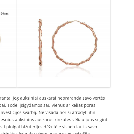
ranta, jog auksiniai auskarai nepraranda savo vertės
pai. Todėl įsigydamos sau vienus ar kelias poras
nvesticijos svarbą. Ne visada norisi atrodyti itin
uklesnius auksinius auskarus rinkutes vėliau juos segint
isti pinigai bižuterijos dėžutėje visada lauks savo
irinktos kaip dar vieno, naujo savo įvaizdžio