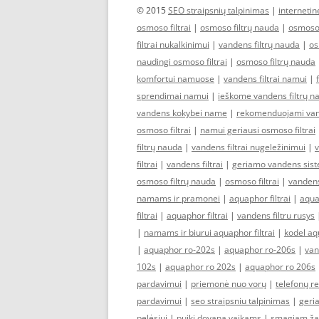
© 2015
SEO straipsnių talpinimas
|
interneti
osmoso filtrai
|
osmoso filtrų nauda
|
osmoso 
filtrai nukalkinimui
|
vandens filtrų nauda
|
os
naudingi osmoso filtrai
|
osmoso filtrų nauda
komfortui namuose
|
vandens filtrai namui
|
sprendimai namui
|
ieškome vandens filtrų n
vandens kokybei name
|
rekomenduojami vand
osmoso filtrai
|
namui geriausi osmoso filtrai
filtrų nauda
|
vandens filtrai nugeležinimui
|
v
filtrai
|
vandens filtrai
|
geriamo vandens sis
osmoso filtrų nauda
|
osmoso filtrai
|
vandens
namams ir pramonei
|
aquaphor filtrai
|
aquap
filtrai
|
aquaphor filtrai
|
vandens filtru rusys
|
namams ir biurui aquaphor filtrai
|
kodel aqu
|
aquaphor ro-202s
|
aquaphor ro-206s
|
van
102s
|
aquaphor ro 202s
|
aquaphor ro 206s
pardavimui
|
priemonė nuo vorų
|
telefonų r
pardavimui
|
seo straipsniu talpinimas
|
geria
pelėsiui
|
puiki dovana vaikams
|
smagiam ža