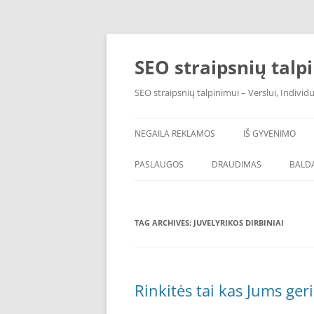
Skip
to
content
SEO straipsnių talp
SEO straipsnių talpinimui – Verslui, Individ
NEGAILA REKLAMOS
IŠ GYVENIMO
PASLAUGOS
DRAUDIMAS
BALDA
TAG ARCHIVES:
JUVELYRIKOS DIRBINIAI
Rinkitės tai kas Jums ger