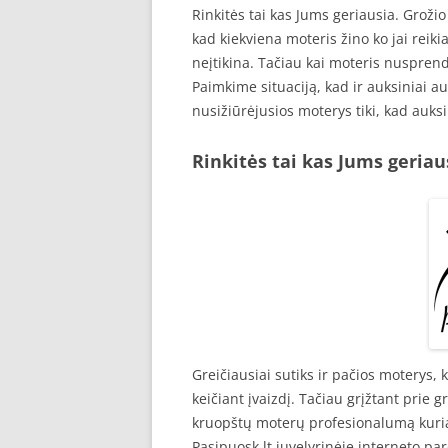
Rinkitės tai kas Jums geriausia. Grožio 
kad kiekviena moteris žino ko jai reiki
neįtikina. Tačiau kai moteris nusprendž
Paimkime situaciją, kad ir auksiniai au
nusižiūrėjusios moterys tiki, kad auksi
Rinkitės tai kas Jums geriau
Greičiausiai sutiks ir pačios moterys,
keičiant įvaizdį. Tačiau grįžtant prie g
kruopštų moterų profesionalumą kuriant
Pasipuosk.lt juvelyrinėje interneto p