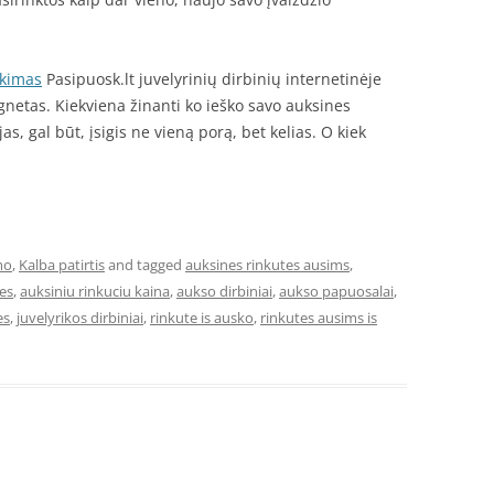
nkimas
Pasipuosk.lt juvelyrinių dirbinių internetinėje
netas. Kiekviena žinanti ko ieško savo auksines
s, gal būt, įsigis ne vieną porą, bet kelias. O kiek
mo
,
Kalba patirtis
and tagged
auksines rinkutes ausims
,
tes
,
auksiniu rinkuciu kaina
,
aukso dirbiniai
,
aukso papuosalai
,
es
,
juvelyrikos dirbiniai
,
rinkute is ausko
,
rinkutes ausims is