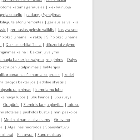
zuotoms katėms geriausias
|
kiek kainuoja
ugeja stoteliu
|
padangų žymėjimas
iliųjų telefonų remontas
|
geriausias valiklis
ssic
|
geriausias pelesio valiklis
|
kas yra seo
P plokščių namai iki raktų
|
SIP plokščių namai
i
|
Dulkiu siurbliai Tesla
|
difuzoriai valymo
enginimas kaina
|
Bakterijų valymo
ainuoja bakterijos valymo įrenginims
|
Dalys
o straipsniu talpinimas
|
bakterijos
likarbonatiniai šiltnamiai stipruolis
|
kodel
alizacijos bakterijos
|
adblue skystis
|
aipsniu talpinimas
|
itempiamu lubu
 kainuoja lubos
|
lubu kainos
|
lubu rusys
|
Orapūtės
|
Zieminis langu ploviklis
|
tofu su
mo stoteles
|
paskolos bustui
|
mini paskolos
|
Mediniai nameliai vaikams
|
Griovimo
iai
|
Atgalines nuorodos
|
Spausdintuvu
 bilietai
|
Ket testai
|
Sunu maistas
|