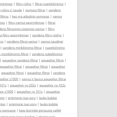
ymėjimas
|
filtrų rūšys
|
filtrai nugeležinimui
|
rų rūšys ir nauda
|
osmoso filtrai
|
vandens
iltrus
|
kas yra atbulinis osmosas
|
namui
emos
|
filtrų namui pasirinkimas
|
filtrai
ens filtravimo sistemos namui
|
filtrų
 filtrų pasirinkimas
|
vandens filtrų rtūšys
|
šys
|
vandens filtrai namui
|
namui naudingi
|
vandens minkštinimo filtrai
|
nugeležinimo
 monkštinimo filtrai
|
vandens nukalkinimo
|
aquaphor vandens filtrai
|
aquaphor filtrai
|
aquaphor filtrai
|
aquaphor filtrai
|
aquaphor
|
aquaphor filtrai
|
aquaphor filtrai
|
vandens
aphor s1000
|
namui ir biurui aquaphor filtrai
101s
|
aquaphor ro-202s
|
aquaphor ro-102s
or s1000
|
aquaphor ro 101s
|
aquaphor
inti
|
priemone nuo voru
|
lauko kubilai
ntas
|
priemonė nuo vorų
|
lauko kubilai
imo namuose
|
kaip išsirinkti geriausią valiklį
|
geriausias kaciu kraikas
|
dazniausiai