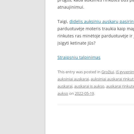
atnaujinimui.
Taigi,
didelis auksinių auskarų pasiri
parduotuvėje moteris traukia kaip mag
rinkutes ras minėtoje parduotuvėje ir ja
įsigyti ketinate Jūs?
Straipsniu talpinimas
This entry was posted in
Grožiui
,
Iš gyveni
auksiniai auskarai
,
auksiniai auskarai rinku
auskarai
,
auskarai is aukso
,
auskarai rinkut
aukso
on
2022-05-19
.