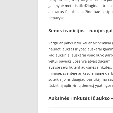
galimybė moteris tik džiugina ir tuo 
auskarus iš aukso jos žino, kad Pasipuos
nepavyko.
Senos tradicijos – naujos ga
Vargu ar patys istorikai ar alchemikai 
naudoti auksas ir ypač auskarai gaminti
kad auksiniai auskarai ypač buvo gar
veltui paveiksluose yra atvaizduojami n
ausyse segi būtent auksines rinkutes. Pa
minioje, šventėje ar kasdieniame darb
suteikia joms daugiau pasitikėjimo sav
išskirtinį aplinkinių dėmesį ypatingos
Auksinės rinkutės iš aukso –