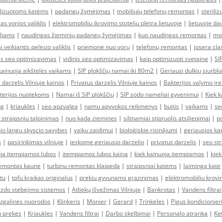
ilizuotoms katėms
|
padangų žymėjimas
|
mobiliųjų telefonų remontas
|
sterili
as vonios valiklis
|
elektromobiliu ikrovimo stoteliu pletra lietuvoje
|
lietuvoje da
liams
|
naudingas žieminių padangų žymėjimas
|
kuo naudingas remontas
|
mob
i veikiantis pelėsio valiklis
|
priemonė nuo vorų
|
telefonų remontas
|
josera cla
nis seo optimizavimas
|
vidinis seo optimizavimas
|
kaip optimizuoti svetaine
|
SI
kainuoja aikštelės vaikams
|
SIP plokščių namai iki 80m2
|
Geriausi dulkių siurblia
 darzelis Vilniuje kainos
|
Privatus darzelis Vilniuje kainos
|
Bakterijos valymo įr
kterijos nuotekoms
|
Namai iš SIP plokščių
|
SIP sodo nameliai gyvenimui
|
Kiek k
ng
|
kriaukles
|
seo apzvalga
|
namu apyvokos reikmenys
|
buitis
|
vaikams
|
se
 straipsniu talpinimas
|
nuo kada ziemines
|
siltnamiai stipruolis atsiliepimai
|
po
io langu skyscio savybes
|
vaiku zaidimui
|
bioloģiskie risinājumi
|
geriausios kan
a
|
pasirinkimas vilniuje
|
ieskome geriausio darzelio
|
privatus darzelis
|
seo str
oja itempiamos lubos
|
itempiamos lubos kaina
|
kiek kainuoja itempiamos
|
kiek
remontas kaune
|
turbinu remontas klaipeda
|
straipsniai katems
|
laiminga kate
ktu
|
tofu kraikas originalus
|
prekiu gyvunams grazinimas
|
elektromobiliu krovi
izdo stebėjimo sistemos
|
Atliekų išvežimas Vilniuje
|
Bankrotas
|
Vandens filtrai
tgalines nuorodos
|
Klinkeris
|
Monier
|
Gerard
|
Trinkeles
|
Pigus kondicionier
u prekes
|
Kriaukles
|
Vandens filtrai
|
Darbo skelbimai
|
Personalo atranka
|
Ket