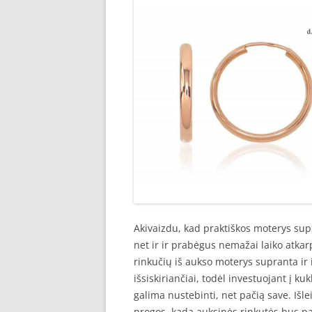
Akivaizdu, kad praktiškos moterys sup
net ir ir prabėgus nemažai laiko atkar
rinkučių iš aukso moterys supranta ir i
išsiskiriančiai, todėl investuojant į k
galima nustebinti, net pačią save. Išle
progos, kada auksinės rinkutės bus pas