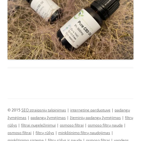
© 2015
SEO straipsnių talpinimas
|
internetine parduotuve
|
padangų
žymėjimas
|
padangų žymėjimas
|
žieminių padangų žymėjimas
|
filtrų
rūšys
|
filtrai nugeležinimui
|
osmoso filtrai
|
osmoso filtrų nauda
|
osmoso filtrai
|
filtrų rūšys
|
minkštinimo filtrų naudojimas
|
minkštinimo sistema
|
filtrų rūšys ir nauda
|
osmoso filtrai
|
vandens