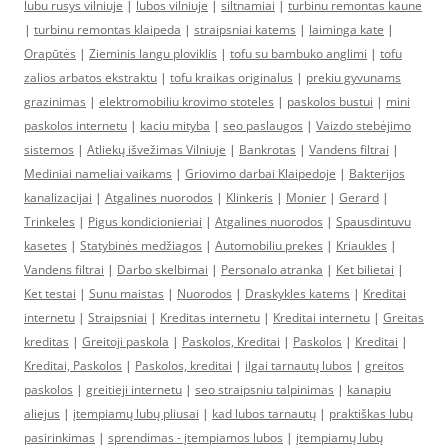
lubu rusys vilniuje
|
lubos vilniuje
|
siltnamiai
|
turbinu remontas kaune
|
turbinu remontas klaipeda
|
straipsniai katems
|
laiminga kate
|
Orapūtės
|
Zieminis langu ploviklis
|
tofu su bambuko anglimi
|
tofu
zalios arbatos ekstraktu
|
tofu kraikas originalus
|
prekiu gyvunams
grazinimas
|
elektromobiliu krovimo stoteles
|
paskolos bustui
|
mini
paskolos internetu
|
kaciu mityba
|
seo paslaugos
|
Vaizdo stebėjimo
sistemos
|
Atliekų išvežimas Vilniuje
|
Bankrotas
|
Vandens filtrai
|
Mediniai nameliai vaikams
|
Griovimo darbai Klaipedoje
|
Bakterijos
kanalizacijai
|
Atgalines nuorodos
|
Klinkeris
|
Monier
|
Gerard
|
Trinkeles
|
Pigus kondicionieriai
|
Atgalines nuorodos
|
Spausdintuvu
kasetes
|
Statybinės medžiagos
|
Automobiliu prekes
|
Kriaukles
|
Vandens filtrai
|
Darbo skelbimai
|
Personalo atranka
|
Ket bilietai
|
Ket testai
|
Sunu maistas
|
Nuorodos
|
Draskykles katems
|
Kreditai
internetu
|
Straipsniai
|
Kreditas internetu
|
Kreditai internetu
|
Greitas
kreditas
|
Greitoji paskola
|
Paskolos, Kreditai
|
Paskolos
|
Kreditai
|
Kreditai, Paskolos
|
Paskolos, kreditai
|
ilgai tarnautų lubos
|
greitos
paskolos
|
greitieji internetu
|
seo straipsniu talpinimas
|
kanapiu
aliejus
|
įtempiamų lubų pliusai
|
kad lubos tarnautų
|
praktiškas lubų
pasirinkimas
|
sprendimas - įtempiamos lubos
|
įtempiamų lubų