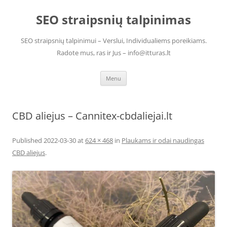
Skip
to
SEO straipsnių talpinimas
content
SEO straipsnių talpinimui – Verslui, Individualiems poreikiams.
Radote mus, ras ir Jus – info@itturas.lt
Menu
CBD aliejus – Cannitex-cbdaliejai.lt
Published
2022-03-30
at
624 × 468
in
Plaukams ir odai naudingas
CBD aliejus
.