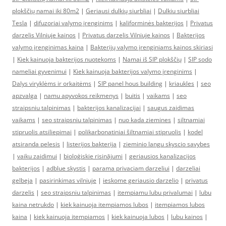
plokščių namai iki 80m2
|
Geriausi dulkių siurbliai
|
Dulkiu siurbliai
Tesla
|
difuzoriai valymo įrenginims
|
kaliforminės bakterijos
|
Privatus
darzelis Vilniuje kainos
|
Privatus darzelis Vilniuje kainos
|
Bakterijos
valymo įrenginimas kaina
|
Bakterijų valymo įrenginiams kainos skiriasi
|
Kiek kainuoja bakterijos nuotekoms
|
Namai iš SIP plokščių
|
SIP sodo
nameliai gyvenimui
|
Kiek kainuoja bakterijos valymo įrenginims
|
Dalys viryklėms ir orkaitėms
|
SIP panel hous building
|
kriaukles
|
seo
apzvalga
|
namu apyvokos reikmenys
|
buitis
|
vaikams
|
seo
straipsniu talpinimas
|
bakterijos kanalizacijai
|
saugus zaidimas
vaikams
|
seo straipsniu talpinimas
|
nuo kada ziemines
|
siltnamiai
stipruolis atsiliepimai
|
polikarbonatiniai šiltnamiai stipruolis
|
kodel
atsiranda pelesis
|
listerijos bakterija
|
zieminio langu skyscio savybes
|
vaiku zaidimui
|
bioloģiskie risinājumi
|
geriausios kanalizacijos
bakterijos
|
adblue skystis
|
parama privaciam darzeliui
|
darzeliai
gelbeja
|
pasirinkimas vilniuje
|
ieskome geriausio darzelio
|
privatus
darzelis
|
seo straipsniu talpinimas
|
itempiamu lubu privalumai
|
lubu
kaina netrukdo
|
kiek kainuoja itempiamos lubos
|
itempiamos lubos
kaina
|
kiek kainuoja itempiamos
|
kiek kainuoja lubos
|
lubu kainos
|