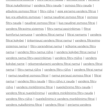
filtrai nukalkinimui
|
vandens filtrų nauda
|
osmoso filtrų nauda
|
atbulinio osmoso filtrai
|
filtrų rūšys
|
apie geriamo vandens filtrus
|
kas yra atbulinis osmosas
|
namui naudingi osmoso filtrai
|
osmoso
filtrų nauda
|
naudingi osmoso filtrai
|
kuo naudingi osmoso filtrai
|
vandens filtravimo sistemos
|
filtrų namui pasirinkimas
|
filtrai
komfortui namuose
|
vandens filtrai namui
|
filtrai namams
|
vandens
filtrai kokybei
|
tinkamiausi vandens filtrai namui
|
vandens filtravimo
sistemos namui
|
filtrų sprendimai namui
|
ieškome vandens filtrų
namui
|
vandens filtrų namui rūšys
|
vandens kokybei filtrai namui
|
vandens namui filtrų pasirinkimas
|
vandens filtrų rtūšys
|
vandens
kokybei name
|
rekomenduojami vandens filtrai namui
|
vandens filtrai
namui
|
filtrų namui rūšys
|
vandens filtrų rūšys
|
vandens filtrai namui
|
namui naudingi osmoso filtrai
|
namui geriausi osmoso filtrai
|
filtrai
namui
|
vandens filtrų nauda
|
filtrų rūšys ir nauda
|
vandens filtrų
rūšys
|
vandens minkštinimo filtrai
|
nugeležinimo filtrų nauda
|
vandens filtrai nugeležinimui
|
vandens minkštinimo filtrų nauda
|
vandens filtrų rūšys
|
nugeležinimo ir vandens monkštinimo filtrai
|
vandens nukalkinimo filtrai
|
vandens filtrai
|
geriamo vandens