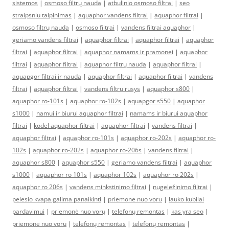
sistemos
|
osmoso filtrų nauda
|
atbulinio osmoso filtrai
|
seo
straipsniu talpinimas
|
aquaphor vandens filtrai
|
aquaphor filtrai
|
osmoso filtrų nauda
|
osmoso filtrai
|
vandens filtrai aquaphor
|
geriamo vandens filtrai
|
aquaphor filtrai
|
aquaphor filtrai
|
aquaphor
filtrai
|
aquaphor filtrai
|
aquaphor namams ir pramonei
|
aquaphor
filtrai
|
aquaphor filtrai
|
aquaphor filtrų nauda
|
aquaphor filtrai
|
aquapgor filtrai ir nauda
|
aquaphor filtrai
|
aquaphor filtrai
|
vandens
filtrai
|
aquaphor filtrai
|
vandens filtru rusys
|
aquaphor s800
|
aquaphor ro-101s
|
aquaphor ro-102s
|
aquapgor s550
|
aquaphor
s1000
|
namui ir biurui aquaphor filtrai
|
namams ir biurui aquaphor
filtrai
|
kodel aquaphor filtrai
|
aquaphor filtrai
|
vandens filtrai
|
aquaphor filtrai
|
aquaphor ro-101s
|
aquaphor ro-202s
|
aquaphor ro-
102s
|
aquaphor ro-202s
|
aquaphor ro-206s
|
vandens filtrai
|
aquaphor s800
|
aquaphor s550
|
geriamo vandens filtrai
|
aquaphor
s1000
|
aquaphor ro 101s
|
aquaphor 102s
|
aquaphor ro 202s
|
aquaphor ro 206s
|
vandens minkstinimo filtrai
|
nugeležinimo filtrai
|
pelesio kvapa galima panaikinti
|
priemone nuo voru
|
lauko kubilai
pardavimui
|
priemonė nuo vorų
|
telefonų remontas
|
kas yra seo
|
priemone nuo voru
|
telefonų remontas
|
telefonų remontas
|