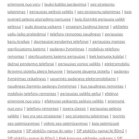
priemonė nuo vorų
|
lauko kubilai pardavimui
|
seo straipsniu
talpinimas
|
geriausias pelėsio valiklis
|
seo straipsniu talpinimas
|
kaip
isvengti pelesio atsiradimo namuose
|
kaip išsirinkti geriausią valiklį
pelėsiui
|
puiki dovana vaikams
|
smagiam žaidimui kieme
|
aikštelės
vaikų laiko praleidimui
|
telefonų remontas naudingas
|
geriausias
kaciu kraikas
|
dazniausiai gendantys telefonai
|
geriausias maistas
sterilizuotoms katėms
|
padangų žymėjimas
|
mobiliųjų telefonų
remontas
|
sterilizuotoms katėms geriausias
|
kiek kainuoja kubilai
|
dažnai gendantys telefonai
|
geriausias vonios valiklis
|
elektromobiliu
ikrovimo stoteliu pletra lietuvoje
|
lietuvoje daugeja stoteliu
|
padangų
žymėjimas reikalingas
|
vasarinės padangos elektromobiliams
|
naudingas žieminių padangų žymėjimas
|
kuo naudingas remontas
|
mobiliųjų telefonų remontas
|
geriausias valiklis peliui
|
efektyvi
priemone nuo voru
|
efektyviai veikiantis pelėsio valiklis
|
priemonė
nuo vorų
|
telefonų remontas
|
josera classic
|
geriausias pelesio
valiklis
|
kas yra seo straipsniai
|
seo straipsniu talpinimas
|
isorinis
seo optimizavimas
|
vidinis seo optimizavimas
|
kaip optimizuoti
svetaine
|
SIP plokščių namai iki raktų
|
SIP plokščių namai iki 80m2
|
SIP plokščių namai iki 80m2
|
Kiek kainuoja aikštelės vaikams
|
SIP